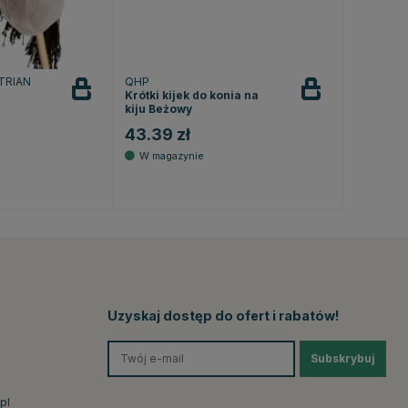
TRIAN
QHP
Krótki kijek do konia na
kiju Beżowy
43.39 zł
4.8 na 5 gwiazdek
Uzyskaj dostęp do ofert i rabatów!
Subskrybuj
pl