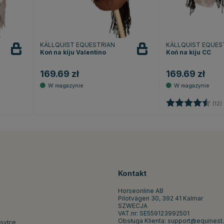
KÄLLQUIST EQUESTRIAN
KÄLLQUIST EQUES
Koń na kiju Valentino
Koń na kiju CC
169.69 zł
169.69 zł
wiazdek
Ocena:
(12)
Kontakt
Horseonline AB
Pilotvägen 30, 392 41 Kalmar
SZWECJA
VAT.nr: SE559123992501
Obsługa Klienta:
support@equinest.
ysyłce