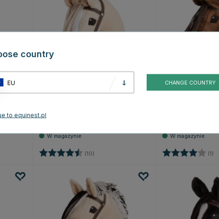
oose country
EU
CHANGE COUNTRY
KÄLLQUIST EQUESTRIAN
KÄLLQUIST EQUES
Koń na kiju Fendi
Koń na kiju Joline
e to equinest.pl
169.69 zł
169.69 zł
Ocena:
4.8 na 5 gwiazdek
Ocena:
4
(10)
(1)