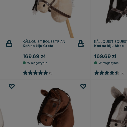
KÄLLQUIST EQUESTRIAN
KÄLLQUIST EQUES
Koń na kiju Greta
Koń na kiju Abbe
169.69 zł
169.69 zł
Ocena:
5.0 na 5 gwiazdek
Ocena:
4
(1)
(7)