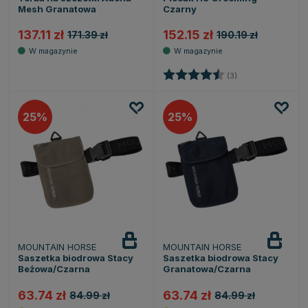
Mesh Granatowa
Czarny
137.11 zł
152.15 zł
171.39 zł
190.19 zł
Ocena:
4.7 na 5 gwiazde
(3)
25
25
MOUNTAIN HORSE
MOUNTAIN HORSE
Saszetka biodrowa Stacy
Saszetka biodrowa Stacy
Beżowa/Czarna
Granatowa/Czarna
63.74 zł
63.74 zł
84.99 zł
84.99 zł