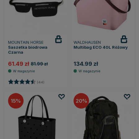
MOUNTAIN HORSE
WALDHAUSEN
Saszetka biodrowa
Multibag ECO 40L Różowy
Czarna
61.49 zł
134.99 zł
81.99 zł
Ocena:
4.3 na 5 gwiazdek
(44)
15
20