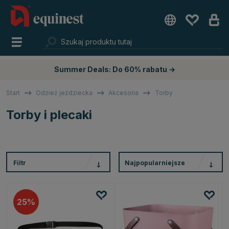
Summer Deals: Do 60% rabatu →
Start
Odzież jeździecka
Akcesoria
Torby
Torby i plecaki
Filtr
Najpopularniejsze
25