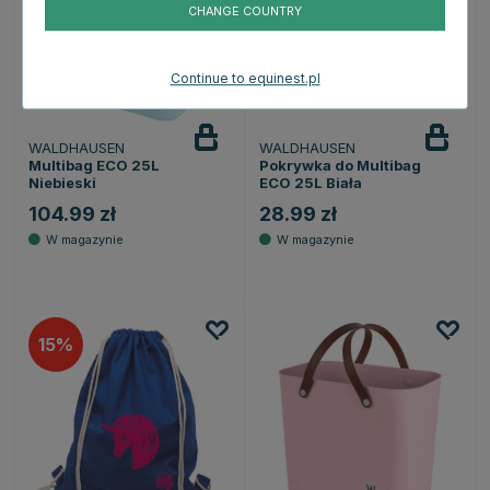
CHANGE COUNTRY
Continue to equinest.pl
WALDHAUSEN
WALDHAUSEN
Multibag ECO 25L
Pokrywka do Multibag
Niebieski
ECO 25L Biała
104.99 zł
28.99 zł
15