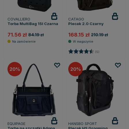
COVALLIERO
CATAGO
Torba MultiBag 15l Czarna
Plecak 2.0 Czarny
71.56 zł
168.15 zł
84.19 zł
210.19 zł
Ocena:
4.4 na 5 gwiazde
(5)
20
20
EQUIPAGE
HANSBO SPORT
Torba na szczotki Adona
Plecak HS Grooming