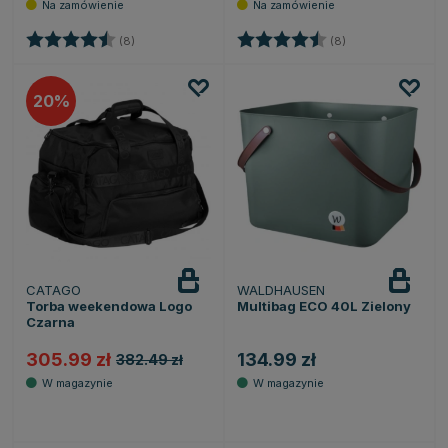
Ocena:
4.5 na 5 gwiazdek
Ocena:
4.5 na 5 gwiazde
(8)
(8)
20
CATAGO
WALDHAUSEN
Torba weekendowa Logo
Multibag ECO 40L Zielony
Czarna
305.99 zł
134.99 zł
382.49 zł