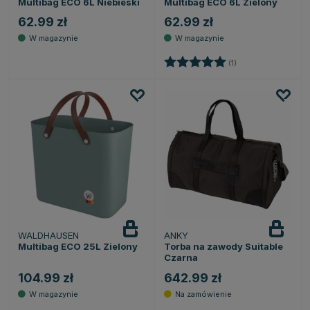
Multibag ECO 6L Niebieski
Multibag ECO 6L Zielony
62.99 zł
62.99 zł
Ocena:
5.0 na 5 gwiazdek
(1)
WALDHAUSEN
ANKY
Multibag ECO 25L Zielony
Torba na zawody Suitable
Czarna
104.99 zł
642.99 zł