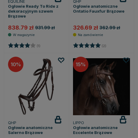
EQUILINE
QHP
Ogłowie Ready To Ride z
Ogłowie anatomiczne
dekoracyjnym szwem
Ontatio Fauxfur Brązowe
Brązowe
838.79 zł
326.69 zł
931.99 zł
362.99 zł
Ocena:
4.0 na 5 gwiazdek
Ocena:
5.0 na 5 gwiazde
(1)
(2)
10
15
QHP
LIPPO
Ogłowie anatomiczne
Ogłowie anatomiczne
Salerno Brązowe
Eccelente Brązowe