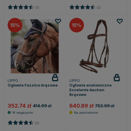
Ocena:
4.5 na 5 gwiazdek
Ocena:
4.5 na 5 gwiazde
(2)
(2)
15
15
LIPPO
LIPPO
Ogłowie Fazzino brązowe
Ogłowie anatomiczne
Eccelente Aachen
Brązowe
352.74 zł
640.89 zł
414.99 zł
753.99 zł
Ocena:
4.2 na 5 gwiazdek
(5)