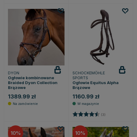
DYON
SCHOCKEMÖHLE
Ogłowie kombinowane
SPORTS
Braided Dyon Collection
Ogłowie Equitus Alpha
Brązowe
Brązowe
1389.99 zł
1160.99 zł
Ocena:
4.7 na 5 gwiazde
(3)
10
10