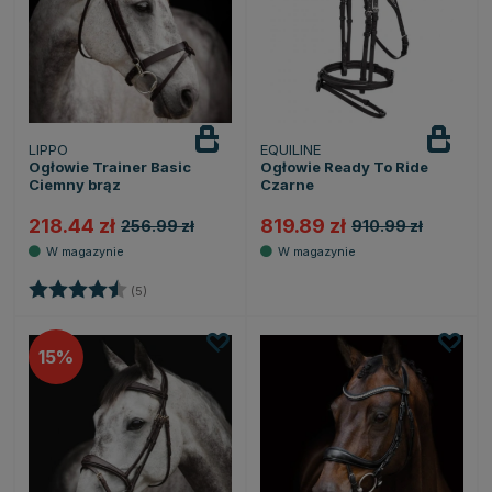
LIPPO
EQUILINE
Ogłowie Trainer Basic
Ogłowie Ready To Ride
Ciemny brąz
Czarne
218.44 zł
819.89 zł
256.99 zł
910.99 zł
Ocena:
4.2 na 5 gwiazdek
(5)
15