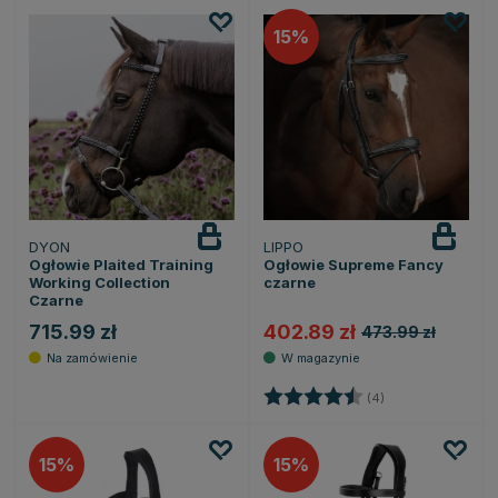
15
DYON
LIPPO
Ogłowie Plaited Training
Ogłowie Supreme Fancy
Working Collection
czarne
Czarne
715.99 zł
402.89 zł
473.99 zł
Ocena:
4.5 na 5 gwiazde
(4)
15
15