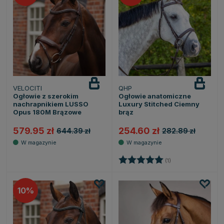
VELOCITI
QHP
Ogłowie z szerokim
Ogłowie anatomiczne
nachrapnikiem LUSSO
Luxury Stitched Ciemny
Opus 180M Brązowe
brąz
579.95 zł
254.60 zł
644.39 zł
282.89 zł
Ocena:
5.0 na 5 gwiazdek
(1)
10