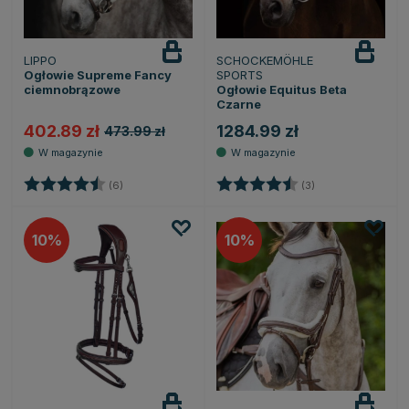
LIPPO
SCHOCKEMÖHLE
Ogłowie Supreme Fancy
SPORTS
ciemnobrązowe
Ogłowie Equitus Beta
Czarne
402.89 zł
1284.99 zł
473.99 zł
Ocena:
4.8 na 5 gwiazdek
Ocena:
4.7 na 5 gwiazde
(6)
(3)
10
10