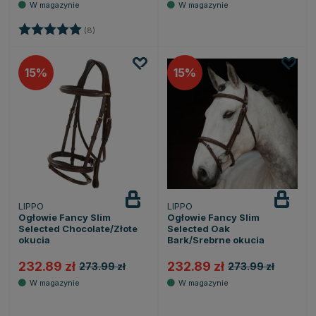
Ocena:
5.0 na 5 gwiazdek
(8)
15
15
LIPPO
LIPPO
Ogłowie Fancy Slim
Ogłowie Fancy Slim
Selected Chocolate/Złote
Selected Oak
okucia
Bark/Srebrne okucia
232.89 zł
232.89 zł
273.99 zł
273.99 zł