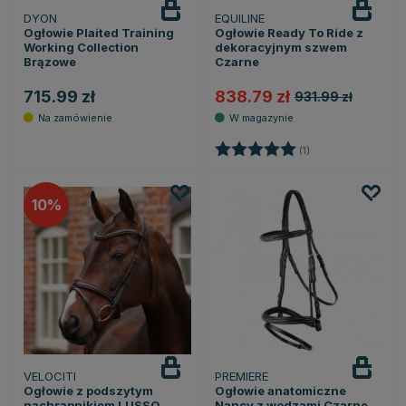
DYON
EQUILINE
Ogłowie Plaited Training
Ogłowie Ready To Ride z
Working Collection
dekoracyjnym szwem
Brązowe
Czarne
715.99 zł
838.79 zł
931.99 zł
Ocena:
5.0 na 5 gwiazdek
(1)
10
VELOCITI
PREMIERE
Ogłowie z podszytym
Ogłowie anatomiczne
nachrapnikiem LUSSO
Nancy z wodzami Czarne