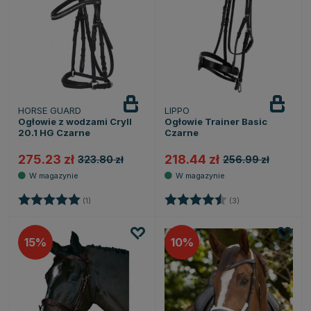
HORSE GUARD
LIPPO
Ogłowie z wodzami Cryll
Ogłowie Trainer Basic
20.1 HG Czarne
Czarne
275.23 zł
218.44 zł
323.80 zł
256.99 zł
Ocena:
5.0 na 5 gwiazdek
Ocena:
4.3 na 5 gwiazde
(1)
(3)
15
10