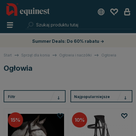
Summer Deals: Do 60% rabatu →
Start
Sprzęt dla konia
Ogłowia i naczółki
Ogłowia
Ogłowia
Filtr
Najpopularniejsze
15
10