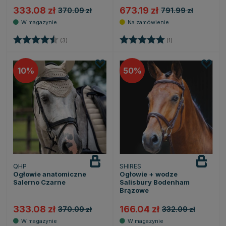
333.08 zł
673.19 zł
370.09 zł
791.99 zł
Ocena:
4.7 na 5 gwiazdek
Ocena:
5.0 na 5 gwiazdek
(3)
(1)
10
50
QHP
SHIRES
Ogłowie anatomiczne
Ogłowie + wodze
Salerno Czarne
Salisbury Bodenham
Brązowe
333.08 zł
166.04 zł
370.09 zł
332.09 zł