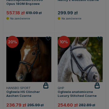
Opus 180M Brązowe
557.18 zł
299.99 zł
619.09 zł
20
10
HANSBO SPORT
QHP
Ogłowie HS Clincher
Ogłowie anatomiczne
Aachen Czarne
Luxury Stitched Czarne
236.79 zł
254.60 zł
295.99 zł
282.89 zł