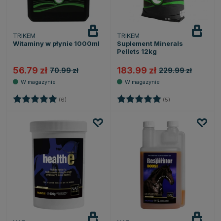
TRIKEM
TRIKEM
Witaminy w płynie 1000ml
Suplement Minerals
Pellets 12kg
56.79 zł
183.99 zł
70.99 zł
229.99 zł
Ocena:
5.0 na 5 gwiazdek
Ocena:
5.0 na 5 gwiazde
(6)
(5)