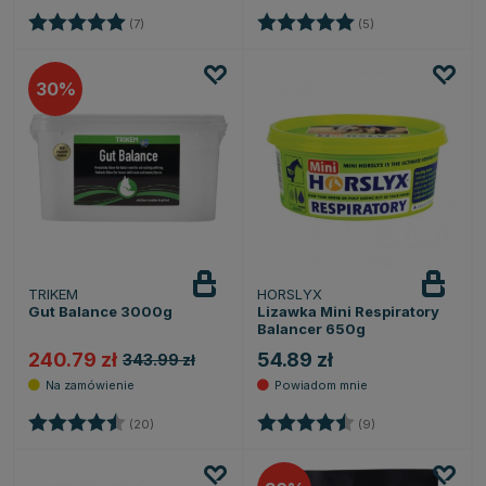
Ocena:
5.0 na 5 gwiazdek
Ocena:
5.0 na 5 gwiazde
(7)
(5)
30
TRIKEM
HORSLYX
Powiadom
o dostępności
Gut Balance 3000g
Lizawka Mini Respiratory
Balancer 650g
240.79 zł
54.89 zł
343.99 zł
Ocena:
4.3 na 5 gwiazdek
Ocena:
4.7 na 5 gwiazde
(20)
(9)