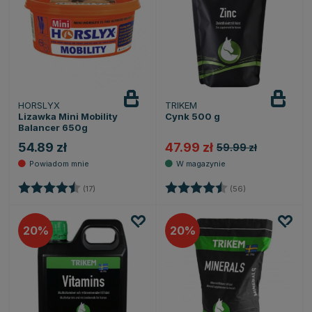
HORSLYX
TRIKEM
Powiadom
o dostępności
Lizawka Mini Mobility
Cynk 500 g
Balancer 650g
54.89 zł
47.99 zł
59.99 zł
Ocena:
4.8 na 5 gwiazdek
Ocena:
4.6 na 5 gwiazd
(17)
(56)
20
20