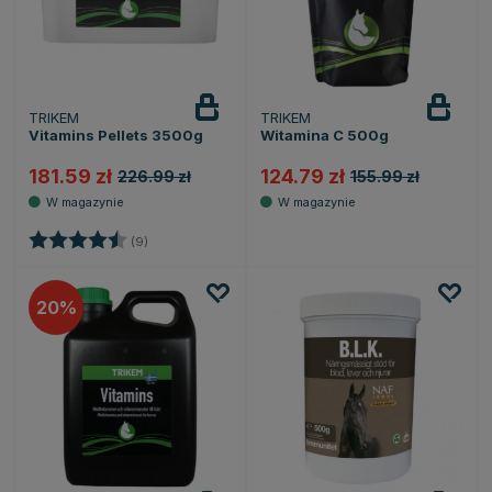
TRIKEM
TRIKEM
Vitamins Pellets 3500g
Witamina C 500g
181.59 zł
124.79 zł
226.99 zł
155.99 zł
Ocena:
4.8 na 5 gwiazdek
(9)
20