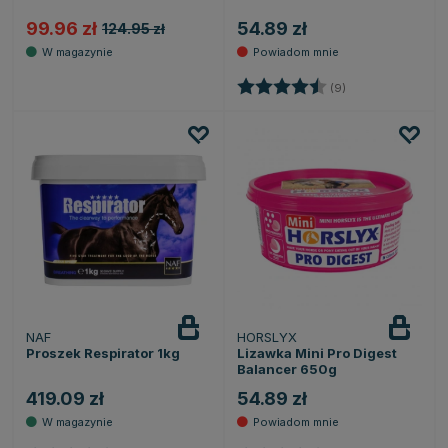
99.96 zł
54.89 zł
124.95 zł
Ocena:
4.8 na 5 gwiazde
(9)
NAF
HORSLYX
Powiadom
o dostępności
Proszek Respirator 1kg
Lizawka Mini Pro Digest
Balancer 650g
419.09 zł
54.89 zł