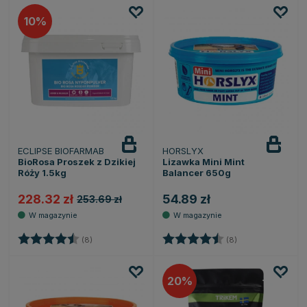
10
ECLIPSE BIOFARMAB
HORSLYX
BioRosa Proszek z Dzikiej
Lizawka Mini Mint
Róży 1.5kg
Balancer 650g
228.32 zł
54.89 zł
253.69 zł
Ocena:
4.6 na 5 gwiazdek
Ocena:
4.9 na 5 gwiazde
(8)
(8)
20