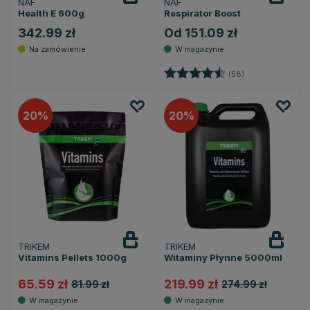
NAF
NAF
Health E 600g
Respirator Boost
342.99 zł
Od 151.09 zł
Ocena:
4.7 na 5 gwiazd
(58)
20
20
TRIKEM
TRIKEM
Vitamins Pellets 1000g
Witaminy Płynne 5000ml
65.59 zł
219.99 zł
81.99 zł
274.99 zł