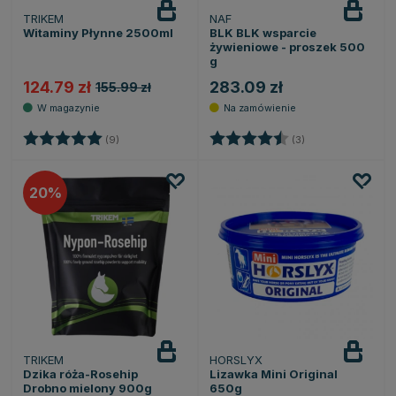
TRIKEM
NAF
Witaminy Płynne 2500ml
BLK BLK wsparcie
żywieniowe - proszek 500
g
124.79 zł
283.09 zł
155.99 zł
Ocena:
5.0 na 5 gwiazdek
Ocena:
4.7 na 5 gwiazde
(9)
(3)
20
TRIKEM
HORSLYX
Powiadom
o dostępności
Dzika róża-Rosehip
Lizawka Mini Original
Drobno mielony 900g
650g