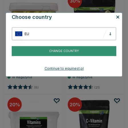
30
Choose country
EU
CHANGE COUNTRY
NAF
TRIKEM
Seasonaze 1.62kg
Gut Balance 1000g
Continue to equinest.pl
423.09 zł
83.99 zł
119.99 zł
Ocena:
4.6 na 5 gwiazdek
Ocena:
4.2 na 5 gwiazd
(8)
(21)
20
20