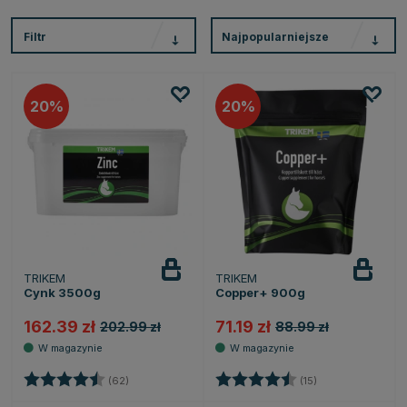
Filtr
Najpopularniejsze
20
20
TRIKEM
TRIKEM
Cynk 3500g
Copper+ 900g
162.39 zł
71.19 zł
202.99 zł
88.99 zł
Ocena:
4.7 na 5 gwiazdek
Ocena:
4.5 na 5 gwiazd
(62)
(15)