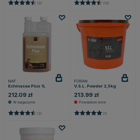
Ocena:
4.7 na 5 gwiazdek
Ocena:
4.8 na 5 gwiazd
(3)
(13)
NAF
FORAN
Powiadom
o dostępności
Echinacea Plus 1L
V.S.L. Powder 2,5kg
212.09 zł
213.99 zł
Ocena:
4.7 na 5 gwiazdek
Ocena:
5.0 na 5 gwiazdek
(3)
(1)