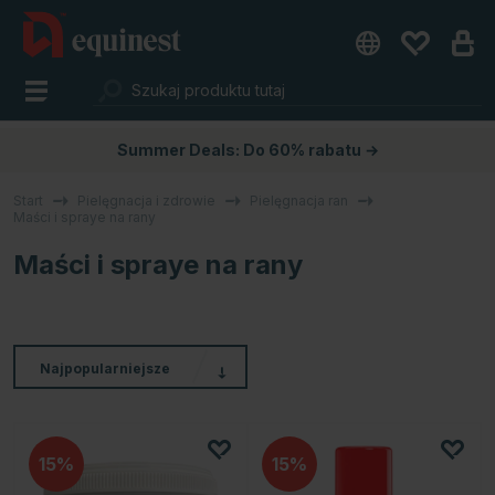
Summer Deals: Do 60% rabatu →
Start
Pielęgnacja i zdrowie
Pielęgnacja ran
Maści i spraye na rany
Maści i spraye na rany
Najpopularniejsze
15
15