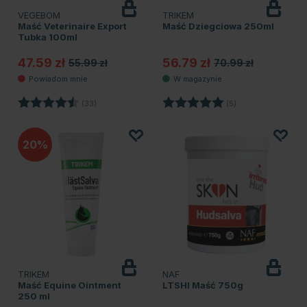
VEGEBOM
TRIKEM
Powiadom
o dostępności
Maść Veterinaire Export
Maść Dziegciowa 250ml
Tubka 100ml
47.59 zł
56.79 zł
55.99 zł
70.99 zł
Ocena:
4.7 na 5 gwiazdek
Ocena:
5.0 na 5 gwiazde
(33)
(5)
20
TRIKEM
NAF
Maść Equine Ointment
LTSHI Maść 750g
250 ml