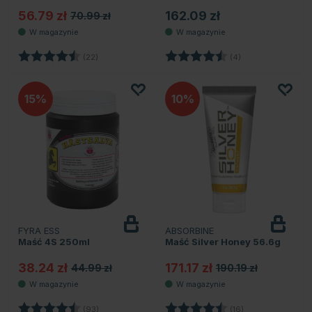
56.79 zł
162.09 zł
70.99 zł
Ocena:
4.8 na 5 gwiazdek
Ocena:
4.8 na 5 gwiazde
(22)
(4)
15
10
FYRA ESS
ABSORBINE
Maść 4S 250ml
Maść Silver Honey 56.6g
38.24 zł
171.17 zł
44.99 zł
190.19 zł
Ocena:
4.8 na 5 gwiazdek
Ocena:
4.8 na 5 gwiazd
(93)
(16)