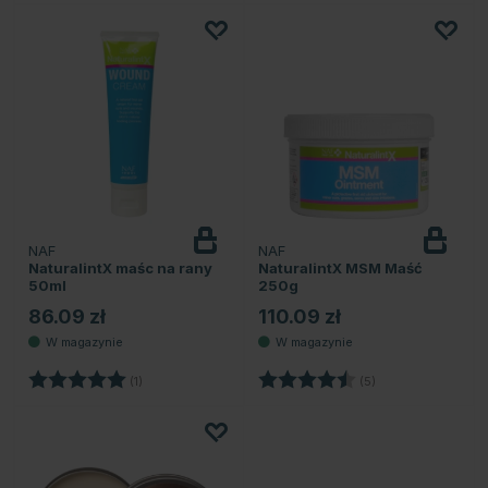
NAF
NAF
NaturalintX maśc na rany
NaturalintX MSM Maść
50ml
250g
86.09 zł
110.09 zł
Ocena:
5.0 na 5 gwiazdek
Ocena:
4.4 na 5 gwiazde
(1)
(5)