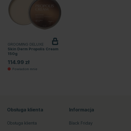
GROOMING DELUXE
Powiadom
o dostępności
Skin Derm Propolis Cream
150g
114.99 zł
Obsługa klienta
Informacja
Obsługa klienta
Black Friday