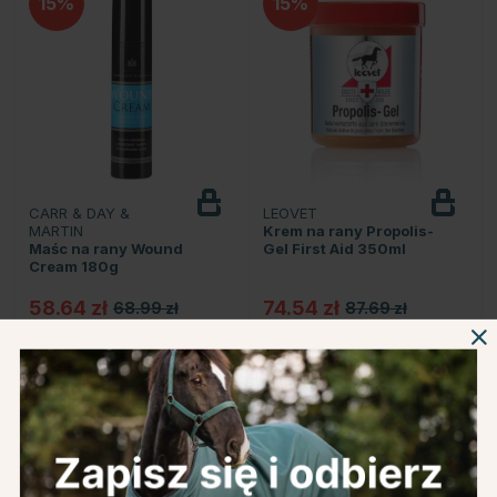
15
15
CARR & DAY &
LEOVET
MARTIN
Krem na rany Propolis-
Maśc na rany Wound
Gel First Aid 350ml
Cream 180g
58.64 zł
74.54 zł
68.99 zł
87.69 zł
Ocena:
4.0 na 5 gwiazdek
Ocena:
4.6 na 5 gwiazd
(7)
(10)
15
10