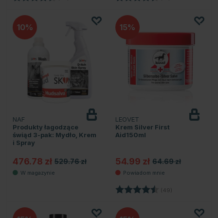
10
15
NAF
LEOVET
Powiadom
o dostępności
Produkty łagodzące
Krem Silver First
świąd 3-pak: Mydło, Krem
Aid150ml
i Spray
476.78 zł
54.99 zł
529.76 zł
64.69 zł
Ocena:
4.5 na 5 gwiazd
(49)