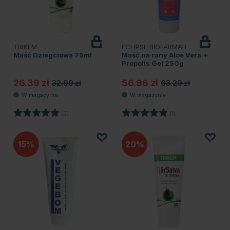
TRIKEM
ECLIPSE BIOFARMAB
Maść Dziegciowa 75ml
Maść na rany Aloe Vera +
Propolis Gel 250g
26.39 zł
56.96 zł
32.99 zł
63.29 zł
Ocena:
5.0 na 5 gwiazdek
Ocena:
5.0 na 5 gwiazdek
(3)
(1)
15
20