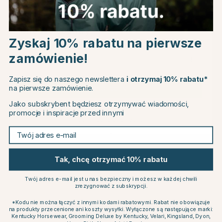
Choose country
Zyskaj 10% rabatu na pierwsze
zamówienie!
EU
VEREDUS
ECLIPSE BIOFARMAB
Maść Neo Derma 250ml
Aloe Vera Gel 250g
Zapisz się do naszego newslettera
i otrzymaj 10% rabatu*
na pierwsze zamówienie.
CHANGE COUNTRY
113.04 zł
56.96 zł
132.99 zł
63.29 zł
Jako subskrybent będziesz otrzymywać wiadomości,
promocje i inspiracje przed innymi
Continue to equinest.pl
Ocena:
4.8 na 5 gwiazdek
Ocena:
4.3 na 5 gwiazde
(40)
(3)
Twój adres e-mail
15
Tak, chcę otrzymać 10% rabatu
Twój adres e-mail jest u nas bezpieczny i możesz w każdej chwili
zrezygnować z subskrypcji.
*Kodu nie można łączyć z innymi kodami rabatowymi. Rabat nie obowiązuje
na produkty przecenione ani koszty wysyłki. Wyłączone są następujące marki:
Kentucky Horsewear, Grooming Deluxe by Kentucky, Velari, Kingsland, Dyon,