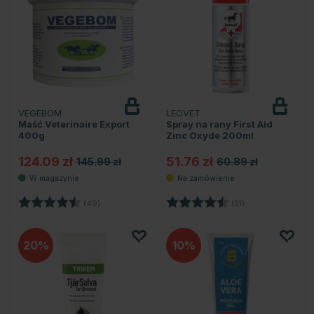
VEGEBOM
LEOVET
Maść Veterinaire Export
Spray na rany First Aid
400g
Zinc Oxyde 200ml
124.09 zł
51.76 zł
145.99 zł
60.89 zł
Ocena:
4.8 na 5 gwiazdek
Ocena:
4.6 na 5 gwiazd
(49)
(51)
20
10