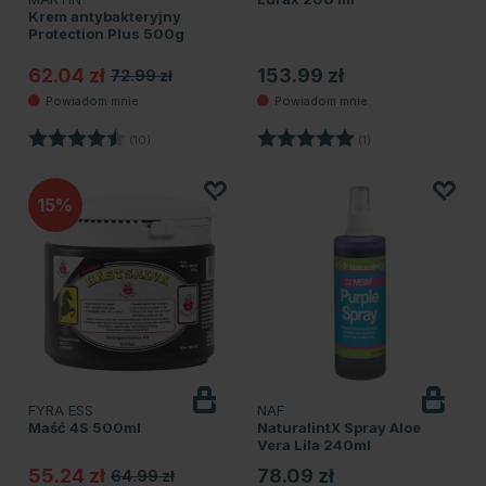
Krem antybakteryjny
Protection Plus 500g
62.04 zł
153.99 zł
72.99 zł
Ocena:
4.6 na 5 gwiazdek
Ocena:
5.0 na 5 gwiazdek
(10)
(1)
15
FYRA ESS
NAF
Maść 4S 500ml
NaturalintX Spray Aloe
Vera Lila 240ml
55.24 zł
78.09 zł
64.99 zł