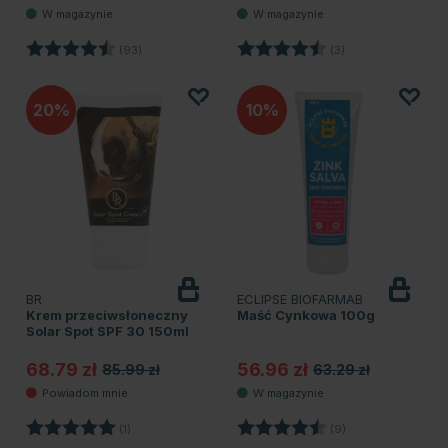
Ocena:
4.8 na 5 gwiazdek
Ocena:
4.7 na 5 gwiazde
(93)
(3)
20
10
BR
ECLIPSE BIOFARMAB
Powiadom
o dostępności
Krem przeciwsłoneczny
Maść Cynkowa 100g
Solar Spot SPF 30 150ml
68.79 zł
56.96 zł
85.99 zł
63.29 zł
Ocena:
5.0 na 5 gwiazdek
Ocena:
4.9 na 5 gwiazde
(1)
(9)