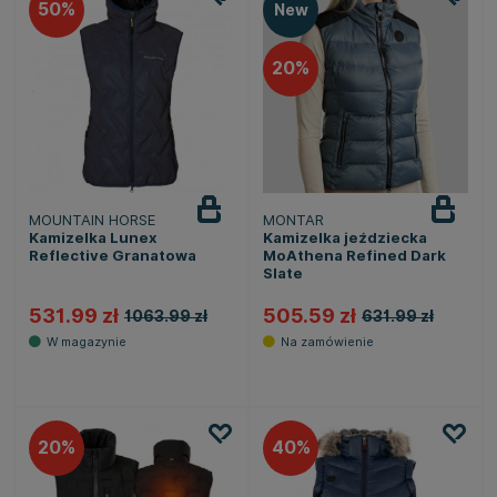
50
New
20
MOUNTAIN HORSE
MONTAR
Kamizelka Lunex
Kamizelka jeździecka
Reflective Granatowa
MoAthena Refined Dark
Slate
531.99 zł
505.59 zł
1063.99 zł
631.99 zł
20
40