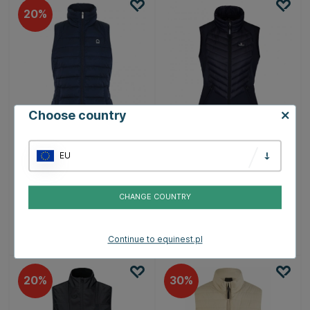
20
Choose country
EQUIPAGE
KINGSLAND
EU
Kamizelka Aster Junior
Kamizelka Damska
Granatowa
Classic Hybrid
Granatowa
215.19 zł
627.99 zł
CHANGE COUNTRY
268.99 zł
Continue to equinest.pl
20
30