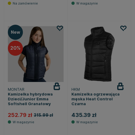
New
20
MONTAR
HKM
Kamizelka hybrydowa
Kamizelka ogrzewająca
Dzieci/Junior Emma
męska Heat Control
Softshell Granatowy
Czarna
252.79 zł
435.39 zł
315.99 zł