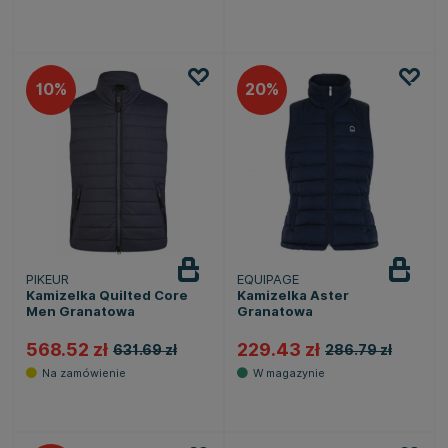
10
20
PIKEUR
EQUIPAGE
Kamizelka Quilted Core
Kamizelka Aster
Men Granatowa
Granatowa
568.52 zł
229.43 zł
631.69 zł
286.79 zł