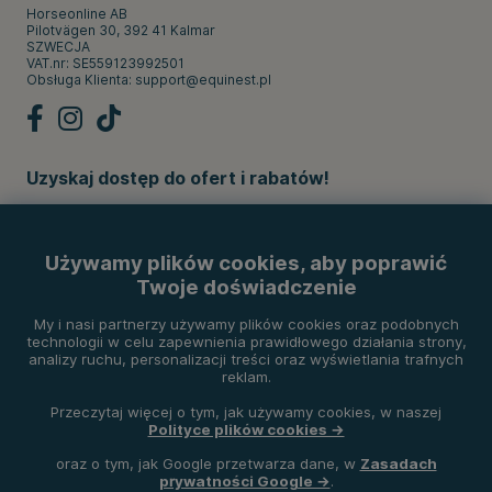
Horseonline AB
Pilotvägen 30, 392 41 Kalmar
SZWECJA
VAT.nr: SE559123992501
Obsługa Klienta:
support@equinest.pl
Uzyskaj dostęp do ofert i rabatów!
Subskrybuj
Używamy plików cookies, aby poprawić
Twoje doświadczenie
Metody płatności
My i nasi partnerzy używamy plików cookies oraz podobnych
technologii w celu zapewnienia prawidłowego działania strony,
analizy ruchu, personalizacji treści oraz wyświetlania trafnych
reklam.
Przeczytaj więcej o tym, jak używamy cookies, w naszej
Polityce plików cookies →
oraz o tym, jak Google przetwarza dane, w
Zasadach
prywatności Google →
.