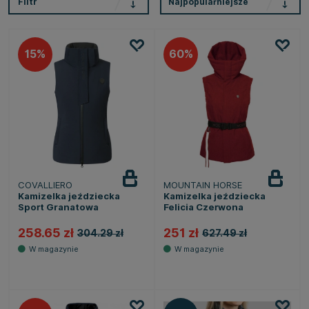
Filtr
Najpopularniejsze
15
60
COVALLIERO
MOUNTAIN HORSE
Kamizelka jeździecka
Kamizelka jeździecka
Sport Granatowa
Felicia Czerwona
258.65 zł
251 zł
304.29 zł
627.49 zł