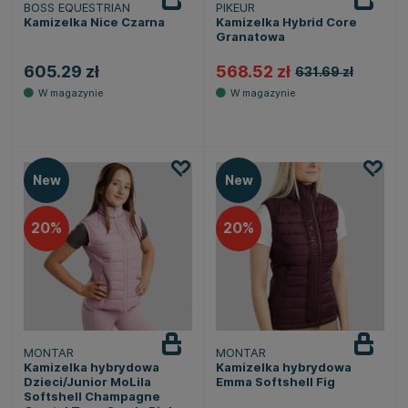
BOSS EQUESTRIAN
PIKEUR
Kamizelka Nice Czarna
Kamizelka Hybrid Core
Granatowa
605.29 zł
568.52 zł
631.69 zł
New
New
20
20
MONTAR
MONTAR
Powiadom
o dostępności
Kamizelka hybrydowa
Kamizelka hybrydowa
Dzieci/Junior MoLila
Emma Softshell Fig
Softshell Champagne