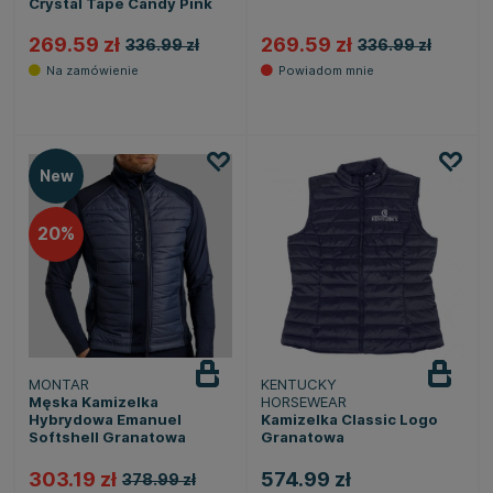
Crystal Tape Candy Pink
269.59 zł
269.59 zł
336.99 zł
336.99 zł
New
20
MONTAR
KENTUCKY
Męska Kamizelka
HORSEWEAR
Hybrydowa Emanuel
Kamizelka Classic Logo
Softshell Granatowa
Granatowa
303.19 zł
574.99 zł
378.99 zł