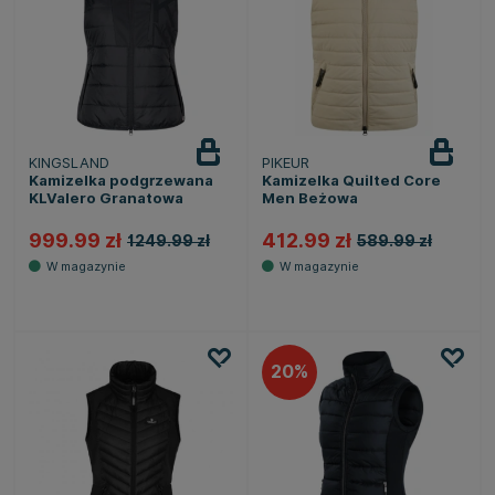
KINGSLAND
PIKEUR
Kamizelka podgrzewana
Kamizelka Quilted Core
KLValero Granatowa
Men Beżowa
999.99 zł
412.99 zł
1249.99 zł
589.99 zł
20