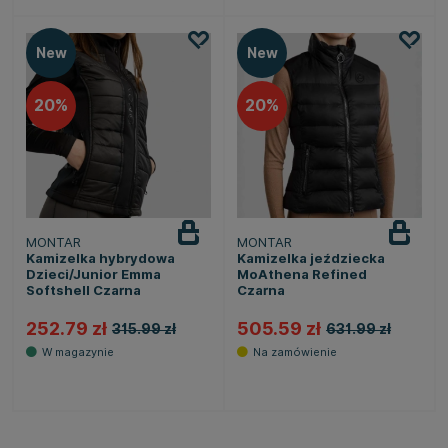
New
New
20
20
MONTAR
MONTAR
Kamizelka hybrydowa
Kamizelka jeździecka
Dzieci/Junior Emma
MoAthena Refined
Softshell Czarna
Czarna
252.79 zł
505.59 zł
315.99 zł
631.99 zł