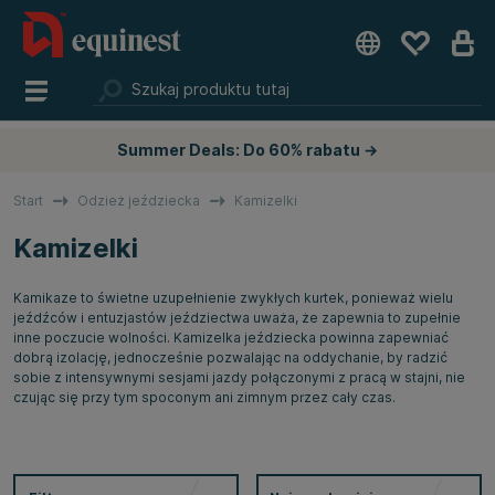
Summer Deals: Do 60% rabatu →
Start
Odzież jeździecka
Kamizelki
Kamizelki
Kamikaze to świetne uzupełnienie zwykłych kurtek, ponieważ wielu
jeźdźców i entuzjastów jeździectwa uważa, że zapewnia to zupełnie
inne poczucie wolności. Kamizelka jeździecka powinna zapewniać
dobrą izolację, jednocześnie pozwalając na oddychanie, by radzić
sobie z intensywnymi sesjami jazdy połączonymi z pracą w stajni, nie
czując się przy tym spoconym ani zimnym przez cały czas.