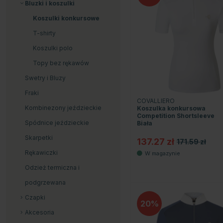
Bluzki i koszulki
Koszulki konkursowe
T-shirty
Koszulki polo
Topy bez rękawów
Swetry i Bluzy
Fraki
COVALLIERO
Kombinezony jeździeckie
Koszulka konkursowa
Competition Shortsleeve
Spódnice jeździeckie
Biała
Skarpetki
137.27 zł
171.59 zł
Rękawiczki
Odzież termiczna i
podgrzewana
Czapki
20
Akcesoria