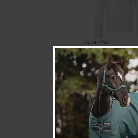
COVALLIERO
Koszulka konkursowa
Dziecko/Junior
Competition Longsleeve
Biała
120.07 zł
150.09 zł
30