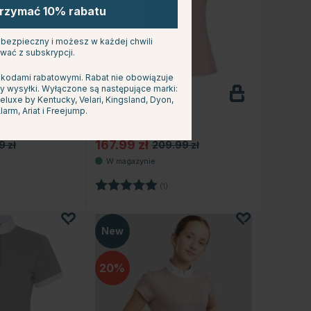
trzymać 10% rabatu
s bezpieczny i możesz w każdej chwili
wać z subskrypcji.
 kodami rabatowymi. Rabat nie obowiązuje
CATAGO
y wysyłki. Wyłączone są następujące marki:
sowa
Koszulka konkursowa
uxe by Kentucky, Velari, Kingsland, Dyon,
sleeve
Nice Różowa
larm, Ariat i Freejump.
167.99 zł
9 zł
209.99 zł
Ocena:
5.0 na 5 gwiazdek
(1)
New
20