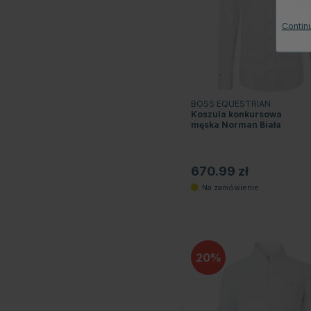
Continu
BOSS EQUESTRIAN
Koszula konkursowa
męska Norman Biała
670.99 zł
20