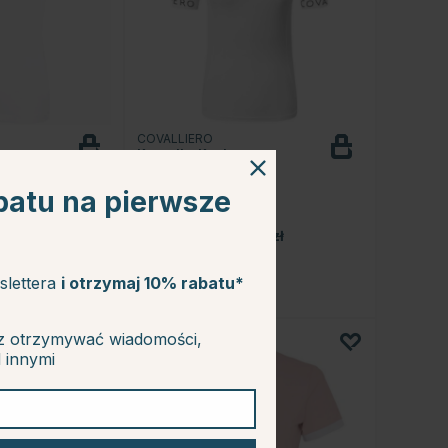
COVALLIERO
Koszulka Konkursowa
 Girl
Shortsleeve Biała
batu na pierwsze
136.79 zł
.99 zł
170.99 zł
slettera
i otrzymaj 10% rabatu*
z otrzymywać wiadomości,
d innymi
20