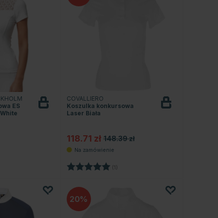
CKHOLM
COVALLIERO
owa ES
Koszulka konkursowa
 White
Laser Biała
118.71 zł
148.39 zł
Ocena:
5.0 na 5 gwiazdek
(1)
20