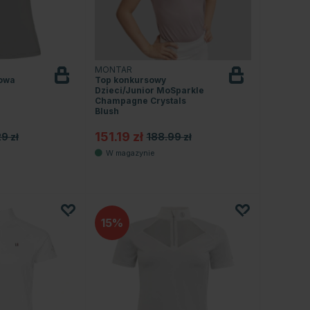
MONTAR
sowa
Top konkursowy
Dzieci/Junior MoSparkle
Champagne Crystals
Blush
151.19 zł
9 zł
188.99 zł
.0 na 5 gwiazdek
15