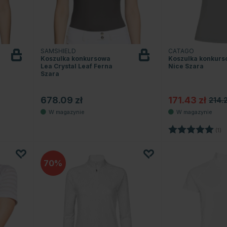
SAMSHIELD
CATAGO
Koszulka konkursowa
Koszulka konkur
Lea Crystal Leaf Ferna
Nice Szara
Szara
678.09 zł
171.43 zł
214.2
Ocena:
5
(1)
70