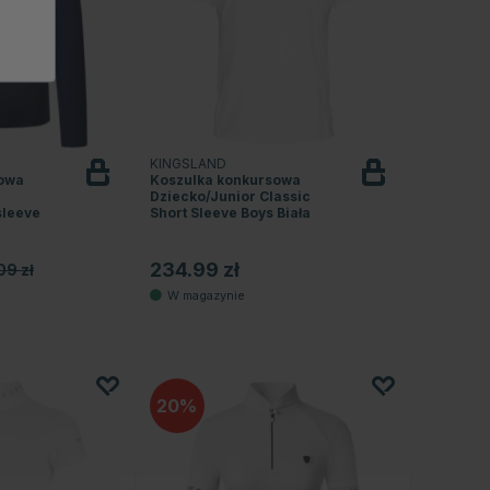
KINGSLAND
sowa
Koszulka konkursowa
Dziecko/Junior Classic
sleeve
Short Sleeve Boys Biała
234.99 zł
09 zł
20