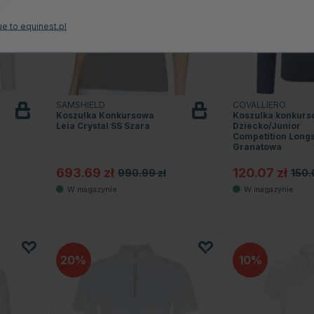
e to equinest.pl
SAMSHIELD
COVALLIERO
Koszulka Konkursowa
Koszulka konkur
Leia Crystal SS Szara
Dziecko/Junior
Competition Long
Granatowa
693.69 zł
120.07 zł
990.99 zł
150.
20
10