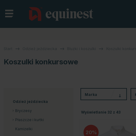
Start
Odzież jeździecka
Bluzki i koszulki
Koszulki konku
Koszulki konkursowe
Marka
Odzież jeździecka
Bryczesy
Wyświetlanie
32
z
43
Płaszcze i kurtki
Kamizelki
20