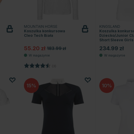
MOUNTAIN HORSE
KINGSLAND
Koszulka konkursowa
Koszulka konkur
Cleo Tech Biała
Dziecko/Junior Cl
Short Sleeve Girls
55.20 zł
234.99 zł
183.99 zł
wiazdek
Ocena:
4.3 na 5 gwiazdek
(3)
15
10