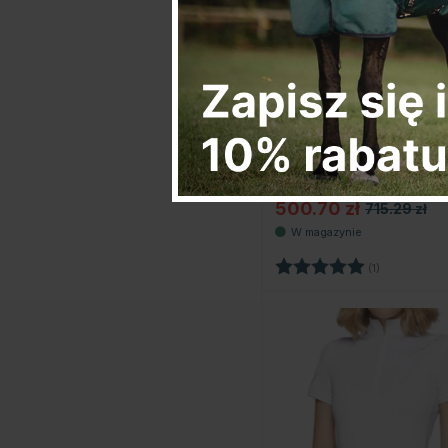
SAMSHIELD
Top konkursowy Lily
Boreal Granatowy
500.70 zł
715.29 zł
Ocena:
5.0 na 5 g
(1)