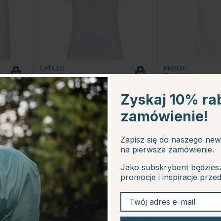
CATAGO
PIKEUR
Koszulka konkursowa
Top konkursowy
Nice biała
Dzieci/Junior Icon
Biały
Zyskaj 10% ra
zamówienie!
171.43 zł
303.29 zł
214.29 zł
336
Zapisz się do naszego new
na pierwsze zamówienie.
Jako subskrybent będzies
promocje i inspiracje prze
20
Twój adres e-mail