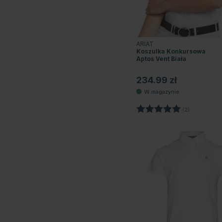
ARIAT
Koszulka Konkursowa
Aptos Vent Biała
234.99 zł
Ocena:
5.0 na 5 g
(2)