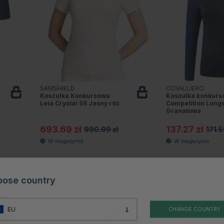
SAMSHIELD
COVALLIERO
Koszulka Konkursowa
Koszulka konkur
Leia Crystal SS Jasny róż
Competition Long
Granatowa
693.69 zł
137.27 zł
990.99 zł
171.5
oose country
30
20
EU
CHANGE COUNTRY