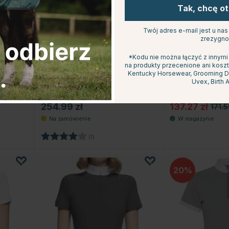
Tak, chcę o
Twój adres e-mail jest u na
zrezygno
*Kodu nie można łączyć z innymi
KINGSLAND
COVALLIERO
na produkty przecenione ani koszt
Koszula konkursowa
Koszulka konkur
Kentucky Horsewear, Grooming Del
Classic Short Sleeve
Competition Long
Uvex, Birth A
Biała
Biała
254.99 zł
137.27 zł
171.5
wiazdek
Ocena:
4.0 na 5 gwiazdek
(1)
20