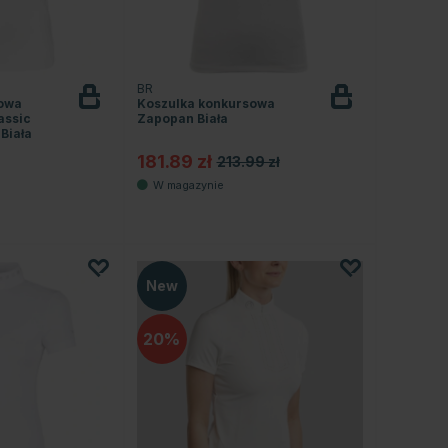
BR
sowa
Koszulka konkursowa
assic
Zapopan Biała
 Biała
181.89 zł
213.99 zł
New
20