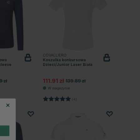
COVALLIERO
sowa
Koszulka konkursowa
sleeve
Dzieci/Junior Laser Biała
111.91 zł
9 zł
139.89 zł
Ocena:
5.0 na 5 gwiazdek
(4)