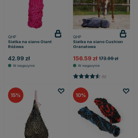
QHP
QHP
Siatka na siano Giant
Siatka na siano Cushion
Różowa
Granatowa
42.99 zł
156.59 zł
173.99 zł
Ocena:
4.6 na 5 gwiazde
(5)
15
10