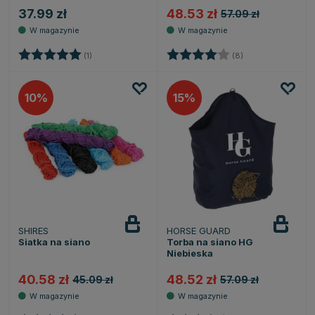
37.99 zł
48.53 zł
57.09 zł
Ocena:
5.0 na 5 gwiazdek
Ocena:
4.0 na 5 gwiazde
(1)
(8)
10
15
SHIRES
HORSE GUARD
Siatka na siano
Torba na siano HG
Niebieska
40.58 zł
48.52 zł
45.09 zł
57.09 zł