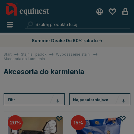
Summer Deals: Do 60% rabatu →
Start
Stajnia i padok
Wyposażenie stajni
Akcesoria do karmienia
Akcesoria do karmienia
Filtr
Najpopularniejsze
20
15