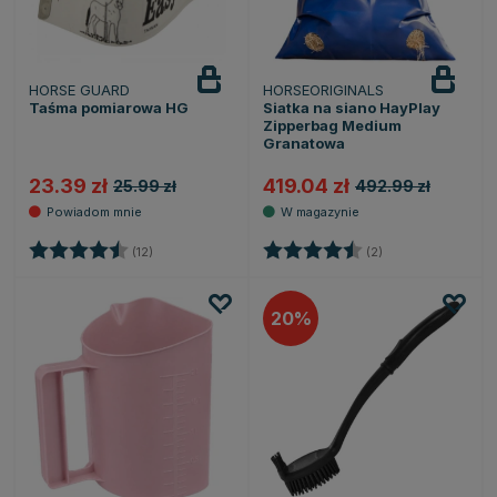
HORSE GUARD
HORSEORIGINALS
Powiadom
o dostępności
Taśma pomiarowa HG
Siatka na siano HayPlay
Zipperbag Medium
Granatowa
23.39 zł
419.04 zł
25.99 zł
492.99 zł
Ocena:
4.7 na 5 gwiazdek
Ocena:
4.5 na 5 gwiazde
(12)
(2)
20