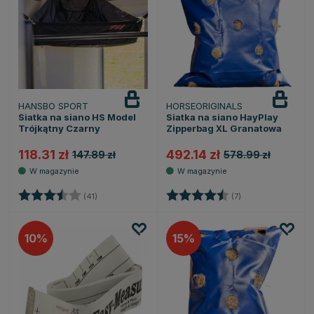
HANSBO SPORT
HORSEORIGINALS
Siatka na siano HS Model
Siatka na siano HayPlay
Trójkątny Czarny
Zipperbag XL Granatowa
118.31 zł
492.14 zł
147.89 zł
578.99 zł
Ocena:
3.9 na 5 gwiazdek
Ocena:
4.7 na 5 gwiazde
(41)
(7)
10
15