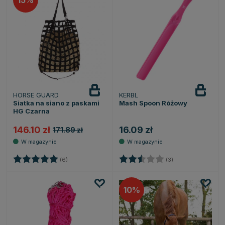
HORSE GUARD
KERBL
Siatka na siano z paskami
Mash Spoon Różowy
HG Czarna
146.10 zł
16.09 zł
171.89 zł
Ocena:
5.0 na 5 gwiazdek
Ocena:
2.7 na 5 gwiazde
(6)
(3)
10