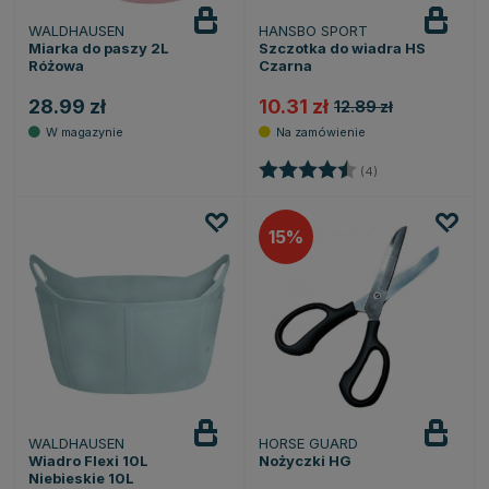
WALDHAUSEN
HANSBO SPORT
Miarka do paszy 2L
Szczotka do wiadra HS
Różowa
Czarna
28.99 zł
10.31 zł
12.89 zł
Ocena:
4.3 na 5 gwiazde
(4)
15
WALDHAUSEN
HORSE GUARD
Wiadro Flexi 10L
Nożyczki HG
Niebieskie 10L