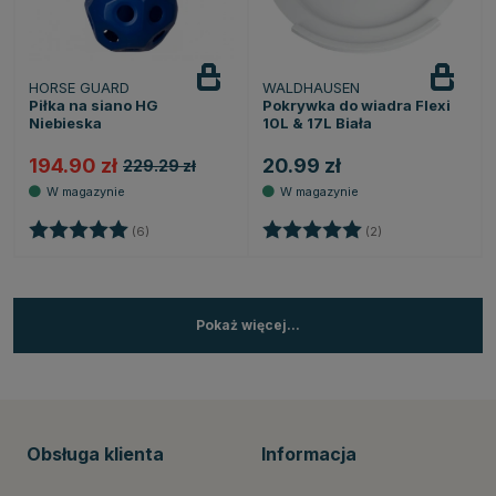
HORSE GUARD
WALDHAUSEN
Piłka na siano HG
Pokrywka do wiadra Flexi
Niebieska
10L & 17L Biała
194.90 zł
20.99 zł
229.29 zł
Ocena:
5.0 na 5 gwiazdek
Ocena:
5.0 na 5 gwiazde
(6)
(2)
Pokaż więcej...
Obsługa klienta
Informacja