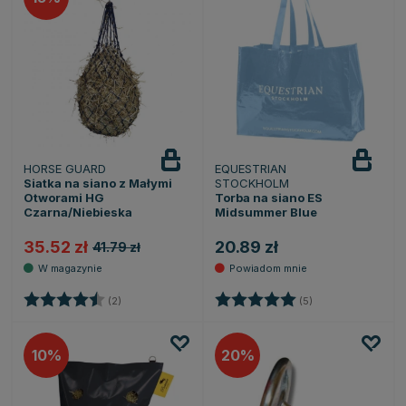
HORSE GUARD
EQUESTRIAN
Powiadom
o dostępności
Siatka na siano z Małymi
STOCKHOLM
Otworami HG
Torba na siano ES
Czarna/Niebieska
Midsummer Blue
35.52 zł
20.89 zł
41.79 zł
Ocena:
4.5 na 5 gwiazdek
Ocena:
5.0 na 5 gwiazde
(2)
(5)
10
20