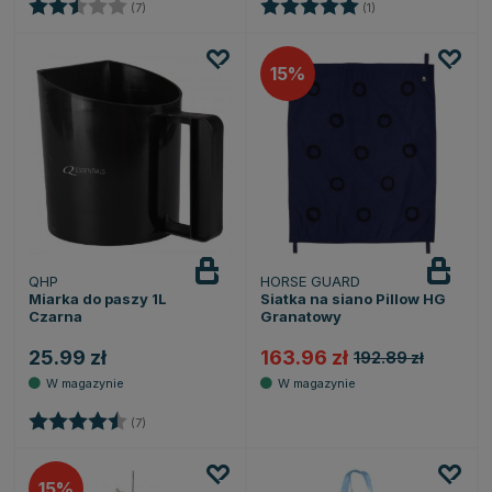
Ocena:
2.9 na 5 gwiazdek
Ocena:
5.0 na 5 gwiazdek
(7)
(1)
15
QHP
HORSE GUARD
Miarka do paszy 1L
Siatka na siano Pillow HG
Czarna
Granatowy
25.99 zł
163.96 zł
192.89 zł
Ocena:
4.9 na 5 gwiazdek
(7)
15