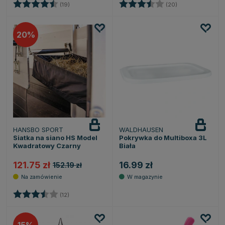
Ocena:
4.2 na 5 gwiazdek
Ocena:
3.5 na 5 gwiazd
(19)
(20)
20
HANSBO SPORT
WALDHAUSEN
Siatka na siano HS Model
Pokrywka do Multiboxa 3L
Kwadratowy Czarny
Biała
121.75 zł
16.99 zł
152.19 zł
Ocena:
3.4 na 5 gwiazdek
(12)
15