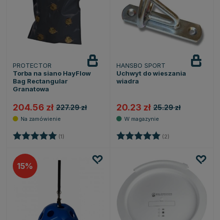
PROTECTOR
HANSBO SPORT
Torba na siano HayFlow
Uchwyt do wieszania
Bag Rectangular
wiadra
Granatowa
204.56 zł
20.23 zł
227.29 zł
25.29 zł
Ocena:
5.0 na 5 gwiazdek
Ocena:
5.0 na 5 gwiazde
(1)
(2)
15