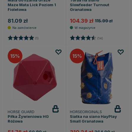
Mata do lizania Graze
Torba na siano
Maze Mata Lick Poziom 1
Slowfeeder Turnout
Fioletowa
Granatowa
81.09 zł
104.39 zł
115.99 zł
Ocena:
5.0 na 5 gwiazdek
Ocena:
4.6 na 5 gwiazd
(1)
(14)
15
15
HORSE GUARD
HORSEORIGINALS
Piłka Żywieniowa HG
Siatka na siano HayPlay
Różowa
Small Granatowa