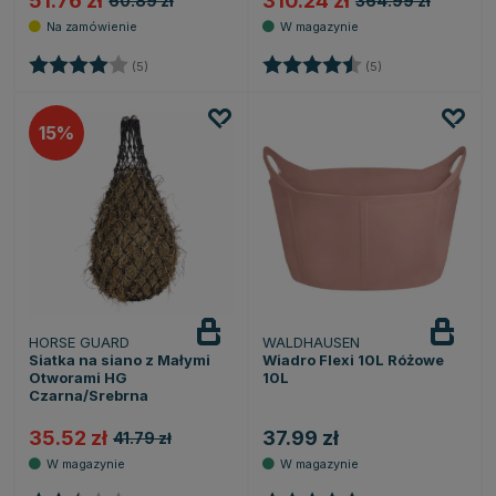
51.76 zł
310.24 zł
60.89 zł
364.99 zł
Ocena:
4.0 na 5 gwiazdek
Ocena:
4.8 na 5 gwiazde
(5)
(5)
15
HORSE GUARD
WALDHAUSEN
Siatka na siano z Małymi
Wiadro Flexi 10L Różowe
Otworami HG
10L
Czarna/Srebrna
35.52 zł
37.99 zł
41.79 zł