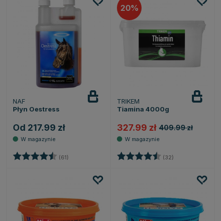
20
NAF
TRIKEM
Płyn Oestress
Tiamina 4000g
Od 217.99 zł
327.99 zł
409.99 zł
Ocena:
4.6 na 5 gwiazdek
Ocena:
4.9 na 5 gwiazd
(61)
(32)