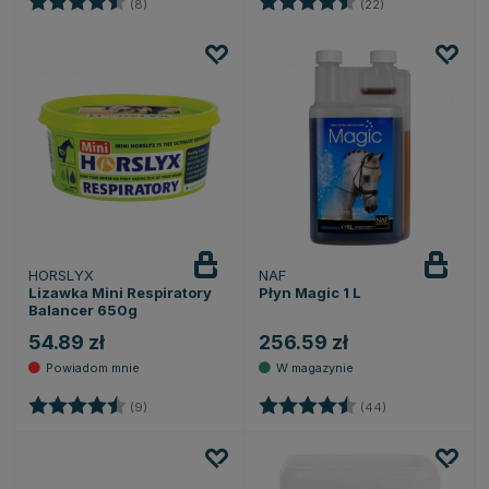
(8)
(22)
HORSLYX
NAF
Powiadom
o dostępności
Lizawka Mini Respiratory
Płyn Magic 1 L
Balancer 650g
54.89 zł
256.59 zł
Ocena:
4.7 na 5 gwiazdek
Ocena:
4.6 na 5 gwiaz
(9)
(44)