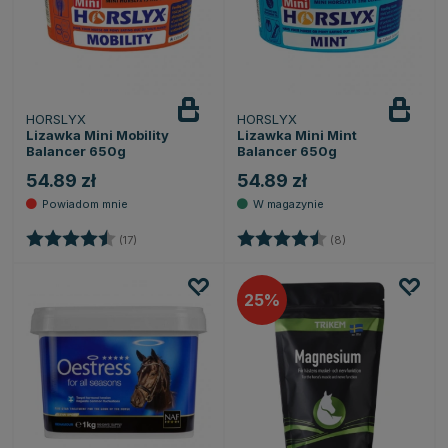
HORSLYX
HORSLYX
Powiadom
o dostępności
Lizawka Mini Mobility
Lizawka Mini Mint
Balancer 650g
Balancer 650g
54.89 zł
54.89 zł
Ocena:
4.8 na 5 gwiazdek
Ocena:
4.9 na 5 gwiazde
(17)
(8)
25