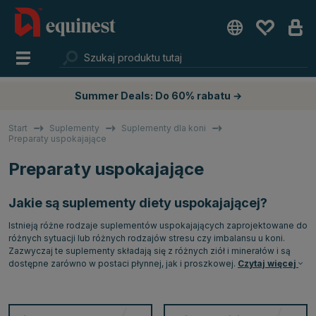
Summer Deals: Do 60% rabatu →
Start
Suplementy
Suplementy dla koni
Preparaty uspokajające
Preparaty uspokajające
Jakie są suplementy diety uspokajającej?
Istnieją różne rodzaje suplementów uspokajających zaprojektowane do
różnych sytuacji lub różnych rodzajów stresu czy imbalansu u koni.
Zazwyczaj te suplementy składają się z różnych ziół i minerałów i są
dostępne zarówno w postaci płynnej, jak i proszkowej.
Czytaj więcej