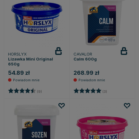
HORSLYX
CAVALOR
Powiadom
Powiadom
o dostępności
o dostępności
Lizawka Mini Original
Calm 600g
650g
54.89 zł
268.99 zł
Ocena:
4.8 na 5 gwiazdek
Ocena:
5.0 na 5 gwiazde
(9)
(3)