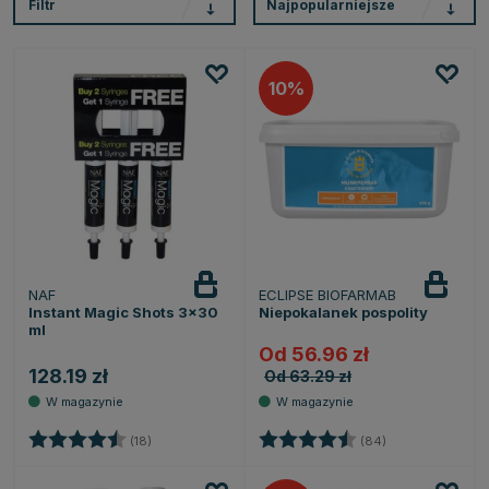
Filtr
Najpopularniejsze
10
NAF
ECLIPSE BIOFARMAB
Instant Magic Shots 3x30
Niepokalanek pospolity
ml
Od 56.96 zł
128.19 zł
Od 63.29 zł
Ocena:
4.7 na 5 gwiazdek
Ocena:
4.8 na 5 gwiaz
(18)
(84)