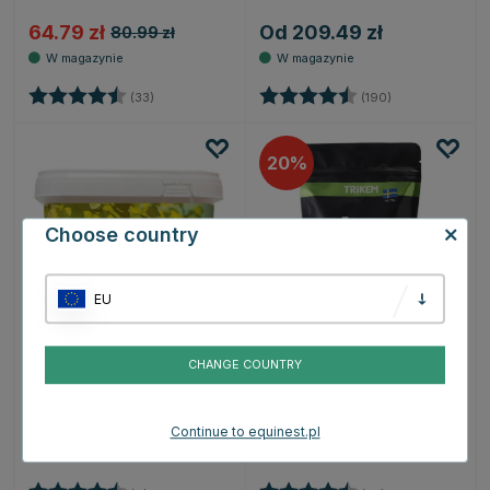
64.79 zł
Od 209.49 zł
80.99 zł
Ocena:
4.9 na 5 gwiazdek
Ocena:
4.7 na 5 gwiaz
(33)
(190)
20
Choose country
EU
CHANGE COUNTRY
NAF
TRIKEM
Seasonaze 1.62kg
Focus 600 g
423.09 zł
128.79 zł
160.99 zł
Continue to equinest.pl
Ocena:
4.6 na 5 gwiazdek
Ocena:
4.8 na 5 gwiazd