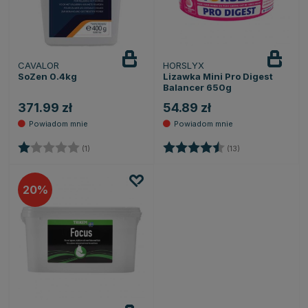
CAVALOR
HORSLYX
Powiadom
Powiadom
o dostępności
o dostępności
SoZen 0.4kg
Lizawka Mini Pro Digest
Balancer 650g
371.99 zł
54.89 zł
Ocena:
1.0 na 5 gwiazdek
Ocena:
4.8 na 5 gwiazd
(1)
(13)
20