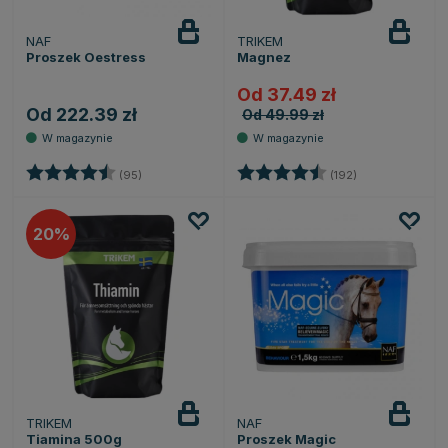
NAF
TRIKEM
Proszek Oestress
Magnez
Od 37.49 zł
Od 222.39 zł
Od 49.99 zł
Ocena:
4.8 na 5 gwiazdek
Ocena:
4.7 na 5 gwiaz
(95)
(192)
20
TRIKEM
NAF
Tiamina 500g
Proszek Magic