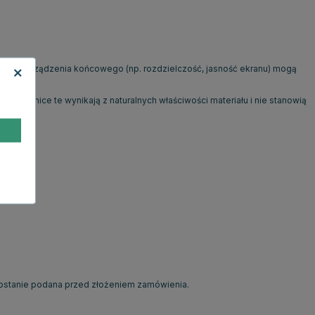
ienia urządzenia końcowego (np. rozdzielczość, jasność ekranu) mogą
. Różnice te wynikają z naturalnych właściwości materiału i nie stanowią
ostanie podana przed złożeniem zamówienia.