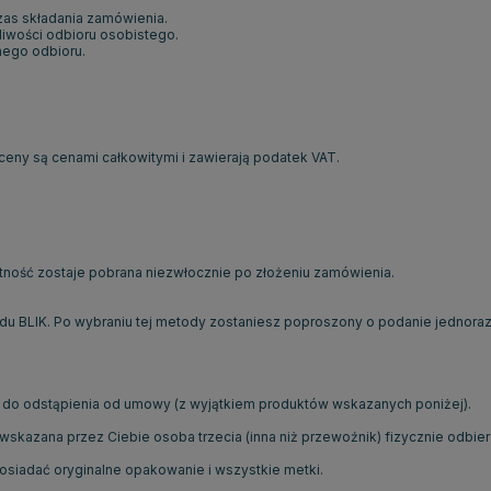
as składania zamówienia.
iwości odbioru osobistego.
nego odbioru.
ny są cenami całkowitymi i zawierają podatek VAT.
atność zostaje pobrana niezwłocznie po złożeniu zamówienia.
du BLIK. Po wybraniu tej metody zostaniesz poproszony o podanie jednora
o do odstąpienia od umowy (z wyjątkiem produktów wskazanych poniżej).
wskazana przez Ciebie osoba trzecia (inna niż przewoźnik) fizycznie odbier
osiadać oryginalne opakowanie i wszystkie metki.