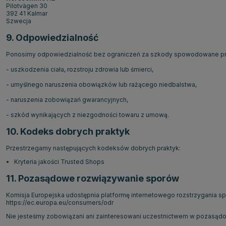
Pilotvägen 30
392 41 Kalmar
Szwecja
9. Odpowiedzialność
Ponosimy odpowiedzialność bez ograniczeń za szkody spowodowane prze
- uszkodzenia ciała, rozstroju zdrowia lub śmierci,
- umyślnego naruszenia obowiązków lub rażącego niedbalstwa,
- naruszenia zobowiązań gwarancyjnych,
- szkód wynikających z niezgodności towaru z umową.
10. Kodeks dobrych praktyk
Przestrzegamy następujących kodeksów dobrych praktyk:
Kryteria jakości Trusted Shops
11. Pozasądowe rozwiązywanie sporów
Komisja Europejska udostępnia platformę internetowego rozstrzygania sp
https://ec.europa.eu/consumers/odr
Nie jesteśmy zobowiązani ani zainteresowani uczestnictwem w pozasąd