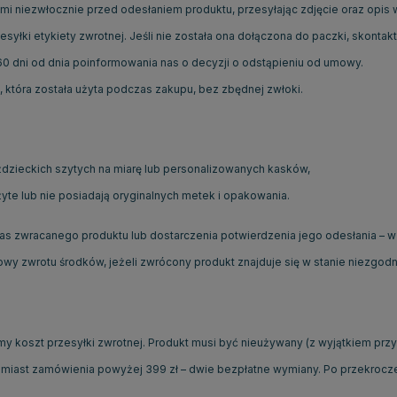
mi niezwłocznie przed odesłaniem produktu, przesyłając zdjęcie oraz opis 
łki etykiety zwrotnej. Jeśli nie została ona dołączona do paczki, skontaktu
 60 dni od dnia poinformowania nas o decyzji o odstąpieniu od umowy.
 która została użyta podczas zakupu, bez zbędnej zwłoki.
dzieckich szytych na miarę lub personalizowanych kasków,
 użyte lub nie posiadają oryginalnych metek i opakowania.
zwracanego produktu lub dostarczenia potwierdzenia jego odesłania – w z
wy zwrotu środków, jeżeli zwrócony produkt znajduje się w stanie niezgod
my koszt przesyłki zwrotnej. Produkt musi być nieużywany (z wyjątkiem prz
miast zamówienia powyżej 399 zł – dwie bezpłatne wymiany. Po przekroczen