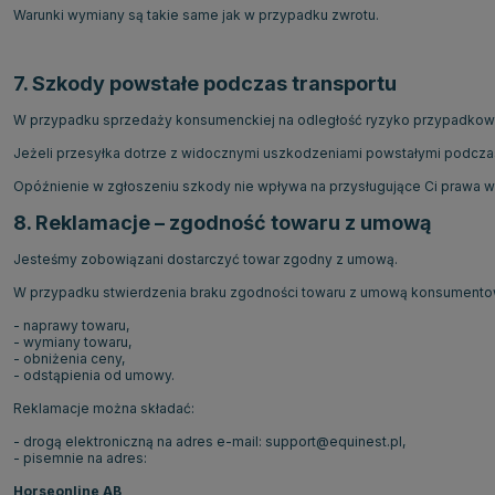
Warunki wymiany są takie same jak w przypadku zwrotu.
7. Szkody powstałe podczas transportu
W przypadku sprzedaży konsumenckiej na odległość ryzyko przypadkowej 
Jeżeli przesyłka dotrze z widocznymi uszkodzeniami powstałymi podczas
Opóźnienie w zgłoszeniu szkody nie wpływa na przysługujące Ci prawa 
8. Reklamacje – zgodność towaru z umową
Jesteśmy zobowiązani dostarczyć towar zgodny z umową.
W przypadku stwierdzenia braku zgodności towaru z umową konsumentowi
- naprawy towaru,
- wymiany towaru,
- obniżenia ceny,
- odstąpienia od umowy.
Reklamacje można składać:
- drogą elektroniczną na adres e-mail: support@equinest.pl,
- pisemnie na adres:
Horseonline AB