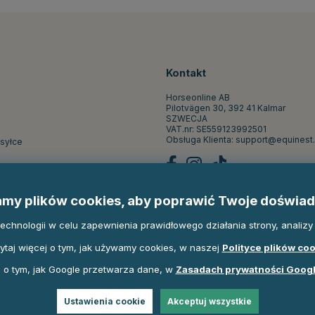
Kontakt
Horseonline AB
Pilotvägen 30, 392 41 Kalmar
SZWECJA
VAT.nr: SE559123992501
Obsługa Klienta:
support@equinest.
ysyłce
st
my plików cookies, aby poprawić Twoje doświad
pu
hnologii w celu zapewnienia prawidłowego działania strony, analizy r
ytaj więcej o tym, jak używamy cookies, w naszej
Polityce plików co
 o tym, jak Google przetwarza dane, w
Zasadach prywatności Goog
Ustawienia cookie
Akceptuj wszystkie