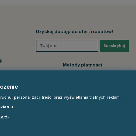
Uzyskaj dostęp do ofert i rabatów!
Subskrybuj
pl
Metody płatności
czenie
uchu, personalizacji treści oraz wyświetlania trafnych reklam.
okies →
le →
.