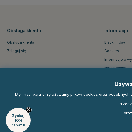
Obsługa klienta
Informacja
Obsługa klienta
Black Friday
Zaloguj się
Cookies
Informacje o w
Nota prawna
O firmie Equine
Używa
Regulamin skle
My i nasi partnerzy używamy plików cookies oraz podobnych tec
Przecz
oraz
Zyskaj
10%
rabatu!