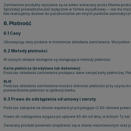
Zamówione produkty wysyłane są na adres wskazany przez Klienta podcz
Sprzedaż prowadzona jest wyłącznie w formie wysyłkowej — nie ma możl
Nie realizujemy dostaw do paczkomatów ani innych punktów automatycz
6. Płatność
6.1 Ceny
Obowiązują ceny podane w momencie składania zamówienia. Wszystkie ce
6.2 Metody płatności
W naszym sklepie dostępne są następujące metody płatności:
Karta płatnicza (kredytowa lub debetowa)
Podczas składania zamówienia podajesz dane swojej karty płatniczej. Pł
BLIK
Podczas składania zamówienia możesz dokonać płatności przy użyciu ko
potwierdzenie płatności w aplikacji banku.
6.3 Prawo do odstąpienia od umowy i zwroty
Podczas zakupów na stronie equinest.pl przysługuje Ci 60-dniowe praw
Prawo do odstąpienia wygasa po upływie 60 dni od dnia, w którym Ty lub 
Zwracany produkt powinien znajdować się w stanie niezmienionym oraz p