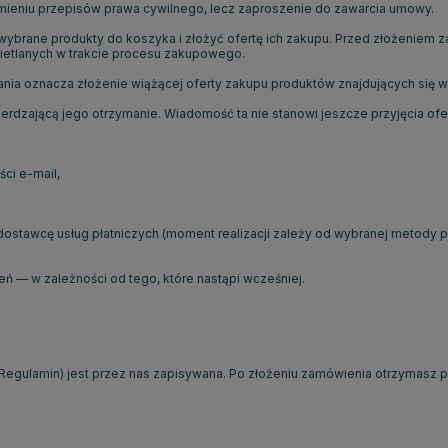
umieniu przepisów prawa cywilnego, lecz zaproszenie do zawarcia umowy.
brane produkty do koszyka i złożyć ofertę ich zakupu. Przed złożeniem za
ietlanych w trakcie procesu zakupowego.
nia oznacza złożenie wiążącej oferty zakupu produktów znajdujących się w
dzającą jego otrzymanie. Wiadomość ta nie stanowi jeszcze przyjęcia ofer
ci e-mail,
o dostawcę usług płatniczych (moment realizacji zależy od wybranej metody pł
ń — w zależności od tego, które nastąpi wcześniej.
Regulamin) jest przez nas zapisywana. Po złożeniu zamówienia otrzymasz p