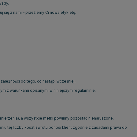
wady.
j się z nami – prześlemy Ci nową etykietę.
ależności od tego, co nastąpi wcześniej.
nym z warunkami opisanymi w niniejszym regulaminie.
ymierzenia), a wszystkie metki powinny pozostać nienaruszone.
iu tej liczby koszt zwrotu ponosi klient zgodnie z zasadami prawa do