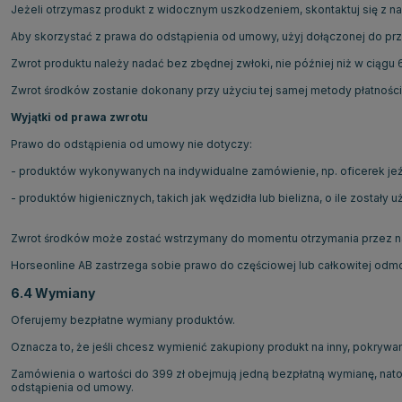
Jeżeli otrzymasz produkt z widocznym uszkodzeniem, skontaktuj się z na
Aby skorzystać z prawa do odstąpienia od umowy, użyj dołączonej do przesy
Zwrot produktu należy nadać bez zbędnej zwłoki, nie później niż w ciągu
Zwrot środków zostanie dokonany przy użyciu tej samej metody płatności,
Wyjątki od prawa zwrotu
Prawo do odstąpienia od umowy nie dotyczy:
- produktów wykonywanych na indywidualne zamówienie, np. oficerek jeź
- produktów higienicznych, takich jak wędzidła lub bielizna, o ile zostały
Zwrot środków może zostać wstrzymany do momentu otrzymania przez nas 
Horseonline AB zastrzega sobie prawo do częściowej lub całkowitej odmo
6.4 Wymiany
Oferujemy bezpłatne wymiany produktów.
Oznacza to, że jeśli chcesz wymienić zakupiony produkt na inny, pokrywa
Zamówienia o wartości do 399 zł obejmują jedną bezpłatną wymianę, nato
odstąpienia od umowy.