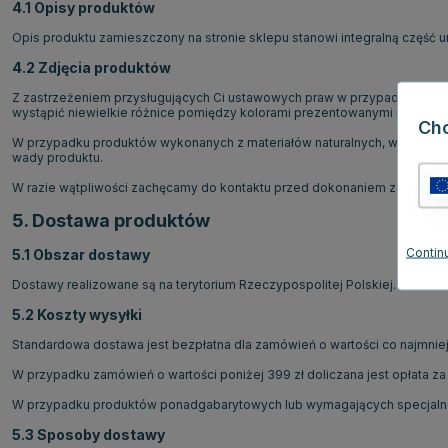
4.1 Opisy produktów
Opis produktu zamieszczony na stronie sklepu stanowi integralną część um
4.2 Zdjęcia produktów
Z zastrzeżeniem przysługujących Ci ustawowych praw w przypadku niezgo
wystąpić niewielkie różnice pomiędzy kolorami prezentowanymi na stron
Ch
W przypadku produktów wykonanych z materiałów naturalnych, w szczególno
wady produktu.
W razie wątpliwości zachęcamy do kontaktu przed dokonaniem zakupu.
5. Dostawa produktów
Continu
5.1 Obszar dostawy
Dostawy realizowane są na terytorium Rzeczypospolitej Polskiej.
5.2 Koszty wysyłki
Standardowa dostawa jest bezpłatna dla zamówień o wartości co najmniej 3
W przypadku zamówień o wartości poniżej 399 zł doliczana jest opłata za
W przypadku produktów ponadgabarytowych lub wymagających specjalne
5.3 Sposoby dostawy