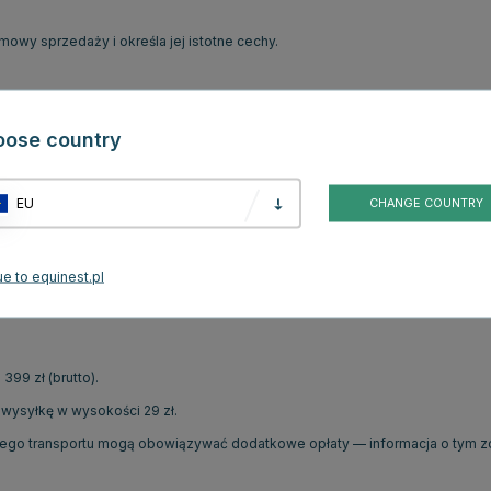
owy sprzedaży i określa jej istotne cechy.
dności towaru z umową, informujemy, że ze względu na indywidualne ustaw
ie a rzeczywistym wyglądem produktu.
oose country
ści drewna, mogą występować różnice w usłojeniu, strukturze oraz odcieniu
EU
CHANGE COUNTRY
e to equinest.pl
99 zł (brutto).
 wysyłkę w wysokości 29 zł.
go transportu mogą obowiązywać dodatkowe opłaty — informacja o tym z