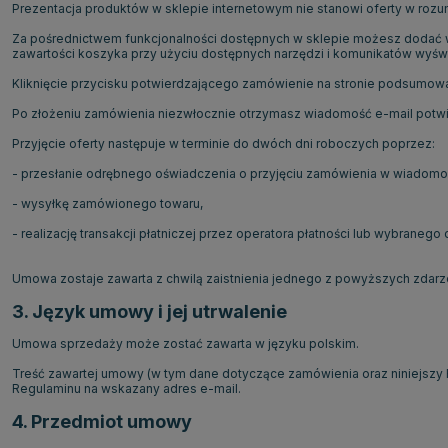
Prezentacja produktów w sklepie internetowym nie stanowi oferty w roz
Za pośrednictwem funkcjonalności dostępnych w sklepie możesz dodać wy
zawartości koszyka przy użyciu dostępnych narzędzi i komunikatów wyśw
Kliknięcie przycisku potwierdzającego zamówienie na stronie podsumowa
Po złożeniu zamówienia niezwłocznie otrzymasz wiadomość e-mail potwier
Przyjęcie oferty następuje w terminie do dwóch dni roboczych poprzez:
- przesłanie odrębnego oświadczenia o przyjęciu zamówienia w wiadomoś
- wysyłkę zamówionego towaru,
- realizację transakcji płatniczej przez operatora płatności lub wybraneg
Umowa zostaje zawarta z chwilą zaistnienia jednego z powyższych zdarze
3. Język umowy i jej utrwalenie
Umowa sprzedaży może zostać zawarta w języku polskim.
Treść zawartej umowy (w tym dane dotyczące zamówienia oraz niniejszy 
Regulaminu na wskazany adres e-mail.
4. Przedmiot umowy