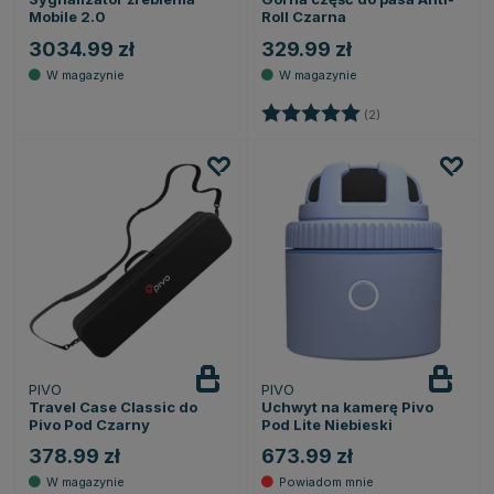
Mobile 2.0
Roll Czarna
3034.99 zł
329.99 zł
Ocena:
5.0 na 5 gwiazde
(2)
PIVO
PIVO
Powiadom
o dostępności
Travel Case Classic do
Uchwyt na kamerę Pivo
Pivo Pod Czarny
Pod Lite Niebieski
378.99 zł
673.99 zł