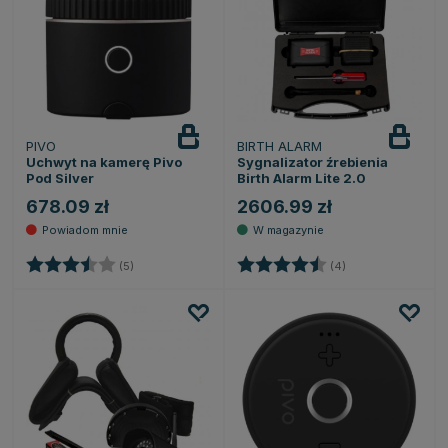
PIVO
BIRTH ALARM
Powiadom
o dostępności
Uchwyt na kamerę Pivo
Sygnalizator źrebienia
Pod Silver
Birth Alarm Lite 2.0
678.09 zł
2606.99 zł
Ocena:
3.6 na 5 gwiazdek
Ocena:
4.8 na 5 gwiazde
(5)
(4)