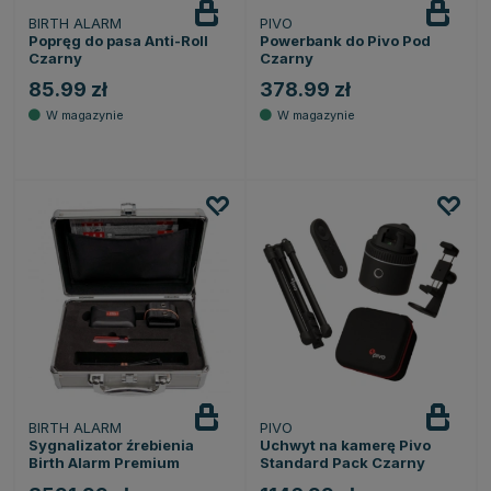
BIRTH ALARM
PIVO
Popręg do pasa Anti-Roll
Powerbank do Pivo Pod
Czarny
Czarny
85.99 zł
378.99 zł
BIRTH ALARM
PIVO
Powiadom
o dostępności
Sygnalizator źrebienia
Uchwyt na kamerę Pivo
Birth Alarm Premium
Standard Pack Czarny