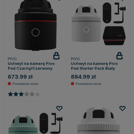
PIVO
PIVO
Powiadom
Powiadom
o dostępności
o dostępności
Uchwyt na kamerę Pivo
Uchwyt na kamerę Pivo
Pod Czarny/Czerwony
Pod Starter Pack Biały
673.99 zł
884.99 zł
Ocena:
3.0 na 5 gwiazdek
(1)