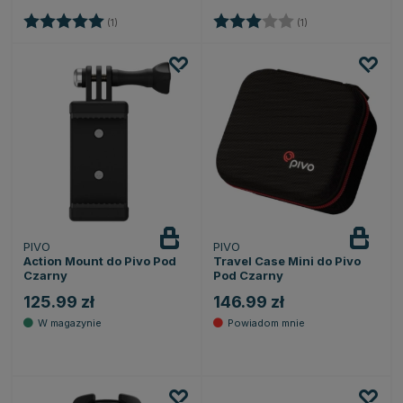
Ocena:
5.0 na 5 gwiazdek
Ocena:
3.0 na 5 gwiazde
(1)
(1)
PIVO
PIVO
Powiadom
o dostępności
Action Mount do Pivo Pod
Travel Case Mini do Pivo
Czarny
Pod Czarny
125.99 zł
146.99 zł