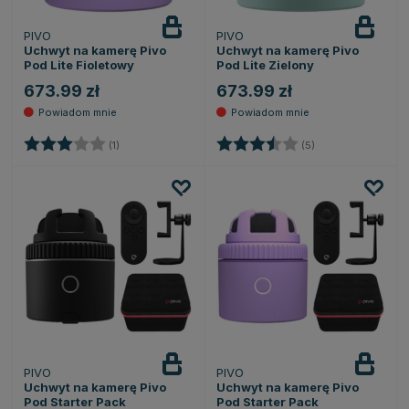
PIVO
PIVO
Powiadom
Powiadom
o dostępności
o dostępności
Uchwyt na kamerę Pivo
Uchwyt na kamerę Pivo
Pod Lite Fioletowy
Pod Lite Zielony
673.99 zł
673.99 zł
Ocena:
3.0 na 5 gwiazdek
Ocena:
3.6 na 5 gwiazde
(1)
(5)
PIVO
PIVO
Powiadom
Powiadom
o dostępności
o dostępności
Uchwyt na kamerę Pivo
Uchwyt na kamerę Pivo
Pod Starter Pack
Pod Starter Pack