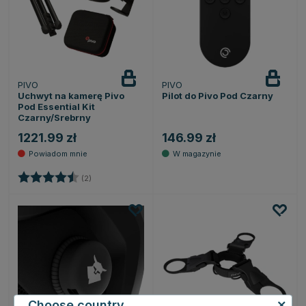
PIVO
PIVO
Powiadom
o dostępności
Uchwyt na kamerę Pivo
Pilot do Pivo Pod Czarny
Pod Essential Kit
Czarny/Srebrny
1221.99 zł
146.99 zł
Ocena:
4.5 na 5 gwiazdek
(2)
Choose country