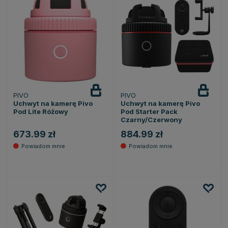
PIVO
PIVO
Powiadom
Powiadom
o dostępności
o dostępności
Uchwyt na kamerę Pivo
Uchwyt na kamerę Pivo
Pod Lite Różowy
Pod Starter Pack
Czarny/Czerwony
673.99 zł
884.99 zł