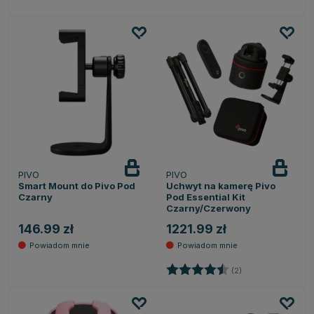
PIVO
PIVO
Powiadom
Powiadom
o dostępności
o dostępności
Smart Mount do Pivo Pod
Uchwyt na kamerę Pivo
Czarny
Pod Essential Kit
Czarny/Czerwony
146.99 zł
1221.99 zł
Ocena:
4.5 na 5 gwiazde
(2)