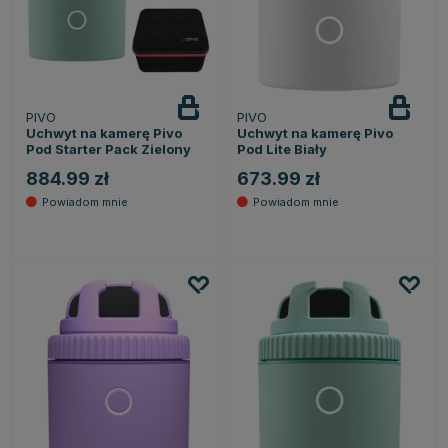
PIVO
PIVO
Powiadom
Powiadom
o dostępności
o dostępności
Uchwyt na kamerę Pivo
Uchwyt na kamerę Pivo
Pod Starter Pack Zielony
Pod Lite Biały
884.99 zł
673.99 zł