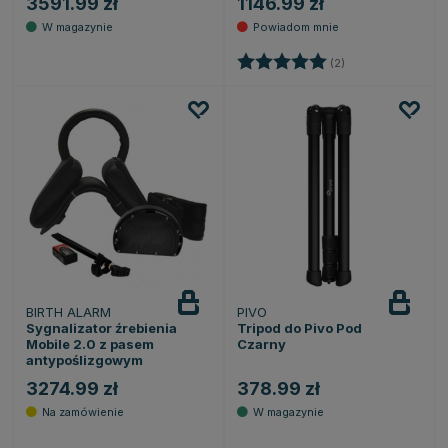
3591.99 zł
1146.99 zł
Ocena:
5.0 na 5 gwiazde
(2)
BIRTH ALARM
PIVO
Sygnalizator źrebienia
Tripod do Pivo Pod
Mobile 2.0 z pasem
Czarny
antypoślizgowym
3274.99 zł
378.99 zł