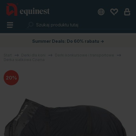
Summer Deals: Do 60% rabatu →
Start
Derki dla koni
Derki konkursowe i transportowe
Derka siatkowa Czarna
20%