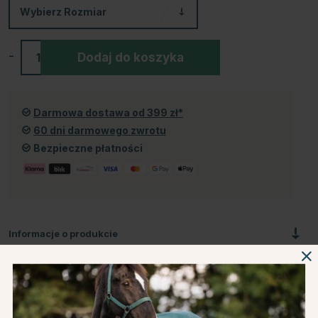
Wybierz
Rozmiar
-
+
Dodaj do koszyka
Darmowa dostawa od 399 zł*
60 dni darmowego zwrotu
Bezpieczne płatności
Informacje o produkcie
O producencie
Recenzje