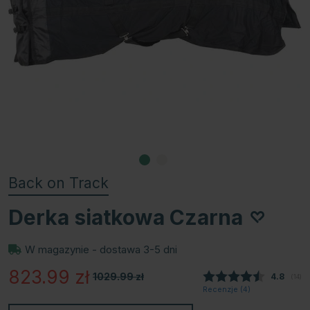
Back on Track
Derka siatkowa Czarna
W magazynie - dostawa 3-5 dni
823.99
zł
1029.99
zł
Średnia
4.8
(
głos
14
)
Recenzje (
4
)