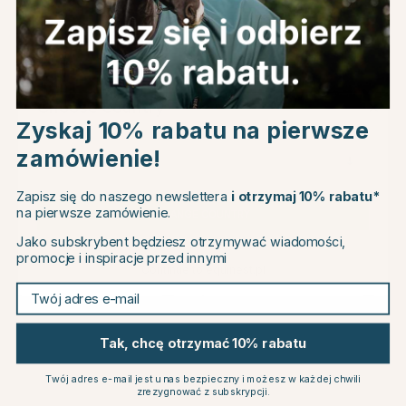
Powiązane produkty
Choose country
Zyskaj 10% rabatu na pierwsze
20
zamówienie!
EU
Zapisz się do naszego newslettera
i otrzymaj 10% rabatu*
na pierwsze zamówienie.
CHANGE COUNTRY
Jako subskrybent będziesz otrzymywać wiadomości,
promocje i inspiracje przed innymi
Continue to equinest.pl
Twój adres e-mail
BACK ON TRACK
HORSEWARE
Derka siatkowa Royal Deluxe
Derka zimowa z kapturem
Czarna
Amigo Bravo 12 Plus 250g
Tak, chcę otrzymać 10% rabatu
Granatowa/Szara
847.19 zł
839.79 zł
1058.99 zł
Twój adres e-mail jest u nas bezpieczny i możesz w każdej chwili
Ocena:
4.5 na 5 gwiazde
Ocena:
5.0 na 5 gwiazdek
zrezygnować z subskrypcji.
(2)
(1)