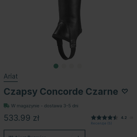
Ariat
Czapsy Concorde Czarne
W magazynie - dostawa 3-5 dni
533.99
zł
Średnia
4.2
(
głos
9
)
Recenzje (
5
)