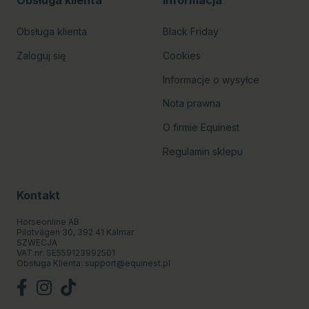
Obsługa klienta
Informacja
Obsługa klienta
Black Friday
Zaloguj się
Cookies
Informacje o wysyłce
Nota prawna
O firmie Equinest
Regulamin sklepu
Kontakt
Horseonline AB
Pilotvägen 30, 392 41 Kalmar
SZWECJA
VAT.nr: SE559123992501
Obsługa Klienta:
support@equinest.pl