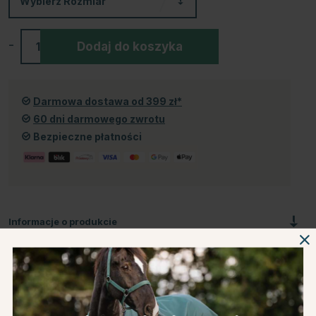
Wybierz
Rozmiar
-
+
Dodaj do koszyka
Darmowa dostawa od 399 zł*
60 dni darmowego zwrotu
Bezpieczne płatności
Informacje o produkcie
O producencie
Recenzje