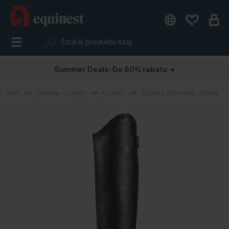
Summer Deals: Do 60% rabatu →
Start
Obuwie i czapsy
Czapsy
Czapsy Concorde Czarne