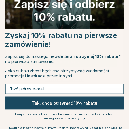
Powiązane produkty
Choose country
Zyskaj 10% rabatu na pierwsze
30
zamówienie!
EU
Zapisz się do naszego newslettera
i otrzymaj 10% rabatu*
na pierwsze zamówienie.
CHANGE COUNTRY
Jako subskrybent będziesz otrzymywać wiadomości,
promocje i inspiracje przed innymi
Continue to equinest.pl
Twój adres e-mail
ARIAT
PARLANTI PASSION
Czapsy Concorde Brązowe
Czapsy Vitello Czarne
Tak, chcę otrzymać 10% rabatu
373.79 zł
836.99 zł
533.99 zł
Twój adres e-mail jest u nas bezpieczny i możesz w każdej chwili
Ocena:
5.0 na 5 gwiazde
Ocena:
4.1 na 5 gwiazdek
(1)
(8)
zrezygnować z subskrypcji.
*Kodu nie można łączyć z innymi kodami rabatowymi. Rabat nie obowiązuje