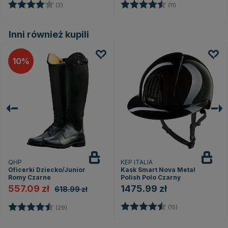
Ocena:
4.0 na 5 gwiazdek
Ocena:
4.7 na 5 gwiazd
(2)
(11)
Inni również kupili
10
QHP
KEP ITALIA
Oficerki Dziecko/Junior
Kask Smart Nova Metal
Romy Czarne
Polish Polo Czarny
557.09 zł
1475.99 zł
618.99 zł
Ocena:
4.5 na 5 gwiazd
Ocena:
4.5 na 5 gwiazdek
(15)
(29)