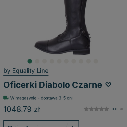
by Equality Line
Oficerki Diabolo Czarne
W magazynie - dostawa 3-5 dni
1048.79
zł
Średnia
0.0
(
głos
0
)