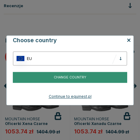
Recenzje
Choose country
Powiązane produkty
25
25
EU
CHANGE COUNTRY
Continue to equinest.pl
MOUNTAIN HORSE
MOUNTAIN HORSE
Oficerki Xena Czarne
Oficerki Xanadu Czarne
1053.74 zł
1053.74 zł
1404.99 zł
1404.99 zł