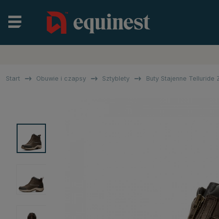
Start
Obuwie i czapsy
Sztyblety
Buty Stajenne Telluride