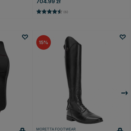
704.99 zł
Ocena:
4.8 na 5 gwiazdek
(6)
15
MORETTA FOOTWEAR