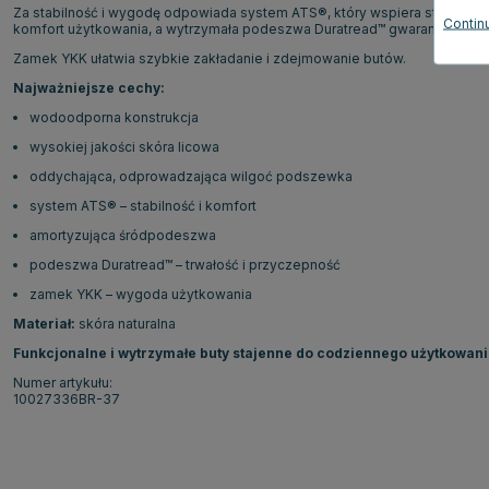
Za stabilność i wygodę odpowiada system ATS®, który wspiera stopę i 
Continu
komfort użytkowania, a wytrzymała podeszwa Duratread™ gwarantuje dosk
Zamek YKK ułatwia szybkie zakładanie i zdejmowanie butów.
Najważniejsze cechy:
wodoodporna konstrukcja
wysokiej jakości skóra licowa
oddychająca, odprowadzająca wilgoć podszewka
system ATS® – stabilność i komfort
amortyzująca śródpodeszwa
podeszwa Duratread™ – trwałość i przyczepność
zamek YKK – wygoda użytkowania
Materiał:
skóra naturalna
Funkcjonalne i wytrzymałe buty stajenne do codziennego użytkowani
Numer artykułu:
10027336BR-37