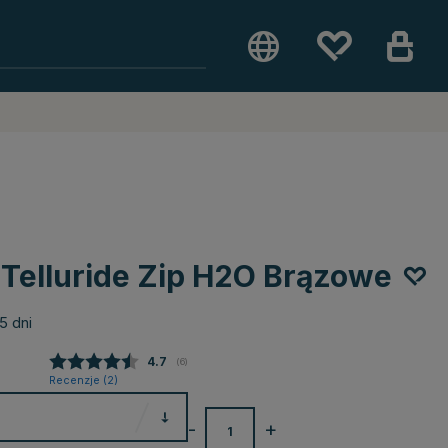
 Telluride Zip H2O Brązowe
5 dni
Średnia ocena:
4.7
(
głosy:
6
)
Recenzje (
2
)
-
+