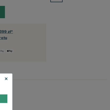
399 zł*
rotu