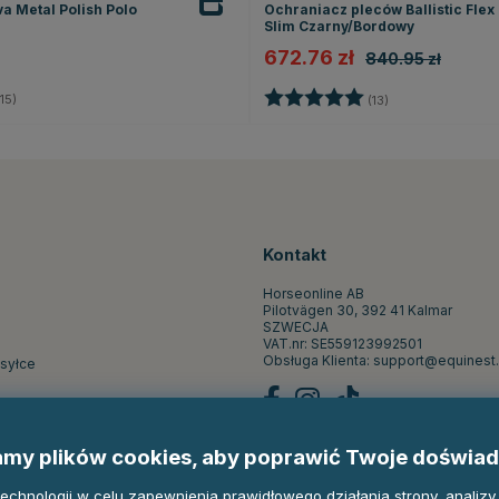
a Metal Polish Polo
Ochraniacz pleców Ballistic Flex 
Slim Czarny/Bordowy
672.76 zł
840.95 zł
4.5 na 5 gwiazdek
Ocena:
5.0 na 5 gwiazd
15)
(13)
Kontakt
Horseonline AB
Pilotvägen 30, 392 41 Kalmar
SZWECJA
VAT.nr: SE559123992501
Obsługa Klienta:
support@equinest.
ysyłce
st
my plików cookies, aby poprawić Twoje doświad
pu
hnologii w celu zapewnienia prawidłowego działania strony, analizy r