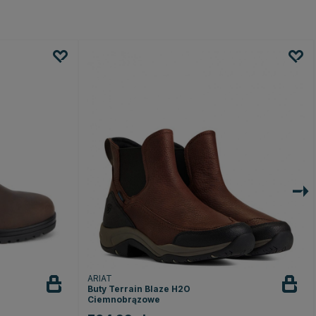
ARIAT
Buty Terrain Blaze H2O
Ciemnobrązowe