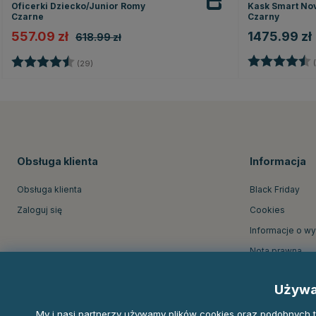
Oficerki Dziecko/Junior Romy
Kask Smart Nov
Czarne
Czarny
557.09 zł
1475.99 zł
618.99 zł
Ocena:
Ocena:
4.5 na 5 gwiazdek
(
(29)
Obsługa klienta
Informacja
Obsługa klienta
Black Friday
Zaloguj się
Cookies
Informacje o w
Nota prawna
O firmie Equine
Używa
Regulamin skle
My i nasi partnerzy używamy plików cookies oraz podobnych tec