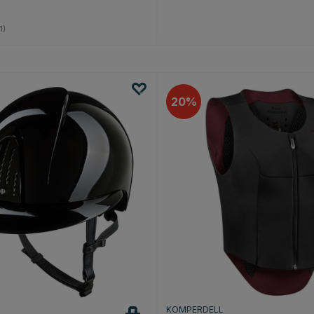
5.0 na 5 gwiazdek
1)
20
KOMPERDELL