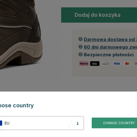
Dodaj do koszyka
Darmowa dostawa od 
60 dni darmowego zw
Bezpieczne płatności
Recenzje
oose country
porność.
kach. Dzięki zaawansowanym technologiom Ariat doskonale sprawdzają
erach.
EU
CHANGE COUNTRY
chronią przed wilgocią. Oddychająca podszewka odprowadza pot,