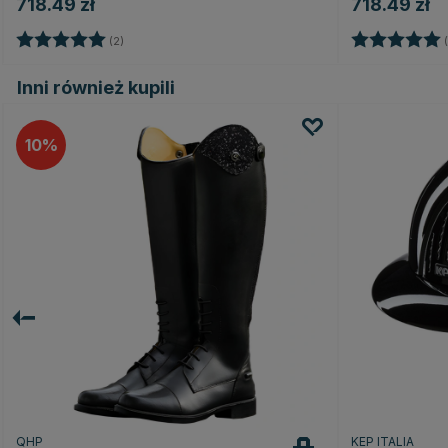
718.49 zł
718.49 zł
Ocena:
5.0 na 5 gwiazdek
Ocena:
(2)
(
Inni również kupili
10
QHP
KEP ITALIA