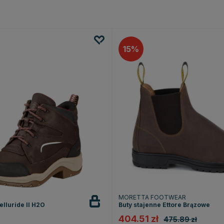
15
MORETTA FOOTWEAR
elluride II H2O
Buty stajenne Ettore Brązowe
404.51 zł
475.89 zł