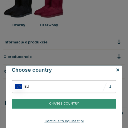
Czarny
Czerwony
Informacje o produkcie
O producencie
Choose country
Recenzje
EU
Powiązane produkty
CHANGE COUNTRY
Continue to equinest.pl