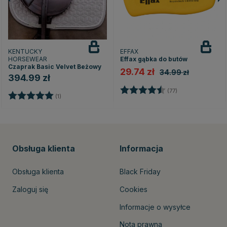
KENTUCKY
EFFAX
HORSEWEAR
Effax gąbka do butów
Czaprak Basic Velvet Beżowy
29.74 zł
34.99 zł
394.99 zł
Ocena:
4.6 na 5 gwiazd
(77)
Ocena:
5.0 na 5 gwiazdek
(1)
Obsługa klienta
Informacja
Obsługa klienta
Black Friday
Zaloguj się
Cookies
Informacje o wysyłce
Nota prawna