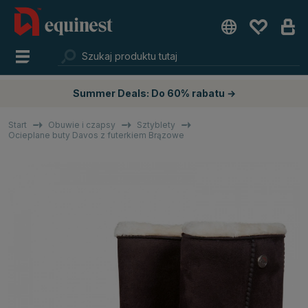
Summer Deals: Do 60% rabatu →
Start
Obuwie i czapsy
Sztyblety
Ocieplane buty Davos z futerkiem Brązowe