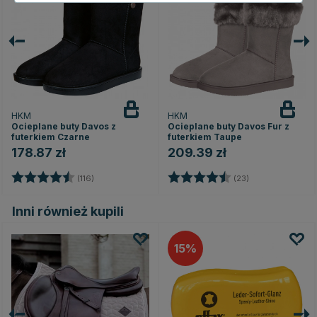
HKM
HKM
Ocieplane buty Davos z
Ocieplane buty Davos Fur z
futerkiem Czarne
futerkiem Taupe
178.87 zł
209.39 zł
Ocena:
4.5 na 5 gwiazdek
Ocena:
4.6 na 5 gwiaz
(116)
(23)
Inni również kupili
15