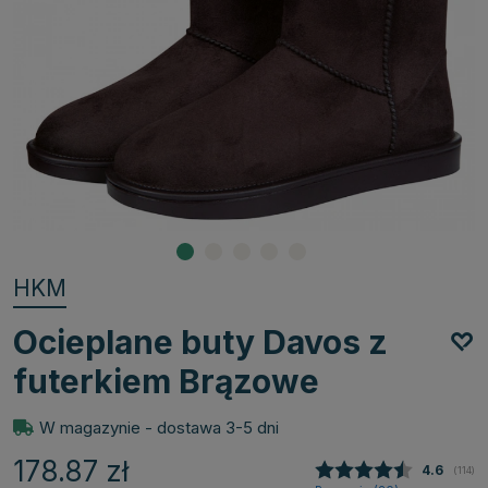
HKM
Ocieplane buty Davos z
futerkiem Brązowe
W magazynie - dostawa 3-5 dni
178.87
zł
Średnia 
4.6
(
głosy
114
)