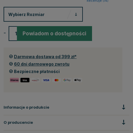
Recenzje (
14
)
Wybierz
Rozmiar
-
+
Powiadom o dostępności
Darmowa dostawa od 399 zł*
60 dni darmowego zwrotu
Bezpieczne płatności
Informacje o produkcie
O producencie