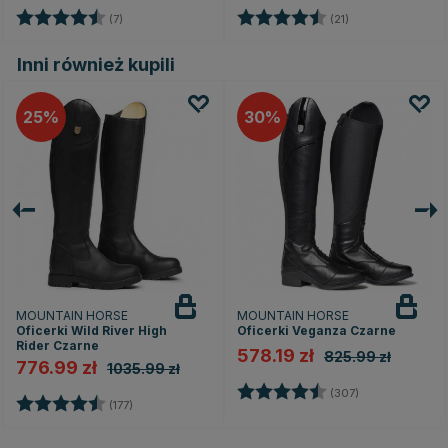
Ocena:
4.6 na 5 gwiazdek
Ocena:
4.6 na 5 gwiazd
(7)
(21)
Inni również kupili
25
30
MOUNTAIN HORSE
MOUNTAIN HORSE
Oficerki Wild River High
Oficerki Veganza Czarne
Rider Czarne
578.19 zł
825.99 zł
776.99 zł
1035.99 zł
Ocena:
4.4 na 5 gwia
(307)
Ocena:
4.6 na 5 gwiazdek
(177)