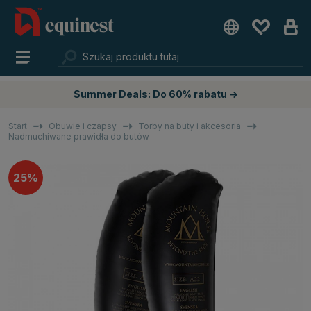
Summer Deals: Do 60% rabatu →
Start
Obuwie i czapsy
Torby na buty i akcesoria
Nadmuchiwane prawidła do butów
25%