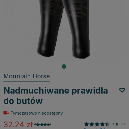
Mountain Horse
Nadmuchiwane prawidła
do butów
Tymczasowo niedostępny
32.24
zł
42.99
zł
Średnia 
4.6
(
głosy
65
)