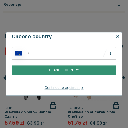
Recenzje
Powiązane produkty
Choose country
10
20
EU
CHANGE COUNTRY
Continue to equinest.pl
QHP
EQUIPAGE
Prawidła do butów Handle
Prawidła do oficerek Złote
Czarne
OneSize
57.59 zł
51.75 zł
63.99 zł
64.69 zł