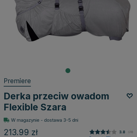
Premiere
Derka przeciw owadom
Flexible Szara
W magazynie - dostawa 3-5 dni
213.99
zł
Średnia 
3.8
(
głosy
28
)