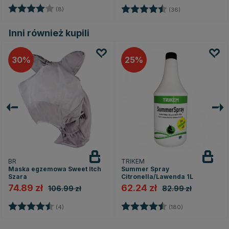
Ocena:
4.0 na 5 gwiazdek
Ocena:
4.2 na 5 gwiaz
(8)
(36)
Inni również kupili
30
25
BR
TRIKEM
Maska egzemowa Sweet Itch
Summer Spray
Szara
Citronella/Lawenda 1L
74.89 zł
62.24 zł
106.99 zł
82.99 zł
Ocena:
4.5 na 5 gwiazdek
Ocena:
4.4 na 5 gwia
(4)
(180)