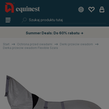
Summer Deals: Do 60% rabatu →
Start
Ochrona przed owadami
Derki przeciw owadom
Derka przeciw owadom Flexible Szara