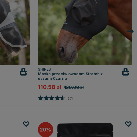
SHIRES
Maska przeciw owadom Stretch z
uszami Czarna
110.58 zł
130.09 zł
ek
Ocena:
4.5 na 5 gwiazdek
(57)
20