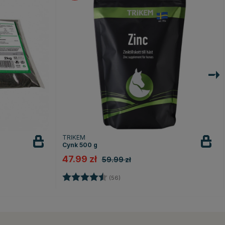
TRIKEM
Cynk 500 g
47.99 zł
59.99 zł
ek
Ocena:
4.6 na 5 gwiazdek
(56)