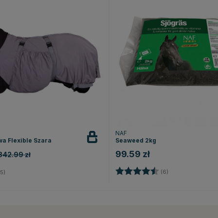
NAF
a Flexible Szara
Seaweed 2kg
99.59 zł
342.99 zł
Ocena:
4.7 na 5 gwiazd
2.8 na 5 gwiazdek
(6)
5)