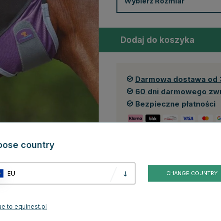
Wybierz
Rozmiar
Dodaj do koszyka
Darmowa dostawa od 
60 dni darmowego zw
Bezpieczne płatności
oose country
Recenzje
EU
CHANGE COUNTRY
lastyczną częścią
kołnierza do derki
i wyściełanym wnętrzem, aby
eczki i wydłużony kawałek w nosie zapewniający zwiększoną ochronę
wana i wzmocniona, co umożliwia materiałowi utrzymanie zaplanowanej i
e to equinest.pl
rony konia przed muchami i owadami,
maska przeciw owadom
również
zymocowuje się ją dwiema zapięciami wokół szyi.