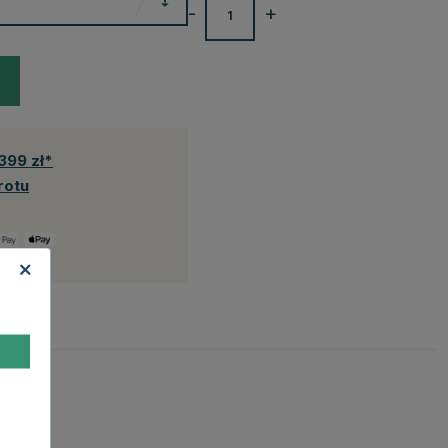
-
+
399 zł*
rotu