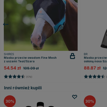
SHIRES
BR
Maska przeciw owadom Fine Mesh
Maska przeciw
z uszami Teal/Szara
osłoną nosa Sz
54.54 zł
88.87 zł
109.09 zł
12
Ocena:
4.7 na 5 gwiazdek
Ocena:
(179)
(
Inni również kupili
30
30