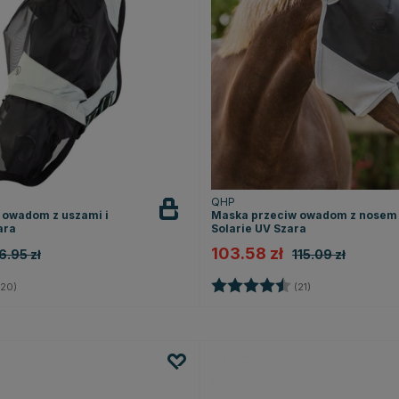
QHP
 owadom z uszami i
Maska przeciw owadom z nosem
ara
Solarie UV Szara
103.58 zł
6.95 zł
115.09 zł
4.5 na 5 gwiazdek
Ocena:
4.6 na 5 gwiazd
20)
(21)