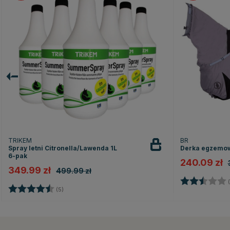
TRIKEM
BR
Spray letni Citronella/Lawenda 1L
Derka egzemow
6-pak
240.09 zł
349.99 zł
499.99 zł
Ocena:
(
Ocena:
4.8 na 5 gwiazdek
(5)