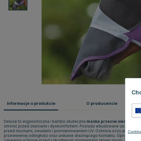
Ch
Informacje o produkcie
O producencie
Deluxe to ergonomiczna i bardzo skuteczna
maska przeciw owadom
z e
chronić przed otarciami i dyskomfortem. Posiada wbudowane uszy z siat
przed muchami, owadami i promieniowaniem UV. Ochrona oczu jest uformo
Continu
przewiewnej odległości oraz unikanie drażniącego kontaktu. Oprócz och
zapewnia ochronę przed szkodliwymi promieniami słonecznymi. Łatwo pr