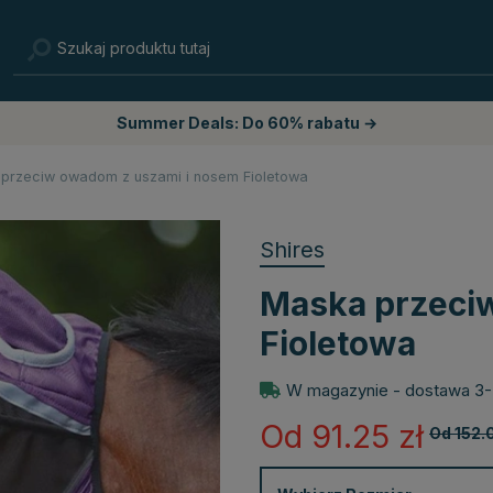
Summer Deals: Do 60% rabatu →
przeciw owadom z uszami i nosem Fioletowa
Shires
Maska przeci
Fioletowa
W magazynie - dostawa 3-
Od 91.25
zł
Od 152.