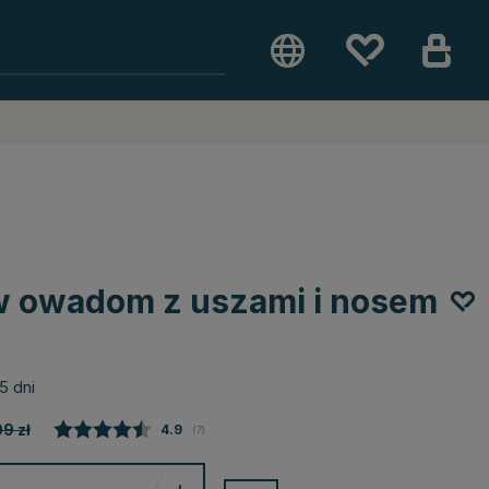
w owadom z uszami i nosem
5 dni
09
zł
Średnia ocena:
4.9
(
głosy:
7
)