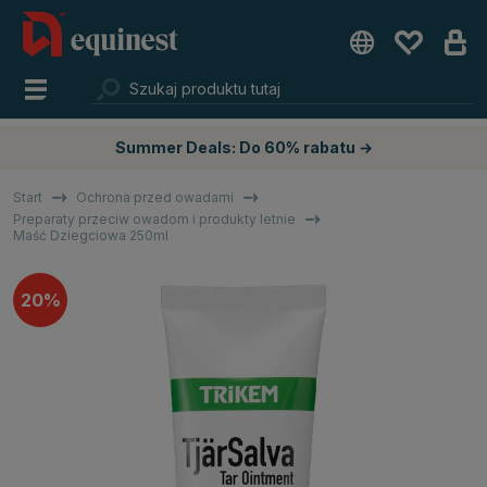
Summer Deals: Do 60% rabatu →
Start
Ochrona przed owadami
Preparaty przeciw owadom i produkty letnie
Maść Dziegciowa 250ml
20