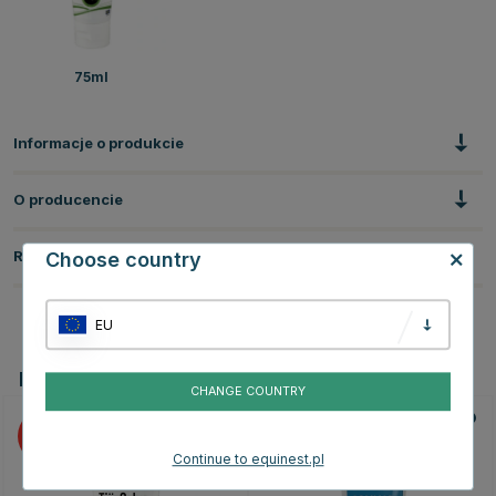
75ml
Informacje o produkcie
O producencie
Recenzje
Choose country
EU
Powiązane produkty
CHANGE COUNTRY
20
10
Continue to equinest.pl