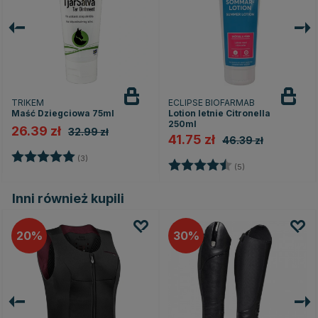
TRIKEM
ECLIPSE BIOFARMAB
Maść Dziegciowa 75ml
Lotion letnie Citronella
250ml
26.39 zł
32.99 zł
41.75 zł
46.39 zł
Ocena:
5.0 na 5 gwiazdek
(3)
Ocena:
4.8 na 5 gwiazd
(5)
Inni również kupili
20
30