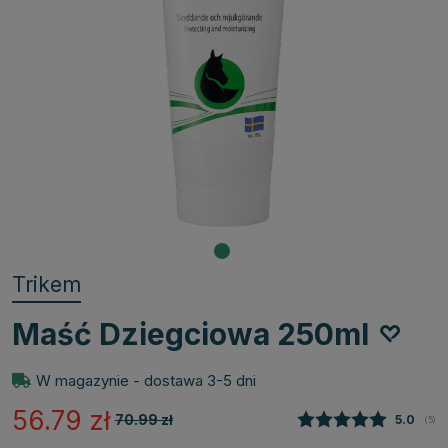
Trikem
Maść Dziegciowa 250ml
W magazynie - dostawa 3-5 dni
56.79
zł
70.99
zł
Średnia
5.0
(
głos
5
)