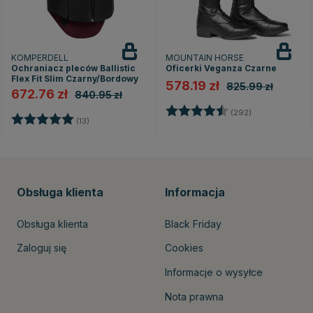
KOMPERDELL
MOUNTAIN HORSE
Ochraniacz pleców Ballistic
Oficerki Veganza Czarne
Flex Fit Slim Czarny/Bordowy
578.19 zł
825.99 zł
672.76 zł
840.95 zł
Ocena:
4.4 na 5 gwia
(292)
Ocena:
5.0 na 5 gwiazdek
(13)
Obsługa klienta
Informacja
Obsługa klienta
Black Friday
Zaloguj się
Cookies
Informacje o wysyłce
Nota prawna