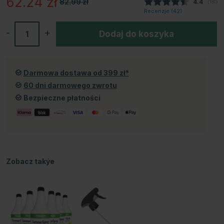
62.24
zł
82.99
zł
Średnia 
4.4
(
głosy
180
)
Recenzje (
42
)
-
+
Dodaj do koszyka
Darmowa dostawa od 399 zł*
60 dni darmowego zwrotu
Bezpieczne płatności
Zobacz takýe