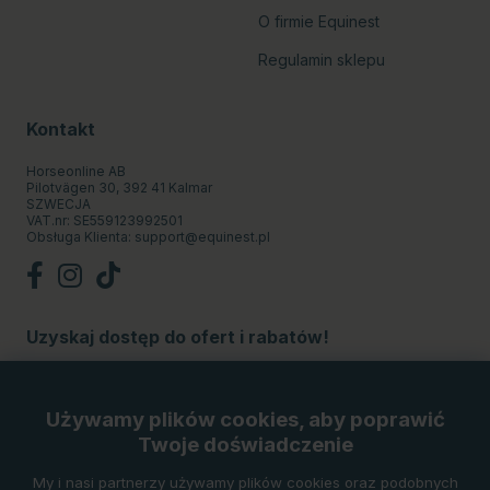
O firmie Equinest
Regulamin sklepu
Kontakt
Horseonline AB
Pilotvägen 30, 392 41 Kalmar
SZWECJA
VAT.nr: SE559123992501
Obsługa Klienta:
support@equinest.pl
Uzyskaj dostęp do ofert i rabatów!
Subskrybuj
Używamy plików cookies, aby poprawić
Twoje doświadczenie
Metody płatności
My i nasi partnerzy używamy plików cookies oraz podobnych