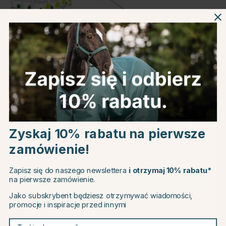
6-pak
Spray Pump
Informacje o produkcie
O producencie
Choose country
Recenzje
Zyskaj 10% rabatu na pierwsze
zamówienie!
EU
Zapisz się do naszego newslettera
i otrzymaj 10% rabatu*
Powiązane produkty
na pierwsze zamówienie.
CHANGE COUNTRY
Jako subskrybent będziesz otrzymywać wiadomości,
30
promocje i inspiracje przed innymi
Continue to equinest.pl
Twój adres e-mail