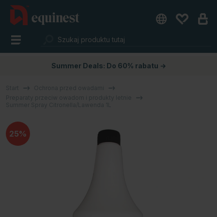
Summer Deals: Do 60% rabatu →
Start
Ochrona przed owadami
Preparaty przeciw owadom i produkty letnie
Summer Spray Citronella/Lawenda 1L
25