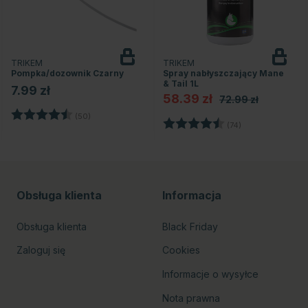
TRIKEM
TRIKEM
Pompka/dozownik Czarny
Spray nabłyszczający Mane
& Tail 1L
7.99 zł
58.39 zł
72.99 zł
Ocena:
4.7 na 5 gwiazdek
(50)
zdek
Ocena:
4.6 na 5 gwiaz
(74)
Obsługa klienta
Informacja
Obsługa klienta
Black Friday
Zaloguj się
Cookies
Informacje o wysyłce
Nota prawna