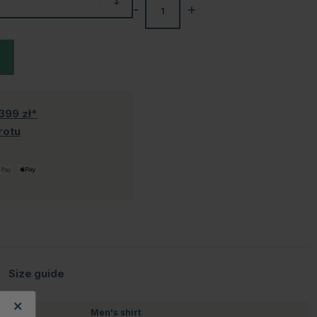
-
+
399 zł*
rotu
Size guide
Men's shirt