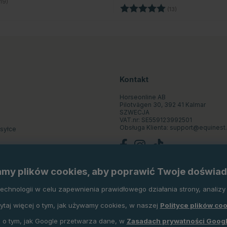
19)
Ocena:
5.0 na 5 gwiazd
(13)
Kontakt
Horseonline AB
Pilotvägen 30, 392 41 Kalmar
SZWECJA
VAT.nr: SE559123992501
Obsługa Klienta:
support@equinest.
ysyłce
st
my plików cookies, aby poprawić Twoje doświad
pu
hnologii w celu zapewnienia prawidłowego działania strony, analizy r
ytaj więcej o tym, jak używamy cookies, w naszej
Polityce plików co
 o tym, jak Google przetwarza dane, w
Zasadach prywatności Goog