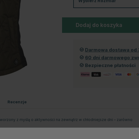
Wybierz
Rozmiar
Dodaj do koszyka
Darmowa dostawa od 
60 dni darmowego zw
Bezpieczne płatności
Recenzje
worzony z myślą o aktywności na zewnątrz w chłodniejsze dni – zarówno
swobodę ruchu bez uczucia ciężkości. Zintegrowany system grzewczy
o w obrębie tułowia. Do działania wymagany jest powerbank