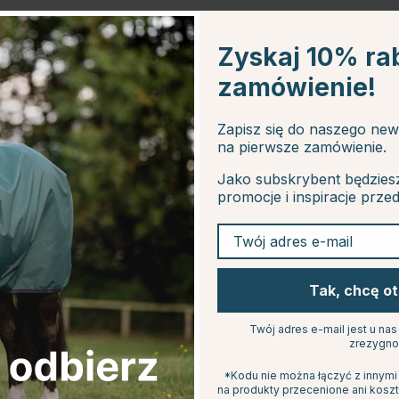
Zyskaj 10% ra
zamówienie!
Zapisz się do naszego new
na pierwsze zamówienie.
Jako subskrybent będzies
promocje i inspiracje prze
Twój adres e-mail
Tak, chcę o
Twój adres e-mail jest u na
zrezygno
*Kodu nie można łączyć z innymi
na produkty przecenione ani koszt