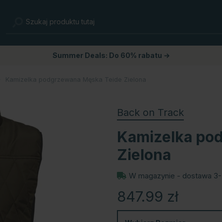
Summer Deals: Do 60% rabatu →
Kamizelka podgrzewana Męska Teide Zielona
Back on Track
Kamizelka po
Zielona
W magazynie - dostawa 3-
847.99
zł