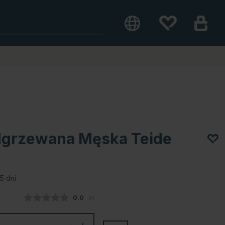
dgrzewana Męska Teide
5 dni
Średnia ocena:
0.0
(
głosy:
0
)