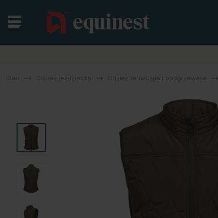
Start
Odzież jeździecka
Odzież termiczna i podgrzewana