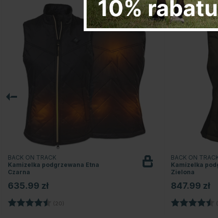
BACK ON TRACK
BACK ON TRAC
Kamizelka podgrzewana Etna
Kamizelka pod
Czarna
Zielona
635.99 zł
847.99 zł
Ocena:
4.5 na 5 gwiazdek
Ocena:
(20)
(