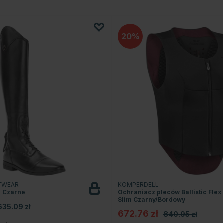
20
TWEAR
KOMPERDELL
a Czarne
Ochraniacz pleców Ballistic Flex 
Slim Czarny/Bordowy
635.09 zł
672.76 zł
840.95 zł
4.3 na 5 gwiazdek