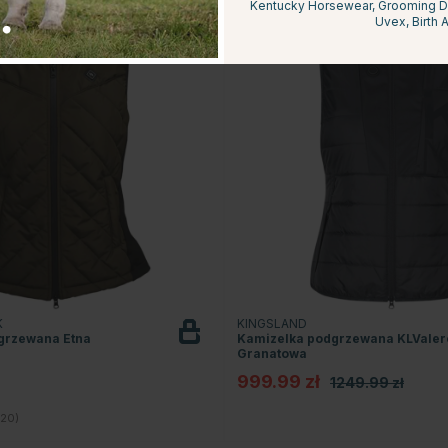
Kentucky Horsewear, Grooming Del
Uvex, Birth A
20
K
KINGSLAND
grzewana Etna
Kamizelka podgrzewana KLValer
Granatowa
999.99 zł
1249.99 zł
4.5 na 5 gwiazdek
20)