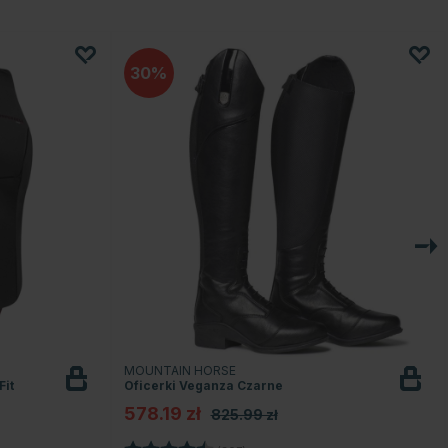
30
MOUNTAIN HORSE
Fit
Oficerki Veganza Czarne
578.19 zł
825.99 zł
Ocena:
4.4 na 5 gwiazdek