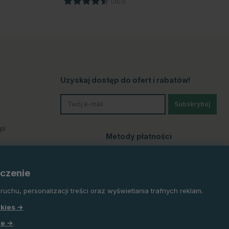
(307)
ek
Uzyskaj dostęp do ofert i rabatów!
Subskrybuj
pl
Metody płatności
czenie
uchu, personalizacji treści oraz wyświetlania trafnych reklam.
okies →
le →
.