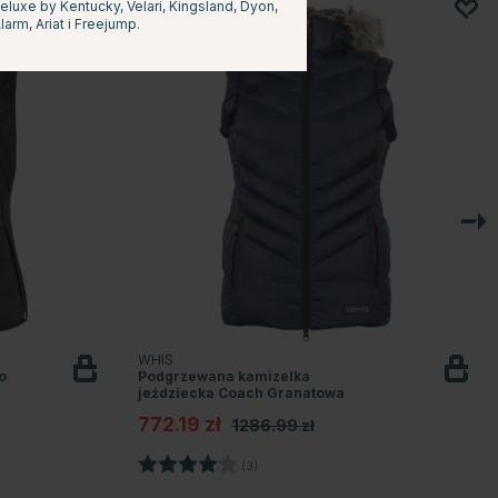
uxe by Kentucky, Velari, Kingsland, Dyon,
larm, Ariat i Freejump.
40
WHIS
o
Podgrzewana kamizelka
jeździecka Coach Granatowa
772.19 zł
1286.99 zł
Ocena:
4.0 na 5 gwiazdek
(3)