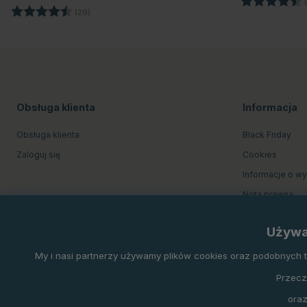
(
Ocena:
4.5 na 5 gwiazdek
(29)
Obsługa klienta
Informacja
Obsługa klienta
Black Friday
Zaloguj się
Cookies
Informacje o w
Nota prawna
O firmie Equine
Używa
Regulamin skle
My i nasi partnerzy używamy plików cookies oraz podobnych tec
Przecz
oraz