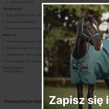
wysoki: ok. 55°C
Pielęgnacja:
Prać ręcznie w maks. 30°C (po wyjęciu powerbanku)
Suszyć na powietrzu
Nie używać suszarki, płynów zmiękczających ani nie prasować
Materiał:
Materiał zewnętrzny: 100% poliester
Panele boczne: 95% poliester, 5% elastan
Wypełnienie: 100% poliester
Podszewka: 100% polipropylen (Welltex®)
Numer artykułu:
16616501GN-L
Powiązane produkty