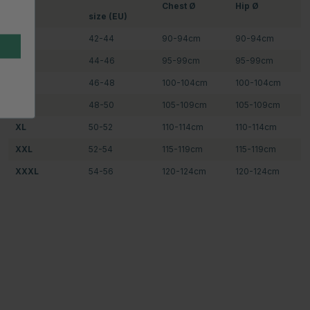
Size
Chest Ø
Hip Ø
size (EU)
XS
42-44
90-94cm
90-94cm
S
44-46
95-99cm
95-99cm
M
46-48
100-104cm
100-104cm
L
48-50
105-109cm
105-109cm
XL
50-52
110-114cm
110-114cm
XXL
52-54
115-119cm
115-119cm
XXXL
54-56
120-124cm
120-124cm