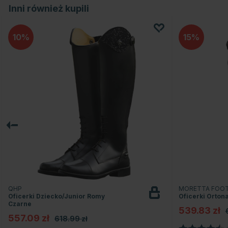
Inni również kupili
10
15
QHP
MORETTA FOO
Oficerki Dziecko/Junior Romy
Oficerki Orton
Czarne
539.83 zł
557.09 zł
618.99 zł
Ocena: