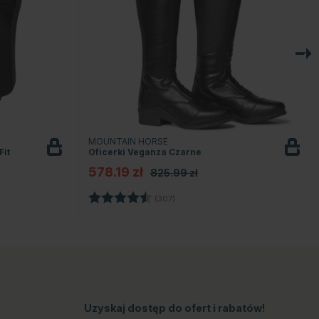
MOUNTAIN HORSE
Fit
Oficerki Veganza Czarne
578.19 zł
825.99 zł
Ocena:
4.4 na 5 gwiazdek
(307)
ek
Uzyskaj dostęp do ofert i rabatów!