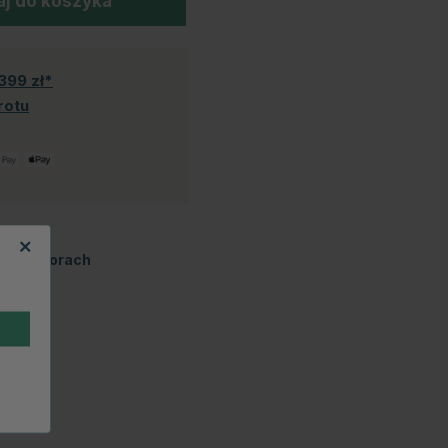
j do koszyka
399 zł*
rotu
tych kolorach