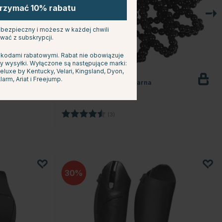
trzymać 10% rabatu
s bezpieczny i możesz w każdej chwili
wać z subskrypcji.
 kodami rabatowymi. Rabat nie obowiązuje
y wysyłki. Wyłączone są następujące marki:
uxe by Kentucky, Velari, Kingsland, Dyon,
QHP
larm, Ariat i Freejump.
Siatka na włosy Pearl Czarna
25.99 zł
Ocena:
4.7 na 5 gwiazdek
(3)
30