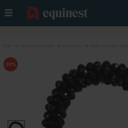
Start
Odzież jeździecka
Akcesoria
Siatki na włosy i gum
20