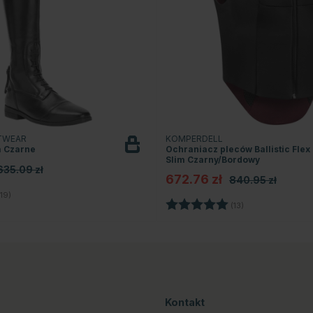
TWEAR
KOMPERDELL
a Czarne
Ochraniacz pleców Ballistic Flex 
Slim Czarny/Bordowy
635.09 zł
672.76 zł
840.95 zł
4.3 na 5 gwiazdek
19)
Ocena:
5.0 na 5 gwiazd
(13)
Kontakt