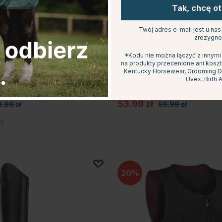
Tak, chcę o
Twój adres e-mail jest u na
zrezygno
*Kodu nie można łączyć z innymi
na produkty przecenione ani koszt
Kentucky Horsewear, Grooming Del
QHP
Uvex, Birth A
ów Gloss
Gumka do włosów Gloss
ła
Rhinestone Biało/Czarna
53.99 zł
.99 zł
59.99 zł
5.0 na 5 gwiazdek
1)
20