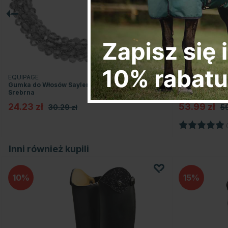
EQUIPAGE
QHP
Gumka do Włosów Saylene Crystals
Gumka do włos
Srebrna
Rhinestone Bia
24.23 zł
53.99 zł
30.29 zł
59
Ocena:
(
Inni również kupili
10
15