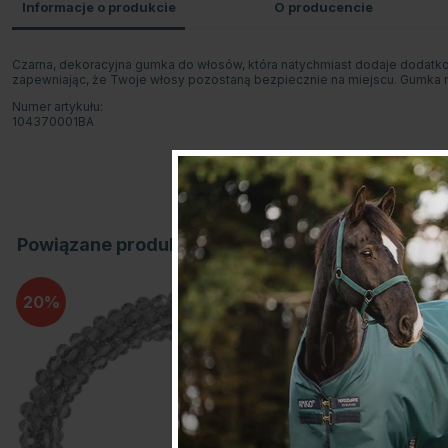
Informacje o produkcie
O producencie
Czarna, dekoracyjna gumka do włosów, która natychmiast dodaje dodat
zapewniając, że Twoje włosy pozostaną bezpiecznie na miejscu. Gumka m
Numer artykułu:
104370001BA
Powiązane produkty
20
10