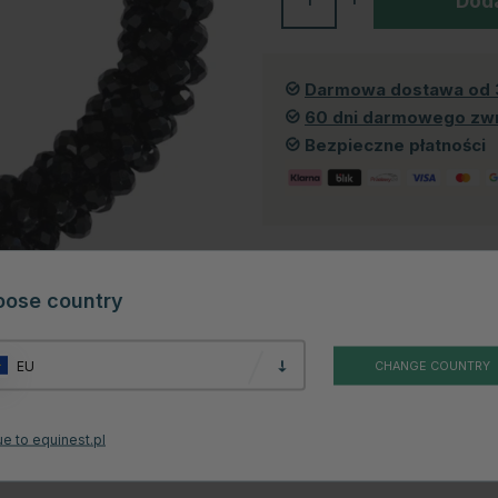
Doda
Darmowa dostawa od 
60 dni darmowego zw
Bezpieczne płatności
Produkt dostępny również w 
oose country
EU
CHANGE COUNTRY
e to equinest.pl