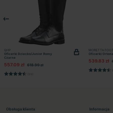
QHP
MORETTA FOO
Oficerki Dziecko/Junior Romy
Oficerki Orton
Czarne
539.83 zł
557.09 zł
618.99 zł
Ocena:
(
Ocena:
4.5 na 5 gwiazdek
(29)
Obsługa klienta
Informacja