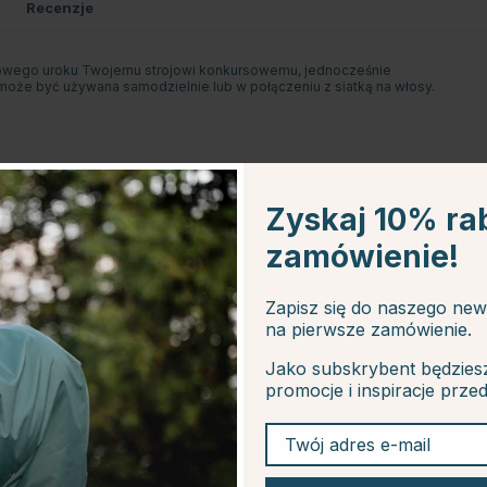
Recenzje
kowego uroku Twojemu strojowi konkursowemu, jednocześnie
oże być używana samodzielnie lub w połączeniu z siatką na włosy.
Zyskaj 10% ra
zamówienie!
Zapisz się do naszego new
10
na pierwsze zamówienie.
Jako subskrybent będzies
promocje i inspiracje prze
Twój adres e-mail