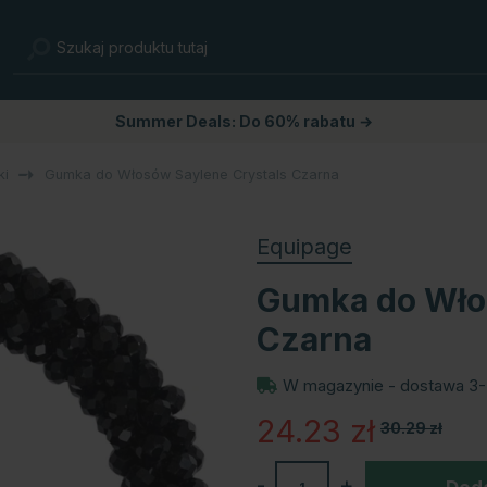
Summer Deals: Do 60% rabatu →
ki
Gumka do Włosów Saylene Crystals Czarna
Equipage
Gumka do Wło
Czarna
W magazynie - dostawa 3-
24.23
zł
30.29
zł
-
+