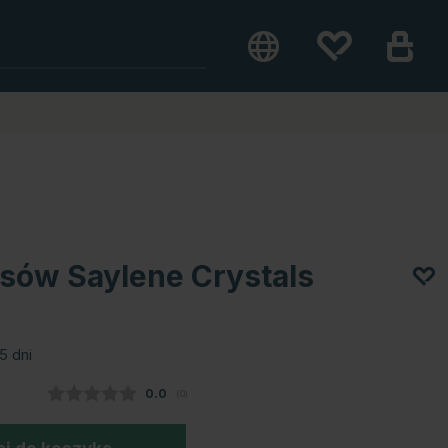
sów Saylene Crystals
5 dni
Średnia ocena:
0.0
(
głosy:
0
)