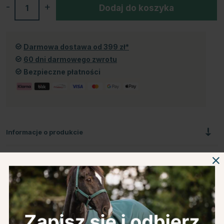
-
+
Dodaj do koszyka
Darmowa dostawa od 399 zł*
60 dni darmowego zwrotu
Bezpieczne płatności
Informacje o produkcie
O producencie
Recenzje