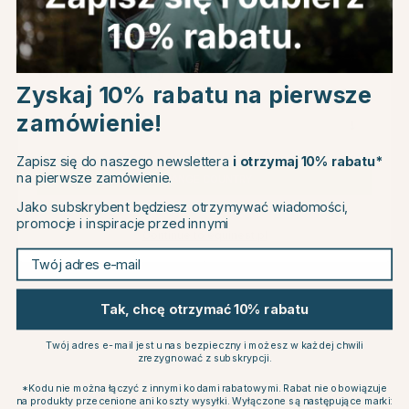
Powiązane produkty
Choose country
50
50
Zyskaj 10% rabatu na pierwsze
zamówienie!
EU
Zapisz się do naszego newslettera
i otrzymaj 10% rabatu*
na pierwsze zamówienie.
CHANGE COUNTRY
Jako subskrybent będziesz otrzymywać wiadomości,
promocje i inspiracje przed innymi
Continue to equinest.pl
Twój adres e-mail
MOUNTAIN HORSE
MOUNTAIN HORSE
Czapka Sparkle Granatowa
Czapka Lind Granatowa
53.49 zł
51.50 zł
106.99 zł
102.99 zł
Tak, chcę otrzymać 10% rabatu
ek
Ocena:
4.1 na 5 gwiazdek
Ocena:
1.0 na 5 gwiazde
(7)
(1)
Twój adres e-mail jest u nas bezpieczny i możesz w każdej chwili
zrezygnować z subskrypcji.
Inni również kupili
*Kodu nie można łączyć z innymi kodami rabatowymi. Rabat nie obowiązuje
na produkty przecenione ani koszty wysyłki. Wyłączone są następujące marki: