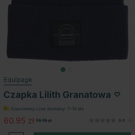
Equipage
Czapka Lilith Granatowa
Szacowany czas dostawy: 7–14 dni
60.95
zł
76.19
zł
Średnia
0.0
(
głos
0
)