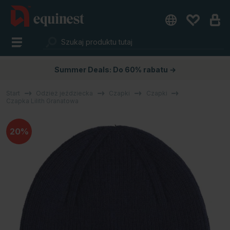
Summer Deals: Do 60% rabatu →
Start
Odzież jeździecka
Czapki
Czapki
Czapka Lilith Granatowa
20