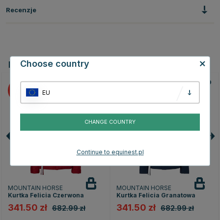
Recenzje
Choose country
Powiązane produkty
50
50
EU
CHANGE COUNTRY
Continue to equinest.pl
MOUNTAIN HORSE
MOUNTAIN HORSE
Kurtka Felicia Czerwona
Kurtka Felicia Granatowa
341.50 zł
341.50 zł
682.99 zł
682.99 zł