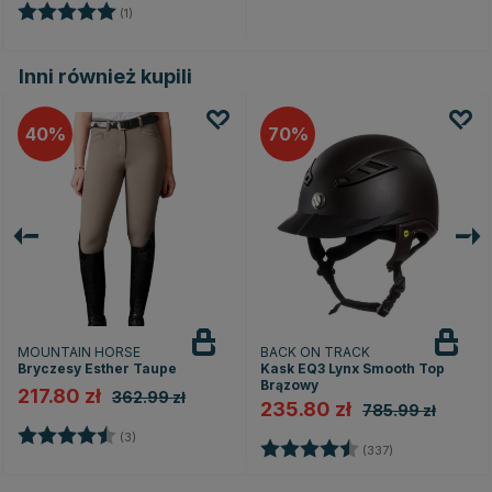
Ocena:
5.0 na 5 gwiazdek
(1)
Inni również kupili
40
70
MOUNTAIN HORSE
BACK ON TRACK
Bryczesy Esther Taupe
Kask EQ3 Lynx Smooth Top
Brązowy
217.80 zł
362.99 zł
235.80 zł
785.99 zł
Ocena:
4.7 na 5 gwiazdek
(3)
Ocena:
4.7 na 5 gwia
(337)