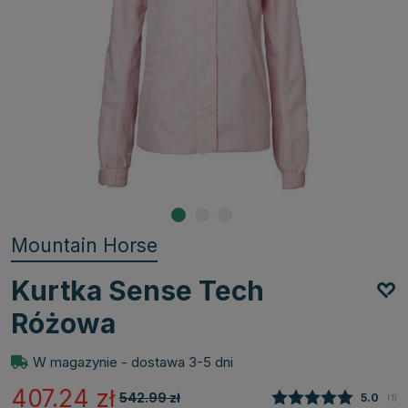
Mountain Horse
Kurtka Sense Tech
Różowa
W magazynie - dostawa 3-5 dni
407.24
zł
542.99
zł
Średnia
5.0
(
gło
1
)