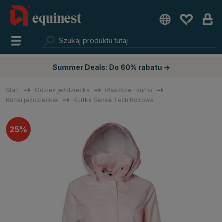
Summer Deals: Do 60% rabatu →
Start
Odzież jeździecka
Płaszcze i kurtki
Kurtki jeździeckie
Kurtka Sense Tech Różowa
25%