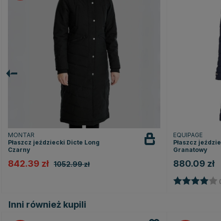
MONTAR
EQUIPAGE
Płaszcz jeździecki Dicte Long
Płaszcz jeździ
Czarny
Granatowy
842.39 zł
880.09 zł
1052.99 zł
Ocena:
(
Inni również kupili