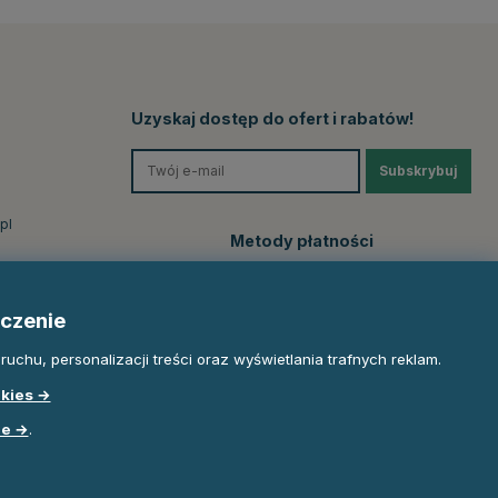
Uzyskaj dostęp do ofert i rabatów!
Subskrybuj
pl
Metody płatności
czenie
uchu, personalizacji treści oraz wyświetlania trafnych reklam.
okies →
le →
.