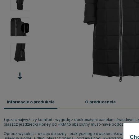
Informacje o produkcie
O producencie
Łącząc najwyższy komfort i wygodę z doskonałymi panelami świetlnymi, 
płaszcz jeździecki Honey od HKM to absolutny must-have podczas długic
Oprócz wysokich rozcięć do jazdy i praktycznego dwukierunkowego zam
Ch
usiąść w siodle, a długi płaszcz opada i ogrzewa nogi, kwadratowe piko