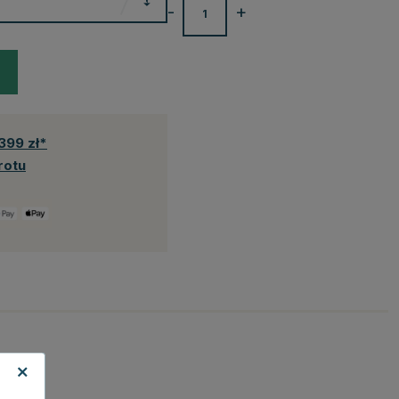
-
+
399 zł*
rotu