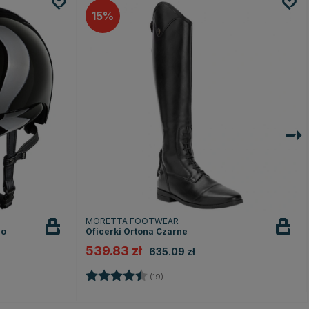
15
MORETTA FOOTWEAR
lo
Oficerki Ortona Czarne
539.83 zł
635.09 zł
Ocena:
4.3 na 5 gwiazdek
(19)
ek