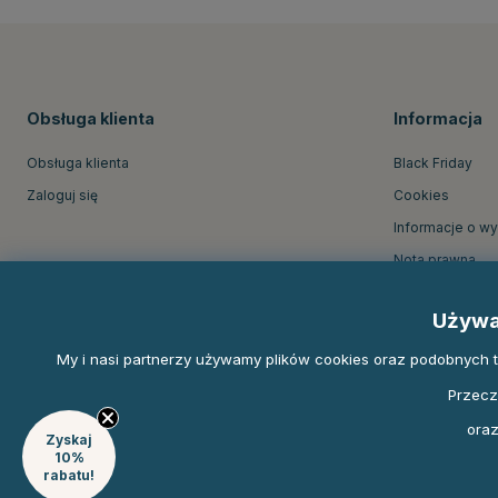
Obsługa klienta
Informacja
Obsługa klienta
Black Friday
Zaloguj się
Cookies
Informacje o w
Nota prawna
O firmie Equine
Używa
Regulamin skle
My i nasi partnerzy używamy plików cookies oraz podobnych tec
Przecz
oraz
Zyskaj
10%
rabatu!