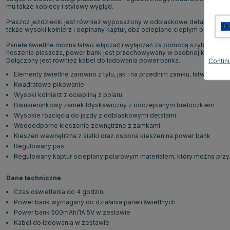
mu także kobiecy i stylowy wygląd.
Płaszcz jeździecki jest również wyposażony w odblaskowe detale, wodo
także wysoki kołnierz i odpinany kaptur, oba ocieplone ciepłym polarem.
Panele świetlne można łatwo włączać i wyłączać za pomocą szybkiego na
noszenia płaszcza, power bank jest przechowywany w osobnej kieszeni - 
Dołączony jest również kabel do ładowania power banka.
Continu
Elementy świetlne zarówno z tyłu, jak i na przednim zamku, łatwo włąc
Kwadratowe pikowanie
Wysoki kołnierz z ociepliną z polaru
Dwukierunkowy zamek błyskawiczny z odczepianym breloczkiem
Wysokie rozcięcia do jazdy z odblaskowymi detalami
Wodoodporne kieszenie zewnętrzne z zamkami
Kieszeń wewnętrzna z siatki oraz osobna kieszeń na power bank
Regulowany pas
Regulowany kaptur ocieplany polarowym materiałem, który można przy
Dane techniczne
Czas oświetlenia do 4 godzin
Power bank wymagany do działania paneli świetlnych
Power bank 500mAh/1A 5V w zestawie
Kabel do ładowania w zestawie