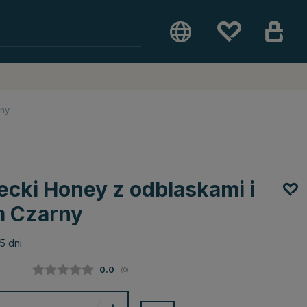
rny
ecki Honey z odblaskami i
 Czarny
5 dni
Średnia ocena:
0.0
(
głosy:
0
)