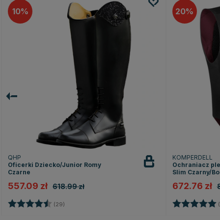
10
20
QHP
KOMPERDELL
Oficerki Dziecko/Junior Romy
Ochraniacz plec
Czarne
Slim Czarny/B
557.09 zł
672.76 zł
618.99 zł
Ocena:
4.5 na 5 gwiazdek
Ocena:
(29)
(