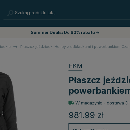
Summer Deals: Do 60% rabatu →
ieckie
Płaszcz jeździecki Honey z odblaskami i powerbankiem Cza
HKM
Płaszcz jeździ
powerbankiem
W magazynie - dostawa 3-
981.99
zł