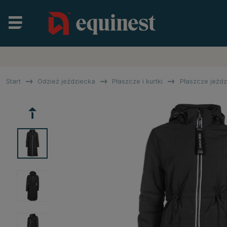
Start
Odzież jeździecka
Płaszcze i kurtki
Płaszcze jeźdz