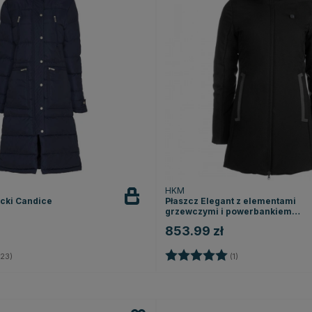
HKM
ecki Candice
Płaszcz Elegant z elementami
grzewczymi i powerbankiem
Czarny
853.99 zł
4.0 na 5 gwiazdek
Ocena:
5.0 na 5 gwiazde
23)
(1)