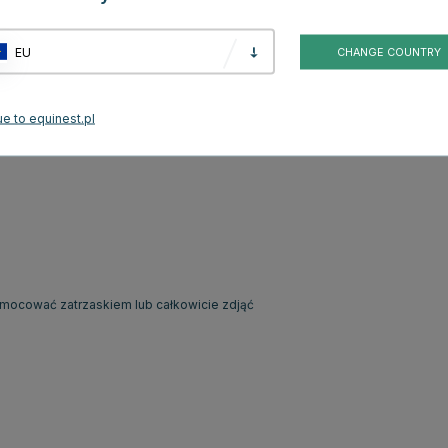
odporne kieszenie zewnętrzne oraz praktyczną kieszeń wewnętrzną, a
EU
CHANGE COUNTRY
ciśnięcia przycisku, a zasilane są dołączonym power bankiem. Podczas
gdzie znajduje się również kabel łączący z panelami świetlnymi.
e to equinest.pl
zane i wyłączane za pomocą szybkiego naciśnięcia przycisku
mocować zatrzaskiem lub całkowicie zdjąć