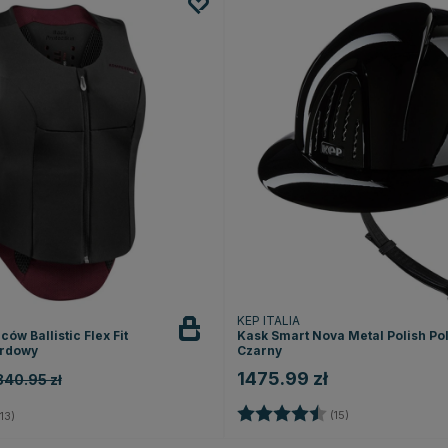
KEP ITALIA
ów Ballistic Flex Fit
Kask Smart Nova Metal Polish Po
ordowy
Czarny
1475.99 zł
840.95 zł
Ocena:
4.5 na 5 gwiazd
5.0 na 5 gwiazdek
(15)
13)