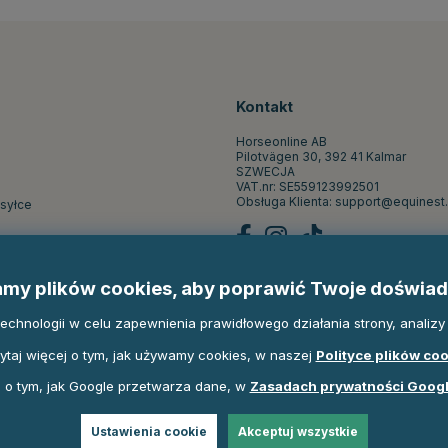
Kontakt
Horseonline AB
Pilotvägen 30, 392 41 Kalmar
SZWECJA
VAT.nr: SE559123992501
Obsługa Klienta:
support@equinest.
ysyłce
st
my plików cookies, aby poprawić Twoje doświad
pu
hnologii w celu zapewnienia prawidłowego działania strony, analizy r
ytaj więcej o tym, jak używamy cookies, w naszej
Polityce plików co
 o tym, jak Google przetwarza dane, w
Zasadach prywatności Goog
Ustawienia cookie
Akceptuj wszystkie