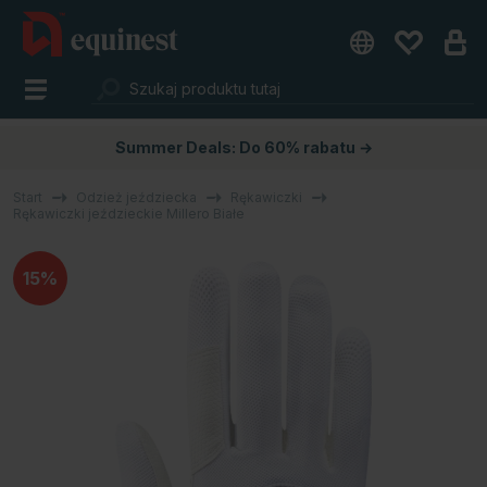
Summer Deals: Do 60% rabatu →
Start
Odzież jeździecka
Rękawiczki
Rękawiczki jeździeckie Millero Białe
15%