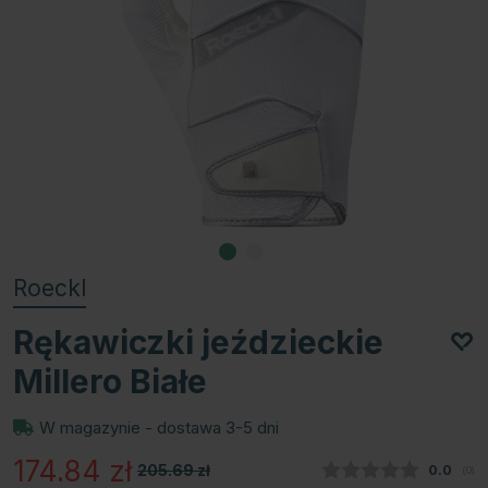
Roeckl
Rękawiczki jeździeckie
Millero Białe
W magazynie - dostawa 3-5 dni
174.84
zł
205.69
zł
Średnia
0.0
(
głos
0
)