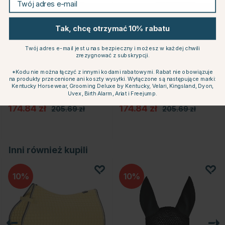
Tak, chcę otrzymać 10% rabatu
Twój adres e-mail jest u nas bezpieczny i możesz w każdej chwili
zrezygnować z subskrypcji.
*Kodu nie można łączyć z innymi kodami rabatowymi. Rabat nie obowiązuje
na produkty przecenione ani koszty wysyłki. Wyłączone są następujące marki:
ROECKL
ROECKL
Kentucky Horsewear, Grooming Deluxe by Kentucky, Velari, Kingsland, Dyon,
Rękawiczki jeździeckie
Rękawiczki jeździeckie
Uvex, Birth Alarm, Ariat i Freejump.
Millero Czarne
Millero Brązowe
174.84 zł
174.84 zł
205.69 zł
205.69 zł
Inni również kupili
10
10