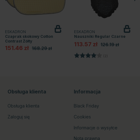
ESKADRON
ESKADRON
Czaprak skokowy Cotton
Nauszniki Regular Czarne
Contrast Żółty
113.57 zł
126.19 zł
151.46 zł
168.29 zł
Ocena:
4.0 na 5 gwiazd
(2)
Obsługa klienta
Informacja
Obsługa klienta
Black Friday
Zaloguj się
Cookies
Informacje o wysyłce
Nota prawna