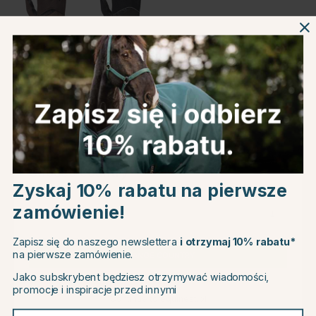
Brązowy
Czarny
Informacje o produkcie
O producencie
Choose country
Recenzje
Zyskaj 10% rabatu na pierwsze
zamówienie!
EU
Zapisz się do naszego newslettera
i otrzymaj 10% rabatu*
Powiązane produkty
na pierwsze zamówienie.
CHANGE COUNTRY
Jako subskrybent będziesz otrzymywać wiadomości,
promocje i inspiracje przed innymi
15
15
Continue to equinest.pl
Twój adres e-mail