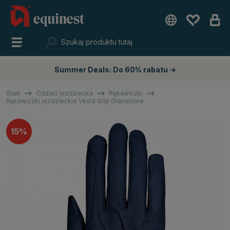
Summer Deals: Do 60% rabatu →
Start
Odzież jeździecka
Rękawiczki
Rękawiczki jeździeckie Vesta Grip Granatowe
15%