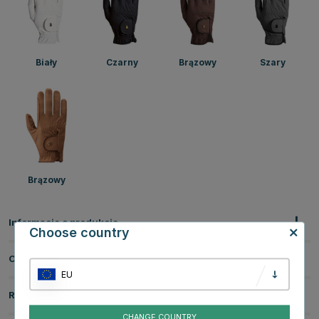
Biały
Czarny
Brązowy
Szary
Brązowy
Informacje o produkcie
Choose country
O producencie
EU
Recenzje
CHANGE COUNTRY