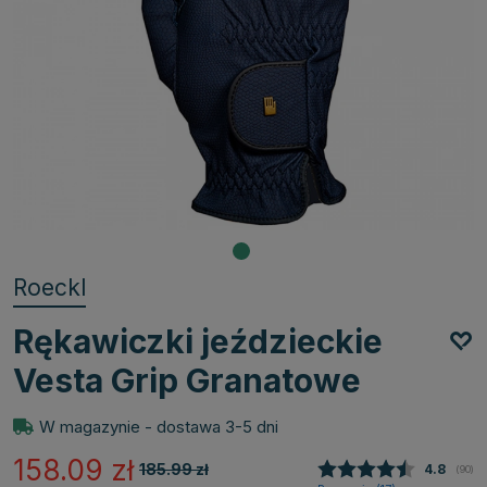
Roeckl
Rękawiczki jeździeckie
Vesta Grip Granatowe
W magazynie - dostawa 3-5 dni
158.09
zł
185.99
zł
Średnia 
4.8
(
głosy
90
)