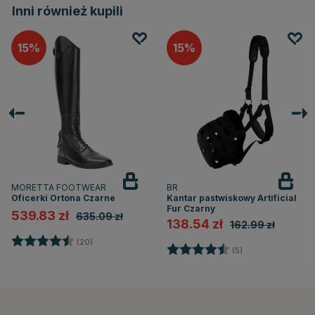
Inni również kupili
15
15
MORETTA FOOTWEAR
BR
Oficerki Ortona Czarne
Kantar pastwiskowy Artificial
Fur Czarny
539.83 zł
635.09 zł
138.54 zł
162.99 zł
Ocena:
4.3 na 5 gwiazdek
(20)
Ocena:
4.6 na 5 gwiazd
(5)