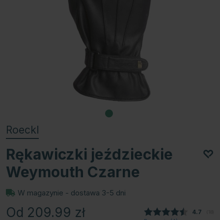
Roeckl
Rękawiczki jeździeckie
Weymouth Czarne
W magazynie - dostawa 3-5 dni
Od 209.99
zł
Średnia
4.7
(
głos
18
)