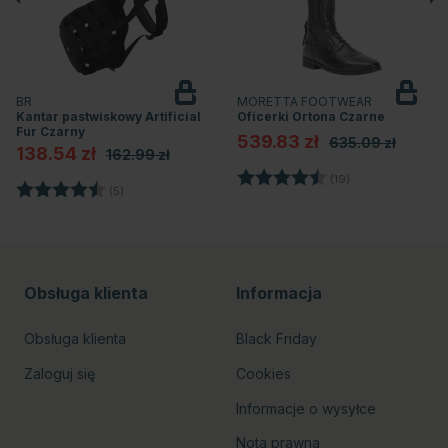
BR
MORETTA FOOTWEAR
Kantar pastwiskowy Artificial
Oficerki Ortona Czarne
Fur Czarny
539.83 zł
635.09 zł
138.54 zł
162.99 zł
Ocena:
4.3 na 5 gwiazd
(19)
dek
Ocena:
4.6 na 5 gwiazdek
(5)
Obsługa klienta
Informacja
Obsługa klienta
Black Friday
Zaloguj się
Cookies
Informacje o wysyłce
Nota prawna