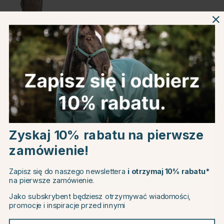
Brązowy
Informacje o produkcie
O producencie
Choose country
Recenzje
Zyskaj 10% rabatu na pierwsze
zamówienie!
EU
Zapisz się do naszego newslettera
i otrzymaj 10% rabatu*
Powiązane produkty
na pierwsze zamówienie.
CHANGE COUNTRY
Jako subskrybent będziesz otrzymywać wiadomości,
promocje i inspiracje przed innymi
15
Continue to equinest.pl
Twój adres e-mail