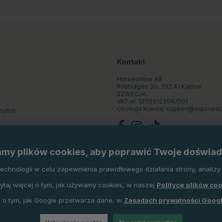
Kontakt
Horseonline AB
Pilotvägen 30, 392 41 Kalmar
SZWECJA
VAT.nr: SE559123992501
Obsługa Klienta:
support@equinest.
ysyłce
st
my plików cookies, aby poprawić Twoje doświad
pu
hnologii w celu zapewnienia prawidłowego działania strony, analizy r
ytaj więcej o tym, jak używamy cookies, w naszej
Polityce plików co
 o tym, jak Google przetwarza dane, w
Zasadach prywatności Goog