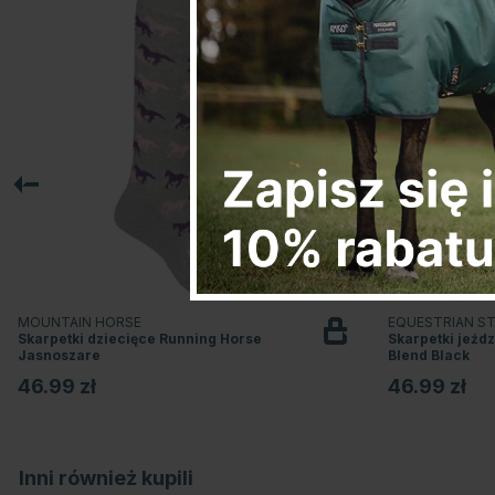
MOUNTAIN HORSE
EQUESTRIAN 
Skarpetki dziecięce Running Horse
Skarpetki jeźd
Jasnoszare
Blend Black
46.99 zł
46.99 zł
Inni również kupili