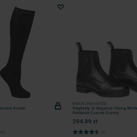
MOUNTAIN HORSE
zieckie Grado
Sztyblety Jr Veganza Young Wint
Paddock Czarne Czarny
294.99 zł
4.3 na 5 gwiazdek
Ocena:
4.6 na 5 gwiazd
18)
(5)