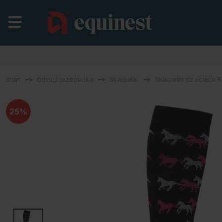
Start
Odzież jeździecka
Skarpetki
Skarpetki dziecięce 
25%