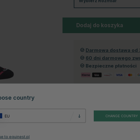
Wybierz
Rozmiar
Dodaj do koszyka
Darmowa dostawa od 
60 dni darmowego zw
Bezpieczne płatności
oose country
Produkt dostępny również w 
EU
CHANGE COUNTRY
e to equinest.pl