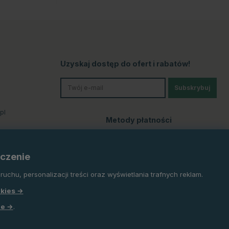
Uzyskaj dostęp do ofert i rabatów!
Subskrybuj
pl
Metody płatności
czenie
uchu, personalizacji treści oraz wyświetlania trafnych reklam.
okies →
le →
.