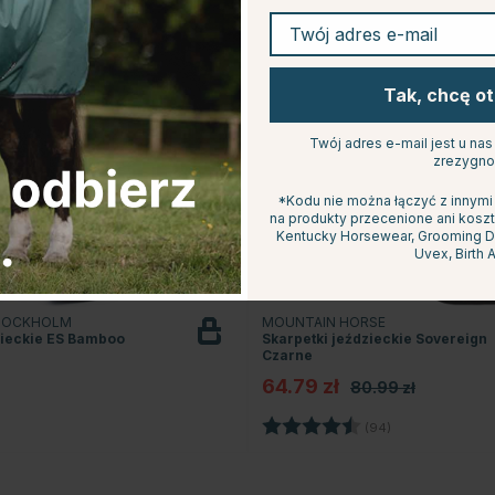
Twój adres e-mail
Tak, chcę o
Twój adres e-mail jest u na
zrezygno
*Kodu nie można łączyć z innymi
na produkty przecenione ani koszt
Kentucky Horsewear, Grooming Del
Uvex, Birth A
STOCKHOLM
MOUNTAIN HORSE
zieckie ES Bamboo
Skarpetki jeździeckie Sovereign
Czarne
64.79 zł
80.99 zł
Ocena:
4.4 na 5 gwiaz
(94)