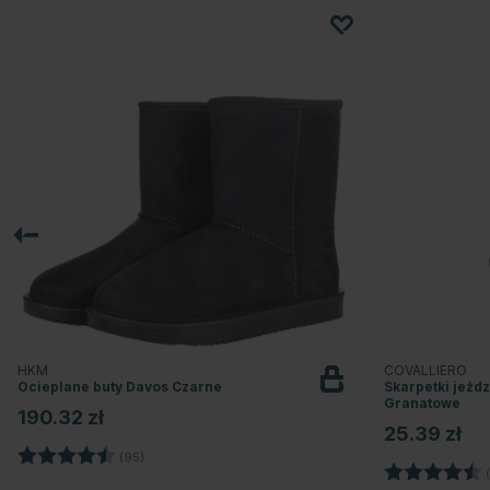
HKM
COVALLIERO
Ocieplane buty Davos Czarne
Skarpetki jeźd
Granatowe
190.32 zł
25.39 zł
Ocena:
4.6 na 5 gwiazdek
(95)
Ocena:
(