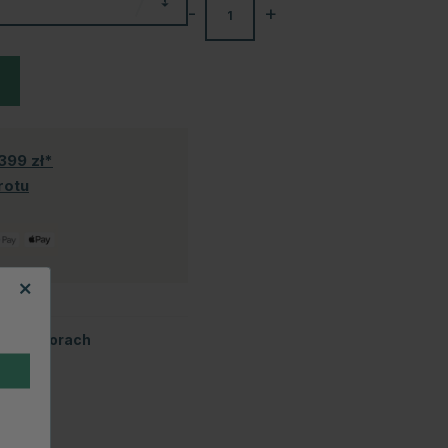
-
+
399 zł*
rotu
tych kolorach