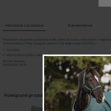
Informacje o produkcie
O producencie
Granatowe skarpetki jeździeckie dla dzieci do kolan, wykonane z miękkiej
wzmocnienia z froty w pięcie i palcach dla większego komfortu.
Do kolan
Wzmocniona pięta i palce z froty
Numer artykułu:
06096MA-3539
Powiązane produkty