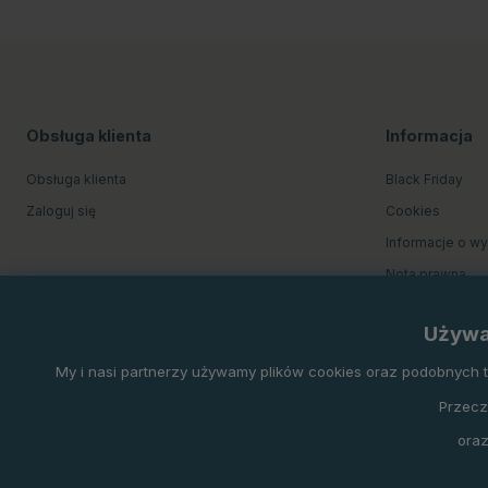
Obsługa klienta
Informacja
Obsługa klienta
Black Friday
Zaloguj się
Cookies
Informacje o w
Nota prawna
O firmie Equine
Używa
Regulamin skle
My i nasi partnerzy używamy plików cookies oraz podobnych tec
Przecz
oraz