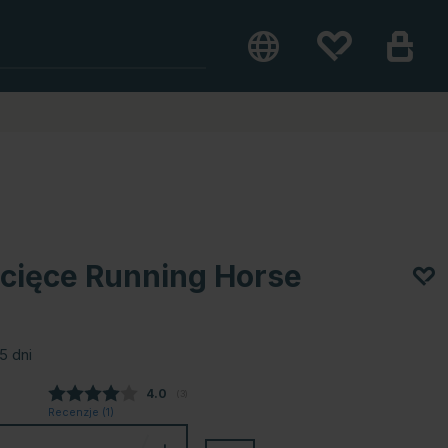
ecięce Running Horse
5 dni
Średnia ocena:
4.0
(
głosy:
3
)
Recenzje (
1
)