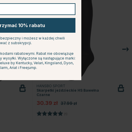
trzymać 10% rabatu
s bezpieczny i możesz w każdej chwili
wać z subskrypcji.
 kodami rabatowymi. Rabat nie obowiązuje
y wysyłki. Wyłączone są następujące marki:
uxe by Kentucky, Velari, Kingsland, Dyon,
larm, Ariat i Freejump.
HANSBO SPORT
Skarpetki jeździeckie HS Bawełna
Czarne
30.39 zł
37.99 zł
dek
Ocena:
5.0 na 5 gwiazdek
(1)