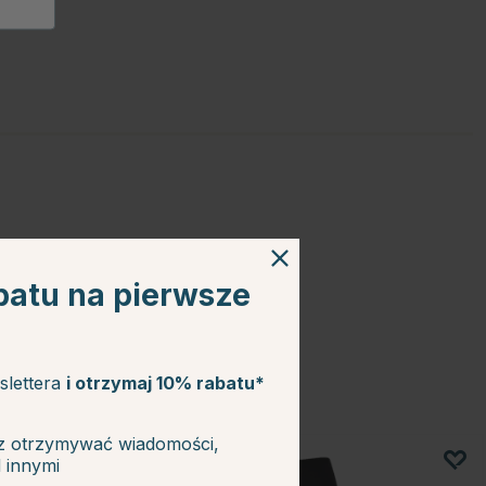
batu na pierwsze
slettera
i otrzymaj 10% rabatu*
z otrzymywać wiadomości,
d innymi
20