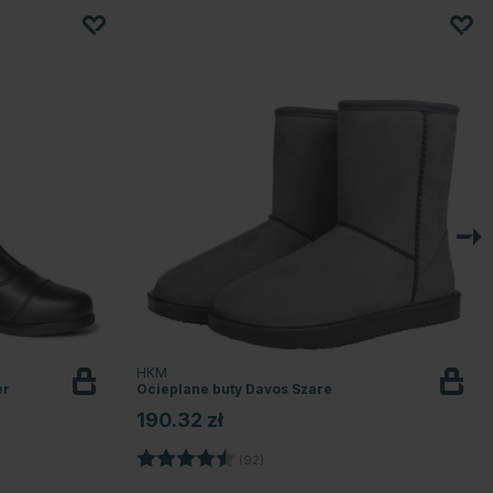
HKM
er
Ocieplane buty Davos Szare
190.32 zł
Ocena:
4.6 na 5 gwiazdek
(92)
ek