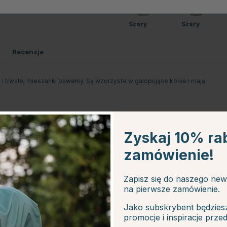
Szary
Szary
Recenzje
 i trwałej mieszanki bawełny. Są wzorzyste w galopujące konie i mają
Zyskaj 10% ra
zamówienie!
Zapisz się do naszego new
na pierwsze zamówienie.
Jako subskrybent będzies
promocje i inspiracje prze
20