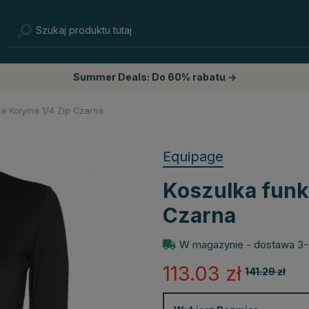
Summer Deals: Do 60% rabatu →
na Kolyma 1/4 Zip Czarna
Equipage
Koszulka funk
Czarna
W magazynie - dostawa 3-
113.03
zł
141.29
zł