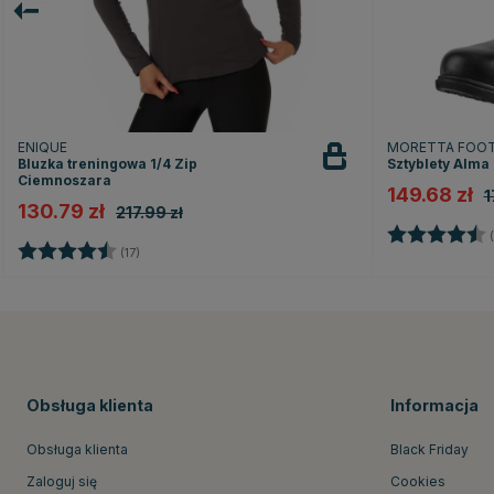
ENIQUE
MORETTA FOO
Bluzka treningowa 1/4 Zip
Sztyblety Alma
Ciemnoszara
149.68 zł
1
130.79 zł
217.99 zł
Ocena:
(
Ocena:
4.2 na 5 gwiazdek
(17)
Obsługa klienta
Informacja
Obsługa klienta
Black Friday
Zaloguj się
Cookies