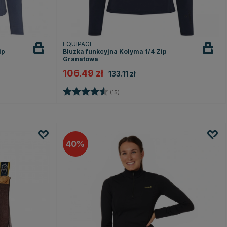
EQUIPAGE
ip
Bluzka funkcyjna Kolyma 1/4 Zip
Granatowa
106.49 zł
133.11 zł
k
Ocena:
4.7 na 5 gwiazdek
(15)
40