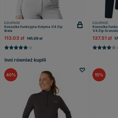
EQUIPAGE
EQUIPAGE
Koszulka funkcyjna Kolyma 1/4 Zip
Koszulka funkc
Biała
1/4 Zip Granat
113.03 zł
137.51 zł
141.29 zł
17
Ocena:
5.0 na 5 gwiazdek
Ocena:
(1)
(
Inni również kupili
40
15