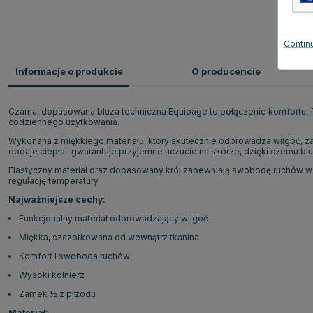
Continu
Informacje o produkcie
O producencie
Czarna, dopasowana bluza techniczna Equipage to połączenie komfortu, f
codziennego użytkowania.
Wykonana z miękkiego materiału, który skutecznie odprowadza wilgoć, 
dodaje ciepła i gwarantuje przyjemne uczucie na skórze, dzięki czemu blu
Elastyczny materiał oraz dopasowany krój zapewniają swobodę ruchów w 
regulację temperatury.
Najważniejsze cechy:
Funkcjonalny materiał odprowadzający wilgoć
Miękka, szczotkowana od wewnątrz tkanina
Komfort i swoboda ruchów
Wysoki kołnierz
Zamek ½ z przodu
Materiał: