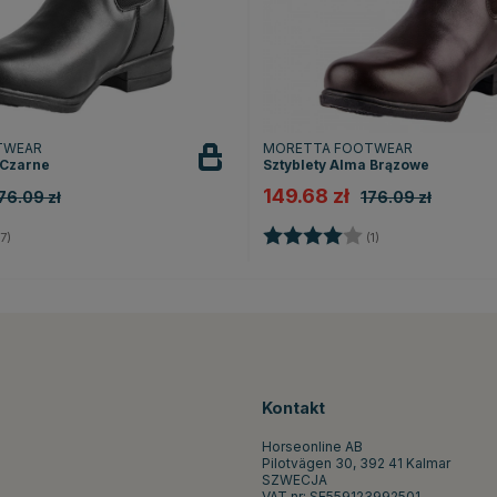
TWEAR
MORETTA FOOTWEAR
 Czarne
Sztyblety Alma Brązowe
149.68 zł
76.09 zł
176.09 zł
4.4 na 5 gwiazdek
Ocena:
4.0 na 5 gwiazde
7)
(1)
Kontakt
Horseonline AB
Pilotvägen 30, 392 41 Kalmar
SZWECJA
VAT.nr: SE559123992501