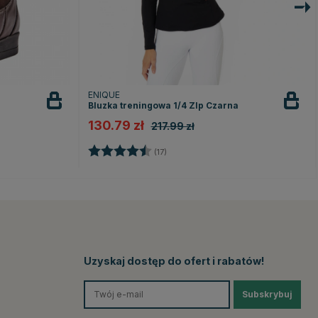
ENIQUE
Bluzka treningowa 1/4 ZIp Czarna
130.79 zł
217.99 zł
k
Ocena:
4.2 na 5 gwiazdek
(17)
Uzyskaj dostęp do ofert i rabatów!
Subskrybuj