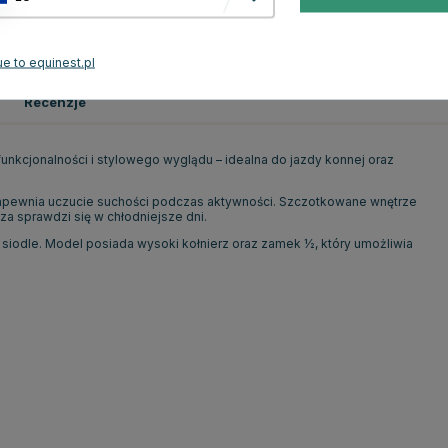
Niebieski
e to equinest.pl
Recenzje
unkcjonalności i stylowego wyglądu – idealna do jazdy konnej oraz
zapewnia uczucie suchości podczas aktywności. Szczotkowane wnętrze
za sprawdzi się w chłodniejsze dni.
siodle. Model posiada wysoki kołnierz oraz zamek ½, który umożliwia