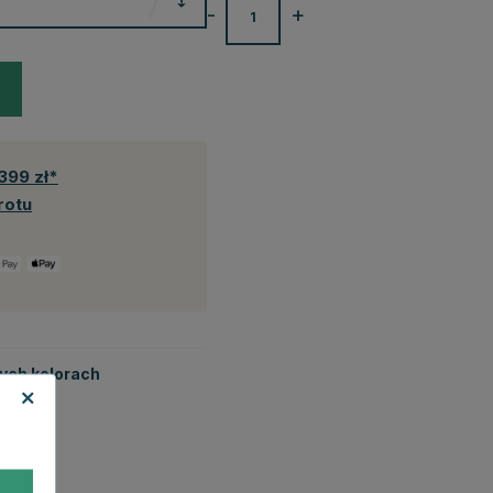
-
+
399 zł*
rotu
tych kolorach