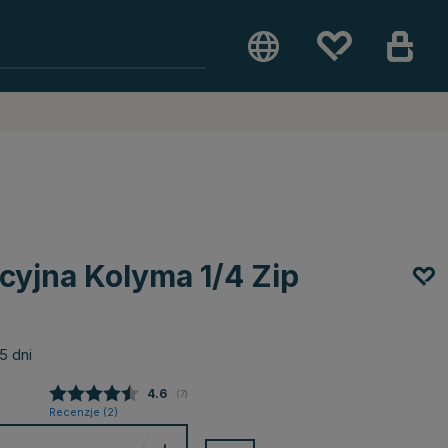
cyjna Kolyma 1/4 Zip
5 dni
Średnia ocena:
4.6
(
głosy:
7
)
Recenzje (
2
)