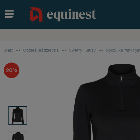
Start
Odzież jeździecka
Swetry i Bluzy
Koszulka funkcyj
20%