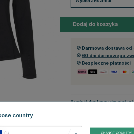
Wybierz
Rozmiar
Dodaj do koszyka
Darmowa dostawa od 
60 dni darmowego zw
Bezpieczne płatności
Produkt dostępny również w 
oose country
EU
CHANGE COUNTRY