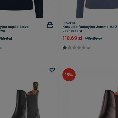
EQUIPAGE
yjna męska Steve
Koszulka funkcyjna Jemma 1/2 Z
owa
Jasnoszara
118.69 zł
1.89 zł
148.36 zł
4.0 na 5 gwiazdek
Ocena:
1.0 na 5 gwiazde
1)
(1)
15