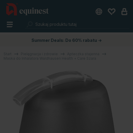
Summer Deals: Do 60% rabatu →
Start
Pielęgnacja i zdrowie
Apteczka stajenna
Maska do Inhalatora Waldhausen Health + Care Szara