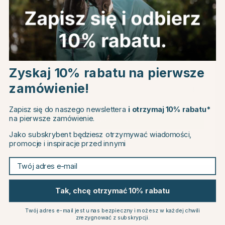
Powiązane produkty
Choose country
Zyskaj 10% rabatu na pierwsze
zamówienie!
EU
Zapisz się do naszego newslettera
i otrzymaj 10% rabatu*
na pierwsze zamówienie.
CHANGE COUNTRY
Jako subskrybent będziesz otrzymywać wiadomości,
promocje i inspiracje przed innymi
Continue to equinest.pl
Twój adres e-mail
WALDHAUSEN HEALTH
WALDHAUSEN HEALTH
+ CARE
+ CARE
Torba do przechowywania
Filtry zamienne do Inhalatora
Tak, chcę otrzymać 10% rabatu
Inhalatora Waldhausen
Waldhausen Health + Care 5
Health + Care Czarna
szt. Białe
75.99 zł
28.99 zł
Twój adres e-mail jest u nas bezpieczny i możesz w każdej chwili
zrezygnować z subskrypcji.
ek