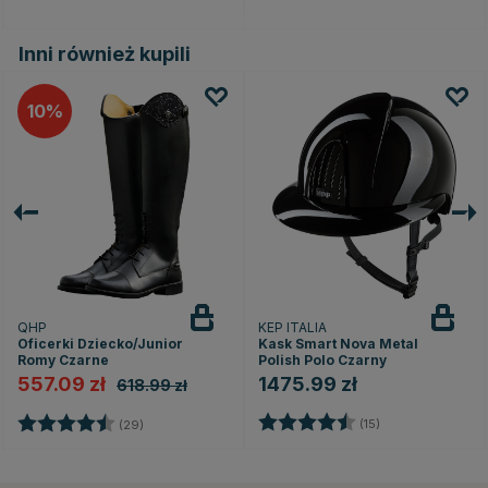
Inni również kupili
10
QHP
KEP ITALIA
Oficerki Dziecko/Junior
Kask Smart Nova Metal
Romy Czarne
Polish Polo Czarny
557.09 zł
1475.99 zł
618.99 zł
Ocena:
4.5 na 5 gwiazd
Ocena:
4.5 na 5 gwiazdek
(15)
(29)