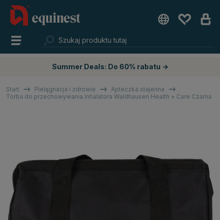
Summer Deals: Do 60% rabatu →
Start
Pielęgnacja i zdrowie
Apteczka stajenna
Torba do przechowywania Inhalatora Waldhausen Health + Care Czarna