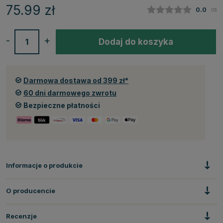
75.99
zł
Średnia
0.0
(
głos
0
)
-
+
Dodaj do koszyka
Darmowa dostawa od 399 zł*
60 dni darmowego zwrotu
Bezpieczne płatności
Informacje o produkcie
O producencie
Recenzje