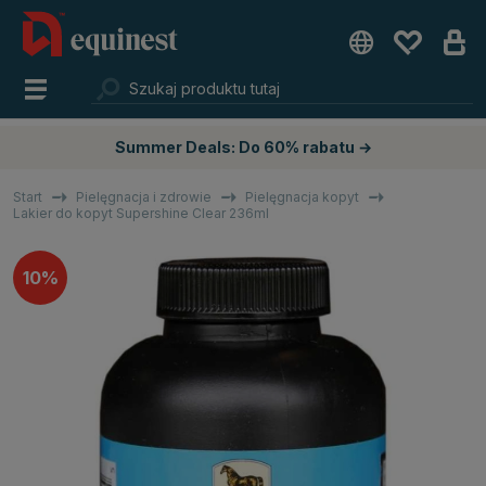
Summer Deals: Do 60% rabatu →
Start
Pielęgnacja i zdrowie
Pielęgnacja kopyt
Lakier do kopyt Supershine Clear 236ml
10