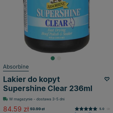
Absorbine
Lakier do kopyt
Supershine Clear 236ml
W magazynie - dostawa 3-5 dni
84.59
zł
93.99
zł
Średnia
5.0
(
głos
2
)