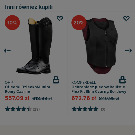
Inni również kupili
10
20
QHP
KOMPERDELL
Oficerki Dziecko/Junior
Ochraniacz pleców Ballistic
Romy Czarne
Flex Fit Slim Czarny/Bordowy
557.09 zł
672.76 zł
618.99 zł
840.95 zł
Ocena:
4.5 na 5 gwiazdek
Ocena:
5.0 na 5 gwiazd
(29)
(13)