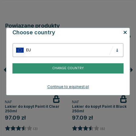
Powiązane produkty
Choose country
EU
CHANGE COUNTRY
Continue to equinest.pl
NAF
NAF
Lakier do kopyt Paint it Clear
Lakier do kopyt Paint it Black
250ml
250ml
97.09 zł
97.09 zł
Ocena:
3.3 na 5 gwiazdek
Ocena:
3.7 na 5 gwiazd
(3)
(6)