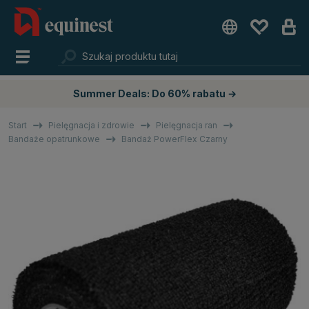
Summer Deals: Do 60% rabatu →
Start
Pielęgnacja i zdrowie
Pielęgnacja ran
Bandaże opatrunkowe
Bandaż PowerFlex Czarny