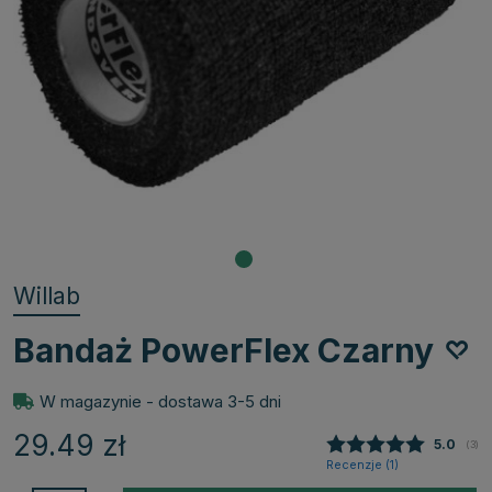
Willab
Bandaż PowerFlex Czarny
W magazynie - dostawa 3-5 dni
29.49
zł
Średnia
5.0
(
głos
3
)
Recenzje (
1
)