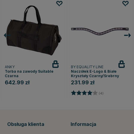
ANKY
BY EQUALITY LINE
Torba na zawody Suitable
Naczółek E-Logo & Białe
Czarna
Kryształy Czarny/Srebrny
642.99 zł
231.99 zł
Ocena:
4.0 na 5 gwiazd
(4)
Obsługa klienta
Informacja