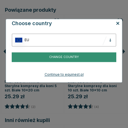
Powiązane produkty
Choose country
EU
CHANGE COUNTRY
Continue to equinest.pl
ECLIPSE BIOFARMAB
ECLIPSE BIOFARMAB
Sterylne kompresy dla koni 5
Sterylne kompresy dla koni
szt. Białe 10x20 cm
10 szt. Białe 10x10 cm
25.29 zł
25.29 zł
Ocena:
4.5 na 5 gwiazdek
Ocena:
4.8 na 5 gwiazd
(2)
(4)
Inni również kupili