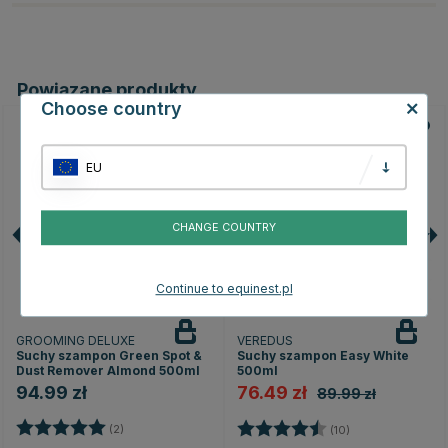
Powiązane produkty
Choose country
15
EU
CHANGE COUNTRY
Continue to equinest.pl
GROOMING DELUXE
VEREDUS
Suchy szampon Green Spot &
Suchy szampon Easy White
Dust Remover Almond 500ml
500ml
94.99 zł
76.49 zł
89.99 zł
Ocena:
5.0 na 5 gwiazdek
Ocena:
4.5 na 5 gwiazd
(2)
(10)