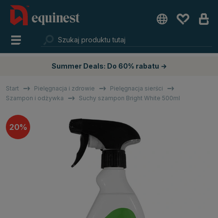
Summer Deals: Do 60% rabatu →
Start
Pielęgnacja i zdrowie
Pielęgnacja sierści
Szampon i odżywka
Suchy szampon Bright White 500ml
20