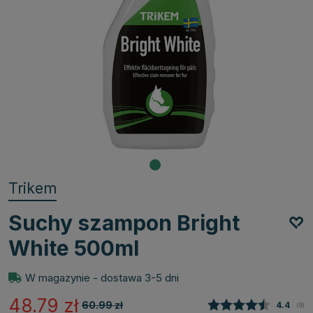
Trikem
Suchy szampon Bright
White 500ml
W magazynie - dostawa 3-5 dni
48.79
zł
60.99
zł
Średnia
4.4
(
głos
9
)