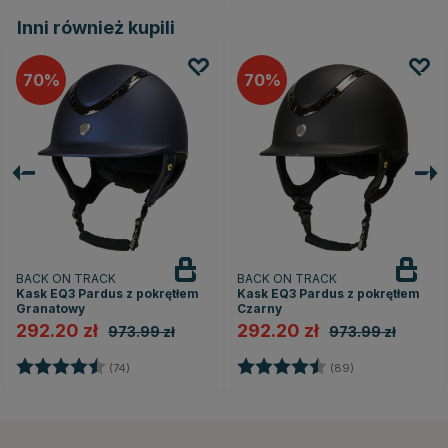
Inni również kupili
70
70
BACK ON TRACK
BACK ON TRACK
Kask EQ3 Pardus z pokrętłem
Kask EQ3 Pardus z pokrętłem
Granatowy
Czarny
292.20 zł
292.20 zł
973.99 zł
973.99 zł
zdek
Ocena:
4.1 na 5 gwiazdek
Ocena:
4.3 na 5 gwiaz
(74)
(89)