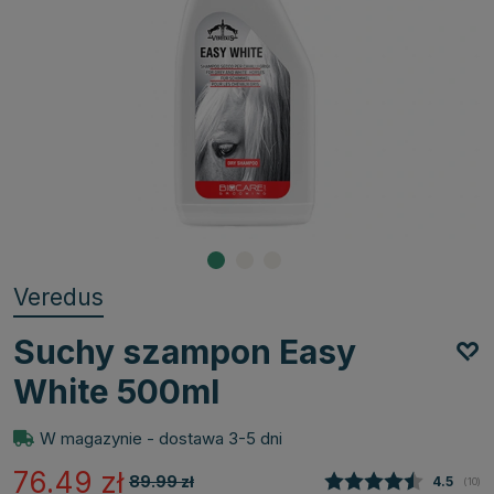
Veredus
Suchy szampon Easy
White 500ml
W magazynie - dostawa 3-5 dni
76.49
zł
89.99
zł
Średnia
4.5
(
głos
10
)