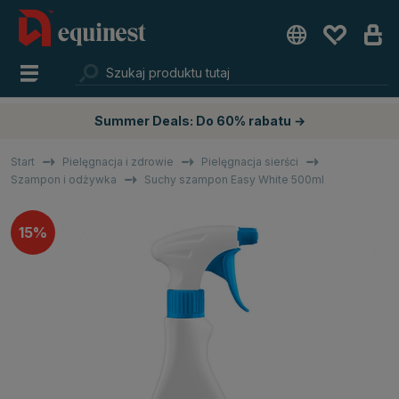
Summer Deals: Do 60% rabatu →
Start
Pielęgnacja i zdrowie
Pielęgnacja sierści
Szampon i odżywka
Suchy szampon Easy White 500ml
15