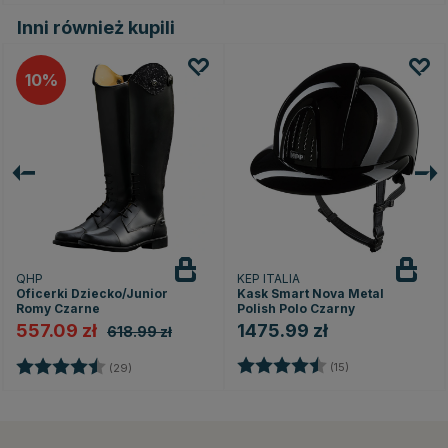
Inni również kupili
10
QHP
KEP ITALIA
Oficerki Dziecko/Junior
Kask Smart Nova Metal
Romy Czarne
Polish Polo Czarny
557.09 zł
1475.99 zł
618.99 zł
Ocena:
4.5 na 5 gwiazd
zdek
Ocena:
4.5 na 5 gwiazdek
(15)
(29)