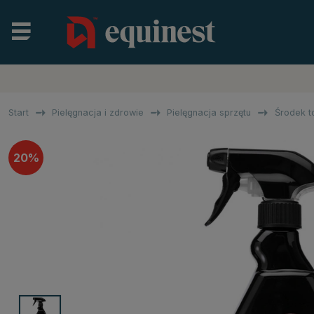
Start
Pielęgnacja i zdrowie
Pielęgnacja sprzętu
Środek t
20