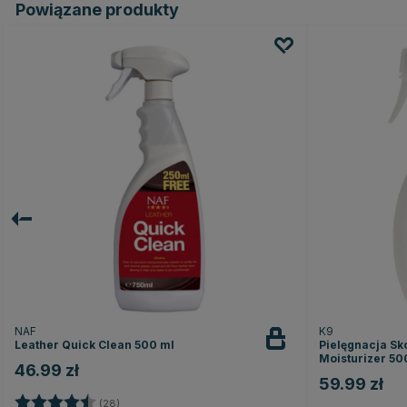
Powiązane produkty
NAF
K9
Leather Quick Clean 500 ml
Pielęgnacja Sk
Moisturizer 50
46.99 zł
59.99 zł
Ocena:
4.7 na 5 gwiazdek
(28)