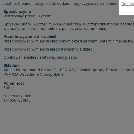
Leather Cleaner nadaje się do codziennego czyszczenia i konserwacji ka
Continu
Sposób użycia
Wstrząsnąć przed użyciem.
Spryskać skórę i wytrzeć miękką ściereczką. W przypadku mocno zabrudz
wcierać produkt do momentu rozpuszczenia zabrudzenia.
Przechowywanie & trwałość
Przechowywać w miejscu chronionym przed mrozem. Data minimalnej trwał
Przechowywać w miejscu niedostępnym dla dzieci.
Opakowanie należy sortować jako plastik.
Składniki
Aqua, Hydrogenated Castor Oil, PEG-40, Cocamidopropyl Betaine, Isoprop
PVM/MA Decadiene Crosspolymer.
Pojemność
500 ml
Numer artykułu:
174050-500ML