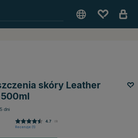
szczenia skóry Leather
 500ml
5 dni
Średnia ocena:
4.7
(
głosy:
9
)
Recenzje (
1
)