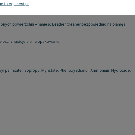
żdego rodzaju sprzętu skórzanego oraz materiałów syntetycznych.
e to equinest.pl
onych powierzchni – nanieść Leather Cleaner bezpośrednio na plamę i
ości znajduje się na opakowaniu.
yl palmitate, Isopropyl Myristate, Phenoxyethanol, Ammonium Hydroxide,