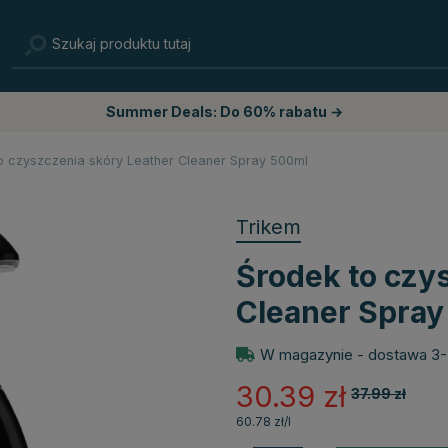
Summer Deals: Do 60% rabatu →
o czyszczenia skóry Leather Cleaner Spray 500ml
Trikem
Środek to czy
Cleaner Spray
W magazynie - dostawa 3-
30.39
zł
37.99
zł
60.78 zł/l