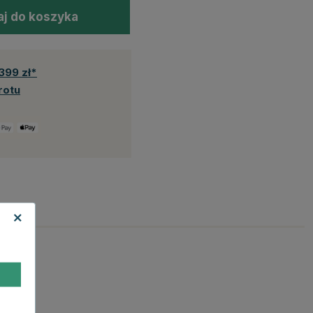
j do koszyka
399 zł*
rotu