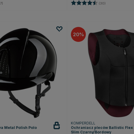
4.9 na 5 gwiazdek
Ocena:
4.4 na 5 gwiaz
7)
(30)
20
KOMPERDELL
a Metal Polish Polo
Ochraniacz pleców Ballistic Flex 
Slim Czarny/Bordowy