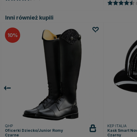
Ocena:
(
Inni również kupili
10
QHP
KEP ITALIA
Oficerki Dziecko/Junior Romy
Kask Smart Nov
Czarne
Czarny