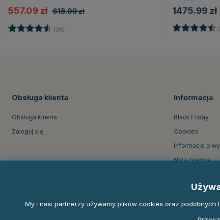
557.09 zł
1475.99 zł
618.99 zł
Ocena:
Ocena:
4.5 na 5 gwiazdek
(
(29)
Obsługa klienta
Informacja
Obsługa klienta
Black Friday
Zaloguj się
Cookies
Informacje o w
Nota prawna
O firmie Equine
Używa
Regulamin skle
My i nasi partnerzy używamy plików cookies oraz podobnych tec
Przecz