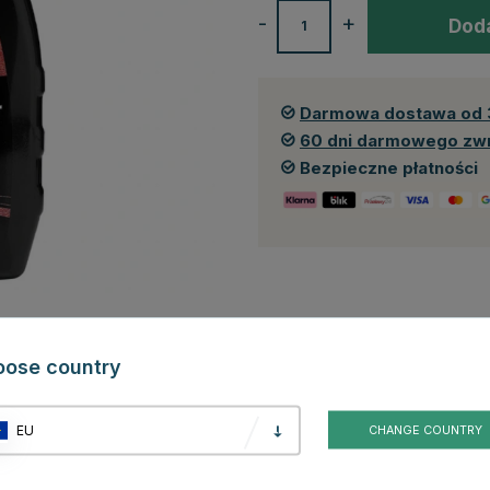
-
+
Doda
Darmowa dostawa od 
60 dni darmowego zw
Bezpieczne płatności
Recenzje
oose country
tetycznych. Produkt skutecznie rozpuszcza brud, tłuszcz i pot, pomagając
EU
CHANGE COUNTRY
 przyczynia się do wydłużenia żywotności sprzętu. Brud, pot i piasek
codzienna pielęgnacja jest ważna dla zachowania jakości i