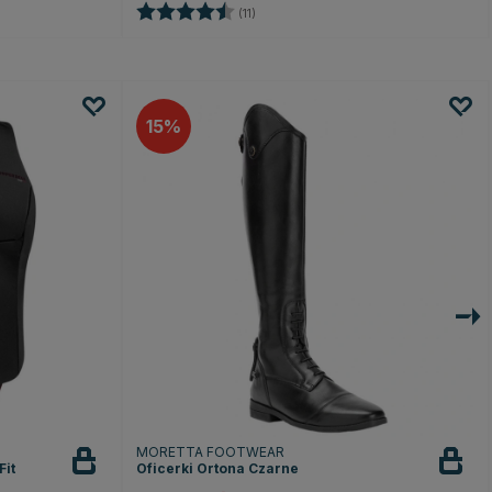
dek
Ocena:
4.8 na 5 gwiazdek
(11)
15
MORETTA FOOTWEAR
Fit
Oficerki Ortona Czarne