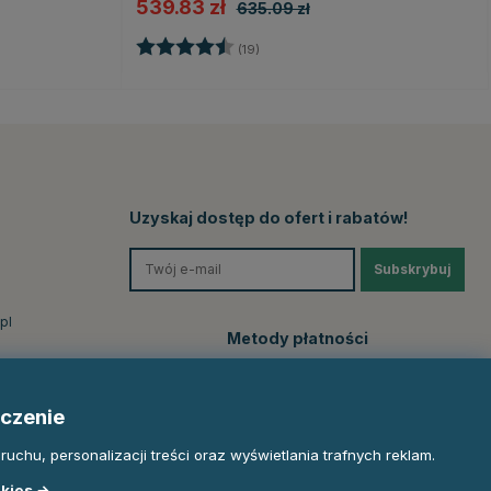
539.83 zł
635.09 zł
Ocena:
4.3 na 5 gwiazdek
(19)
ek
Uzyskaj dostęp do ofert i rabatów!
Subskrybuj
pl
Metody płatności
czenie
uchu, personalizacji treści oraz wyświetlania trafnych reklam.
okies →