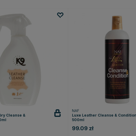
NAF
óry Cleanse &
Luxe Leather Cleanse & Conditio
0ml
500ml
99.09 zł