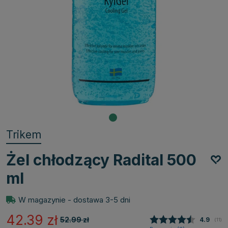
Trikem
Żel chłodzący Radital 500
ml
W magazynie - dostawa 3-5 dni
42.39
zł
52.99
zł
Średnia
4.9
(
głos
11
)