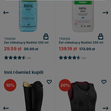
TRIKEM
TRIKEM
Żel chłodzący Radital 250 ml
Żel chłodzący Radital 250 ml
29.59 zł
139.19 zł
36.99 zł
173.99 zł
Ocena:
4.9 na 5 gwiazdek
Ocena:
4.9 na 5 gwiazd
(11)
(11)
Inni również kupili
10
20