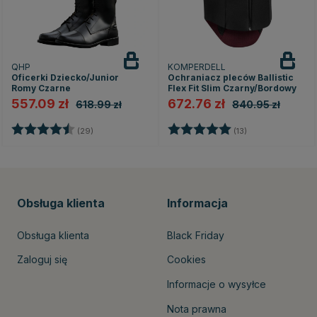
QHP
KOMPERDELL
Oficerki Dziecko/Junior
Ochraniacz pleców Ballistic
Romy Czarne
Flex Fit Slim Czarny/Bordowy
557.09 zł
672.76 zł
618.99 zł
840.95 zł
zdek
Ocena:
4.5 na 5 gwiazdek
Ocena:
5.0 na 5 gwiazd
(29)
(13)
Obsługa klienta
Informacja
Obsługa klienta
Black Friday
Zaloguj się
Cookies
Informacje o wysyłce
Nota prawna