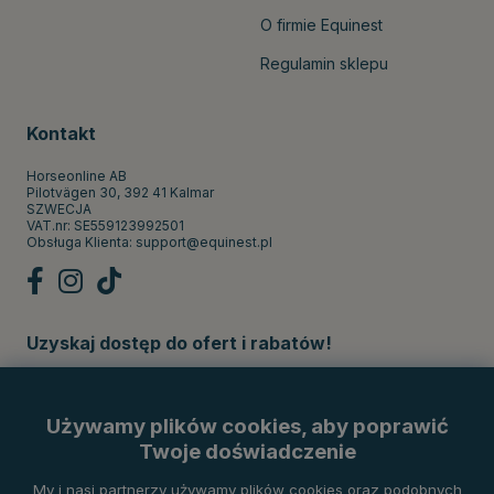
O firmie Equinest
Regulamin sklepu
Kontakt
Horseonline AB
Pilotvägen 30, 392 41 Kalmar
SZWECJA
VAT.nr: SE559123992501
Obsługa Klienta:
support@equinest.pl
Uzyskaj dostęp do ofert i rabatów!
Subskrybuj
Używamy plików cookies, aby poprawić
Twoje doświadczenie
Metody płatności
My i nasi partnerzy używamy plików cookies oraz podobnych