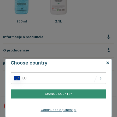
250ml
2.5L
Informacje o produkcie
O producencie
Choose country
Recenzje
EU
Powiązane produkty
CHANGE COUNTRY
20
20
Continue to equinest.pl