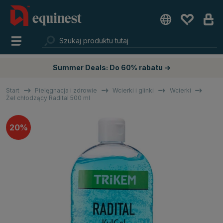
Summer Deals: Do 60% rabatu →
Start
Pielęgnacja i zdrowie
Wcierki i glinki
Wcierki
Żel chłodzący Radital 500 ml
20