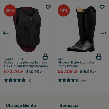
20
10
KOMPERDELL
QHP
Ochraniacz pleców Ballistic
Oficerki Dziecko/Junior
Flex Fit Slim Czarny/Bordowy
Romy Czarne
672.76 zł
557.09 zł
840.95 zł
618.99 zł
dek
Ocena:
5.0 na 5 gwiazdek
Ocena:
4.5 na 5 gwiaz
(13)
(29)
Obsługa klienta
Informacja