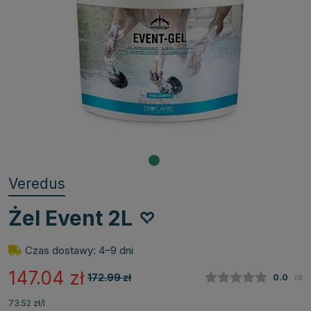
Veredus
Żel Event 2L
Czas dostawy: 4–9 dni
147.04
zł
172.99
zł
Średnia
0.0
(
głos
0
)
73.52 zł/l