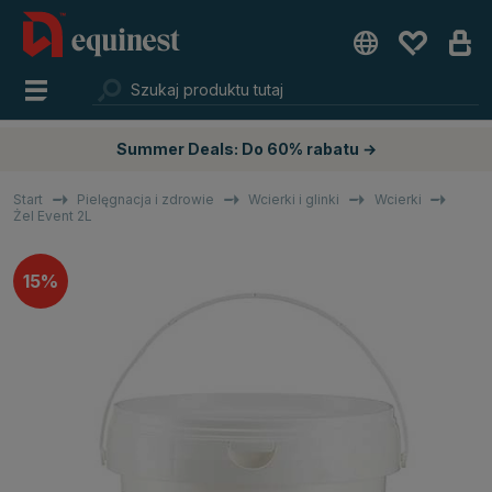
Summer Deals: Do 60% rabatu →
Start
Pielęgnacja i zdrowie
Wcierki i glinki
Wcierki
Żel Event 2L
15