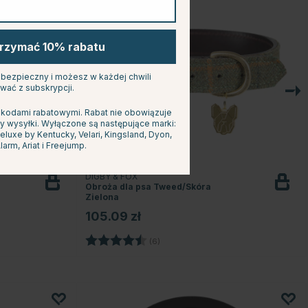
trzymać 10% rabatu
s bezpieczny i możesz w każdej chwili
wać z subskrypcji.
 kodami rabatowymi. Rabat nie obowiązuje
y wysyłki. Wyłączone są następujące marki:
uxe by Kentucky, Velari, Kingsland, Dyon,
larm, Ariat i Freejump.
DIGBY & FOX
Obroża dla psa Tweed/Skóra
Zielona
105.09 zł
ek
Ocena:
4.5 na 5 gwiazdek
(6)