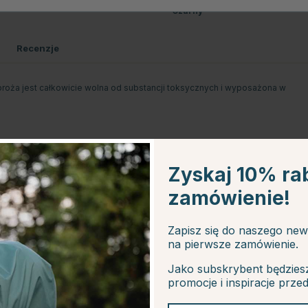
Czarny
Recenzje
broża jest całkowicie wolna od substancji toksycznych i wyposażona w
Zyskaj 10% ra
zamówienie!
Zapisz się do naszego new
na pierwsze zamówienie.
Jako subskrybent będzies
promocje i inspiracje prze