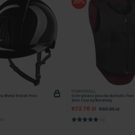
20
KOMPERDELL
a Metal Polish Polo
Ochraniacz pleców Ballistic Flex 
Slim Czarny/Bordowy
672.76 zł
840.95 zł
4.5 na 5 gwiazdek
Ocena:
5.0 na 5 gwiazd
15)
(13)