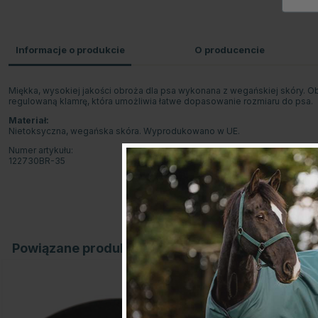
Informacje o produkcie
O producencie
Miękka, wysokiej jakości obroża dla psa wykonana z wegańskiej skóry. O
regulowaną klamrę, która umożliwia łatwe dopasowanie rozmiaru do psa.
Materiał:
Nietoksyczna, wegańska skóra. Wyprodukowano w UE.
Numer artykułu:
122730BR-35
Powiązane produkty