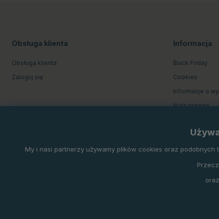
Obsługa klienta
Informacja
Obsługa klienta
Black Friday
Zaloguj się
Cookies
Informacje o w
Nota prawna
O firmie Equine
Używa
Regulamin skle
My i nasi partnerzy używamy plików cookies oraz podobnych tec
Przecz
oraz