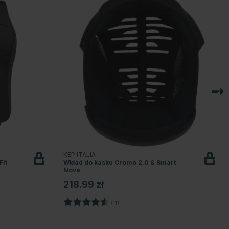
KEP ITALIA
Fit
Wkład do kasku Cromo 2.0 & Smart
Nova
218.99 zł
Ocena:
4.8 na 5 gwiazdek
ek
(11)