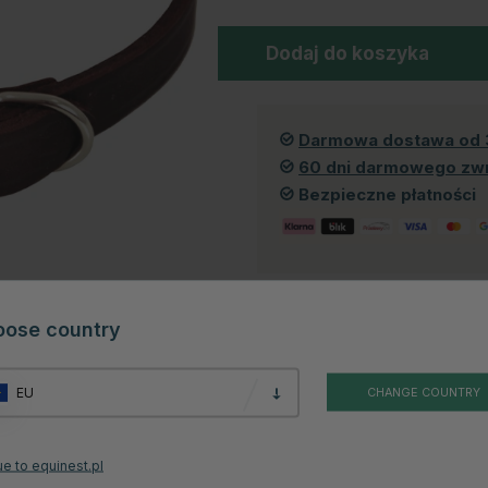
Dodaj do koszyka
Darmowa dostawa od 
60 dni darmowego zw
Bezpieczne płatności
oose country
Produkt dostępny również w 
EU
CHANGE COUNTRY
e to equinest.pl