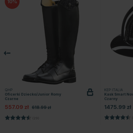
10
QHP
KEP ITALIA
Oficerki Dziecko/Junior Romy
Kask Smart Nov
Czarne
Czarny
557.09 zł
1475.99 zł
618.99 zł
Ocena:
Ocena:
4.5 na 5 gwiazdek
(
(29)