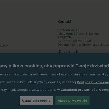
Kontakt
Horseonline AB
Pilotvägen 30, 392 41 Kalmar
SZWECJA
VAT.nr: SE559123992501
Obsługa Klienta:
support@equinest.
ysyłce
st
my plików cookies, aby poprawić Twoje doświad
pu
hnologii w celu zapewnienia prawidłowego działania strony, analizy r
ytaj więcej o tym, jak używamy cookies, w naszej
Polityce plików co
 o tym, jak Google przetwarza dane, w
Zasadach prywatności Goog
Ustawienia cookie
Akceptuj wszystkie