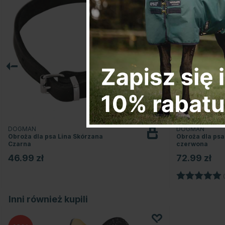
DOGMAN
DOGMAN
Obroża dla psa Lina Skórzana
Obroża dla psa
Czarna
czerwona
46.99 zł
72.99 zł
Ocena:
(
Inni również kupili