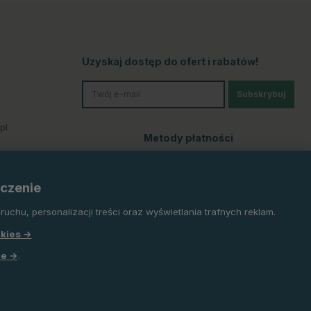
Uzyskaj dostęp do ofert i rabatów!
Subskrybuj
pl
Metody płatności
czenie
uchu, personalizacji treści oraz wyświetlania trafnych reklam.
okies →
le →
.