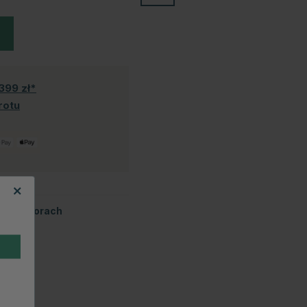
399 zł*
rotu
tych kolorach