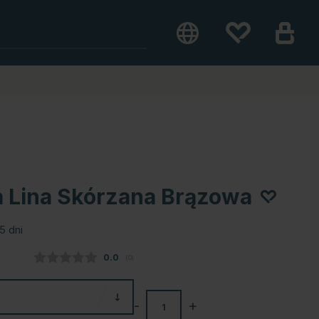
a Lina Skórzana Brązowa
5 dni
Średnia ocena:
0.0
(
głosy:
0
)
-
+