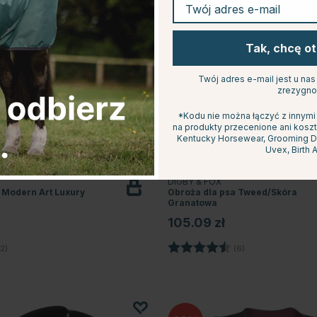
Twój adres e-mail
Tak, chcę o
Twój adres e-mail jest u na
zrezygno
*Kodu nie można łączyć z innymi
na produkty przecenione ani koszt
Kentucky Horsewear, Grooming Del
Uvex, Birth A
DIGBY & FOX
 Modern Art Luxury
Obroża dla psa Tweed/Skóra
Granatowa
105.09 zł
5.0 na 5 gwiazdek
Ocena:
4.5 na 5 gwiazd
2)
(6)