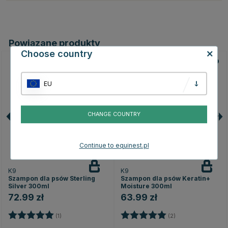
Powiązane produkty
Choose country
EU
CHANGE COUNTRY
Continue to equinest.pl
K9
K9
Szampon dla psów Sterling
Szampon dla psów Keratin+
Silver 300ml
Moisture 300ml
72.99 zł
63.99 zł
Ocena:
5.0 na 5 gwiazdek
Ocena:
5.0 na 5 gwiazde
(1)
(2)