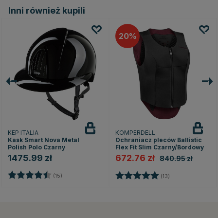
Inni również kupili
20
KEP ITALIA
KOMPERDELL
Kask Smart Nova Metal
Ochraniacz pleców Ballistic
Polish Polo Czarny
Flex Fit Slim Czarny/Bordowy
1475.99 zł
672.76 zł
840.95 zł
Ocena:
4.5 na 5 gwiazdek
Ocena:
5.0 na 5 gwiazd
(15)
(13)