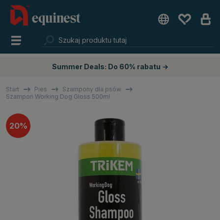
Summer Deals: Do 60% rabatu →
Start
Pies
Szampony dla psów
Szampon Working Dog Gloss 500ml
20