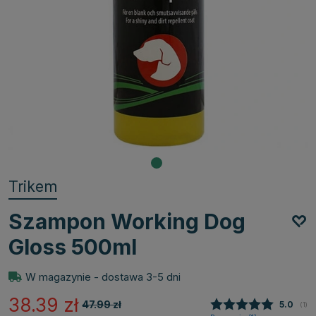
Trikem
Szampon Working Dog
Gloss 500ml
W magazynie - dostawa 3-5 dni
38.39
zł
47.99
zł
Średnia
5.0
(
gło
1
)