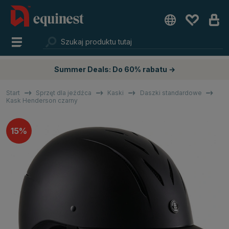
Summer Deals: Do 60% rabatu →
Start
Sprzęt dla jeźdźca
Kaski
Daszki standardowe
Kask Henderson czarny
15%