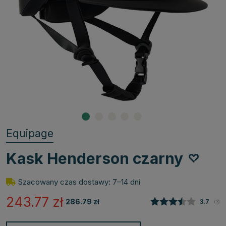
Equipage
Kask Henderson czarny
Szacowany czas dostawy: 7–14 dni
243.77
zł
286.79
zł
Średnia
3.7
(
głos
3
)