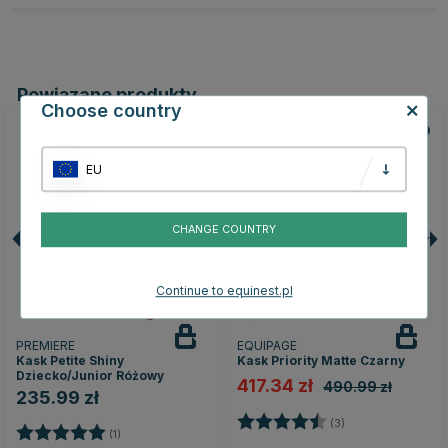
Powiązane produkty
Choose country
15
EU
CHANGE COUNTRY
Continue to equinest.pl
PREMIERE
EQUIPAGE
Kask Petite Shiny
Kask Priority Matte Czarny
Dziecko/Junior Różowy
417.34 zł
490.99 zł
235.99 zł
Ocena:
4.3 na 5 gwiazd
(3)
Ocena:
5.0 na 5 gwiazdek
(1)