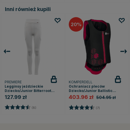
Inni również kupili
20
PREMIERE
KOMPERDELL
Legginsy jeździeckie
Ochraniacz pleców
Dziecko/Junior Bitterroot
Dziecko/Junior Ballistic
Silicone Full Seat Biał
Czarny/Różowy
127.99 zł
403.96 zł
504.95 zł
Ocena:
4.6 na 5 gwiazdek
Ocena:
4.4 na 5 gwiazde
(8)
(7)