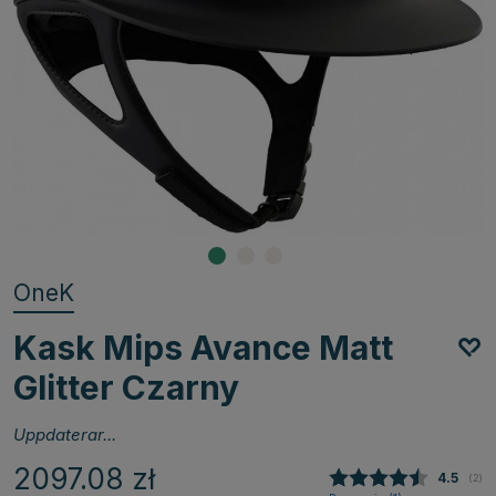
OneK
Kask Mips Avance Matt
Glitter Czarny
Uppdaterar...
2097.08
zł
Średnia
4.5
(
głos
2
)