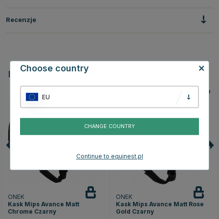
Recenzje
Choose country
Powiązane produkty
EU
CHANGE COUNTRY
Continue to equinest.pl
ONEK
ONEK
Kask Mips Avance Matt
Kask Mips Avance Matt Rose
Chrome Czarny
Gold Czarny