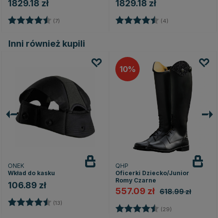
1829.18 zł
1829.18 zł
Ocena:
4.7 na 5 gwiazdek
Ocena:
4.3 na 5 gwiazd
(7)
(4)
Inni również kupili
10
ONEK
QHP
Wkład do kasku
Oficerki Dziecko/Junior
Romy Czarne
106.89 zł
557.09 zł
618.99 zł
Ocena:
4.6 na 5 gwiazdek
(13)
Ocena:
4.5 na 5 gwiaz
(29)