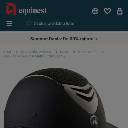
Summer Deals: Do 60% rabatu →
Start
Sprzęt dla jeźdźca
Kaski
Kaski MIPS
Kask Mips Avance Matt Glitter Czarny