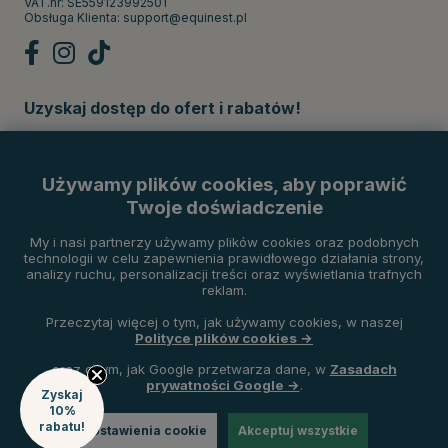
VAT.nr: SE559123992501
Obsługa Klienta:
support@equinest.pl
Uzyskaj dostęp do ofert i rabatów!
Subskrybuj
Używamy plików cookies, aby poprawić
Twoje doświadczenie
Metody płatności
My i nasi partnerzy używamy plików cookies oraz podobnych
technologii w celu zapewnienia prawidłowego działania strony,
analizy ruchu, personalizacji treści oraz wyświetlania trafnych
reklam.
Przeczytaj więcej o tym, jak używamy cookies, w naszej
Polityce plików cookies →
oraz o tym, jak Google przetwarza dane, w
Zasadach
prywatności Google →
.
Zyskaj
10%
rabatu!
Ustawienia cookie
Akceptuj wszystkie