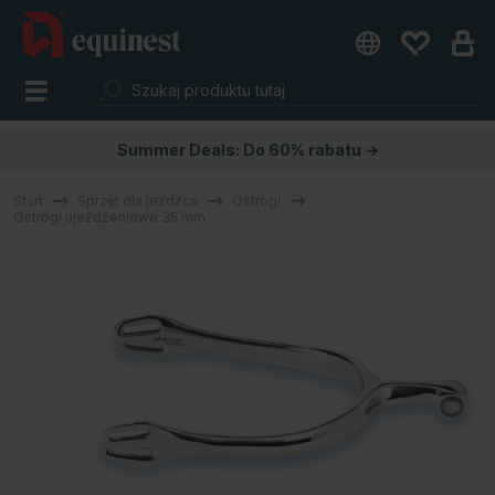
Summer Deals: Do 60% rabatu →
Start
Sprzęt dla jeźdźca
Ostrogi
Ostrogi ujeżdżeniowe 35 mm