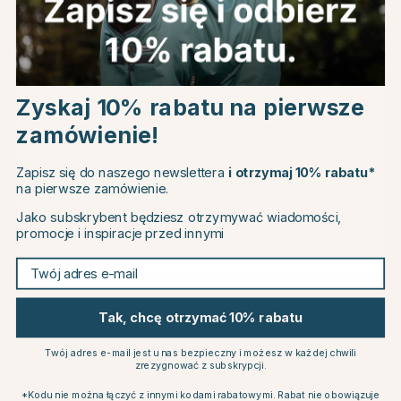
Powiązane produkty
Choose country
Zyskaj 10% rabatu na pierwsze
zamówienie!
EU
Zapisz się do naszego newslettera
i otrzymaj 10% rabatu*
na pierwsze zamówienie.
CHANGE COUNTRY
Jako subskrybent będziesz otrzymywać wiadomości,
promocje i inspiracje przed innymi
Continue to equinest.pl
Twój adres e-mail
STÜBBEN
KÄLLQUIST
Ostrogi 15 mm
EQUESTRIAN
Ostrogi proste
157.99 zł
Tak, chcę otrzymać 10% rabatu
132.99 zł
Ocena:
5.0 na 5 gwiazdek
(2)
Twój adres e-mail jest u nas bezpieczny i możesz w każdej chwili
dek
Ocena:
2.0 na 5 gwiazde
(1)
zrezygnować z subskrypcji.
*Kodu nie można łączyć z innymi kodami rabatowymi. Rabat nie obowiązuje
Inni również kupili