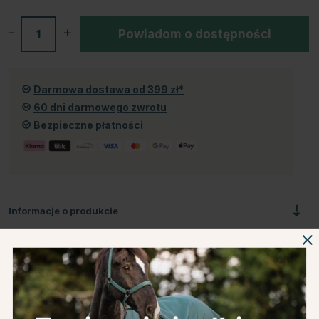
-
+
Powiadom o dostępności
Darmowa dostawa od 399 zł*
60 dni darmowego zwrotu
Bezpieczne płatności
Informacje o produkcie
O producencie
Recenzje