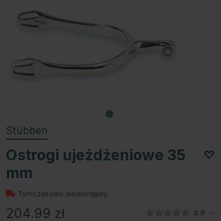
Stübben
Ostrogi ujeżdżeniowe 35
mm
Tymczasowo niedostępny
204.99
zł
Średnia
0.0
(
głos
0
)