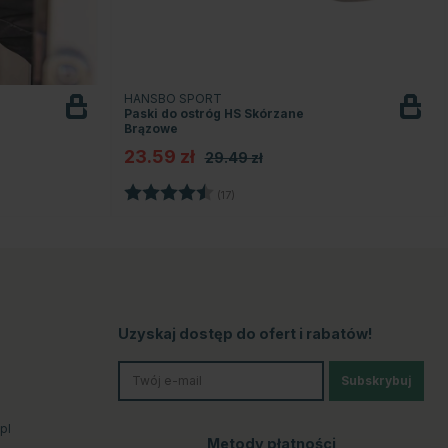
HANSBO SPORT
Paski do ostróg HS Skórzane
Brązowe
23.59 zł
29.49 zł
ek
Ocena:
4.4 na 5 gwiazdek
(17)
Uzyskaj dostęp do ofert i rabatów!
Subskrybuj
pl
Metody płatności