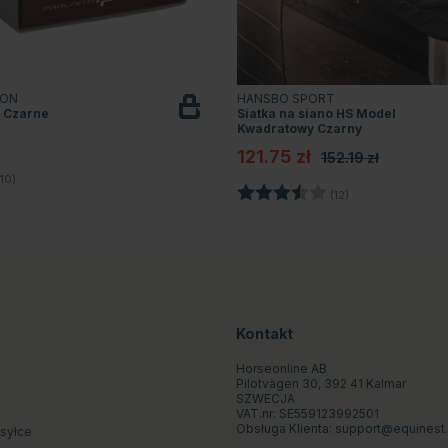
ION
HANSBO SPORT
g Czarne
Siatka na siano HS Model
Kwadratowy Czarny
121.75 zł
152.19 zł
4.9 na 5 gwiazdek
10)
Ocena:
3.4 na 5 gwiazd
(12)
Kontakt
Horseonline AB
Pilotvägen 30, 392 41 Kalmar
SZWECJA
VAT.nr: SE559123992501
Obsługa Klienta:
support@equinest.
ysyłce