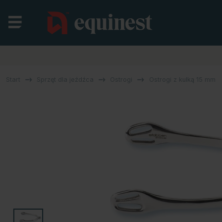
Start
Sprzęt dla jeźdźca
Ostrogi
Ostrogi z kulką 15 mm