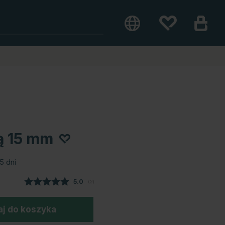
ą 15 mm
5 dni
Średnia ocena:
5.0
(
głosy:
2
)
j do koszyka