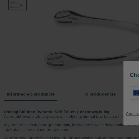
Ch
Informacje o produkcie
O producencie
Ostrogi Stübben Dynamic Soft Touch z obrotową kulką.
Continu
Zaprojektowane tak, aby zapewnić płynne, niemal bez tarcia działanie dzię
Wykonane z elastycznego materiału, który umożliwia indywidualne dopasow
lub butach, niezależnie od rozmiaru.
Komfortowe, precyzyjne i łatwe do dopasowania ostrogi do codziennego 