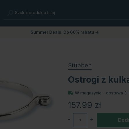
Summer Deals: Do 60% rabatu →
Stübben
Ostrogi z kulk
W magazynie - dostawa 3-
157.99
zł
-
+
Doda