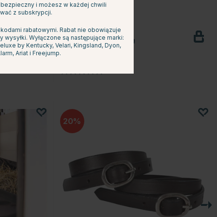
s bezpieczny i możesz w każdej chwili
wać z subskrypcji.
 kodami rabatowymi. Rabat nie obowiązuje
KÄLLQUIST EQUESTRIAN
y wysyłki. Wyłączone są następujące marki:
Ostrogi z kulką obrotową
uxe by Kentucky, Velari, Kingsland, Dyon,
153.99 zł
larm, Ariat i Freejump.
ek
Ocena:
5.0 na 5 gwiazdek
(2)
20