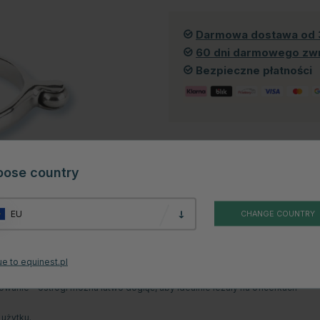
Darmowa dostawa od 
60 dni darmowego zw
Bezpieczne płatności
oose country
EU
CHANGE COUNTRY
Recenzje
e to equinest.pl
ki ruchomej kulce, co zwiększa komfort zarówno dla konia, jak i jeźdźca.
anie – ostrogi można łatwo dogiąć, aby idealnie leżały na oficerkach
użytku.