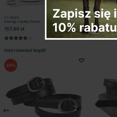
STÜBBEN
STÜBBEN
Ostrogi z kulką 25 mm
Ostrogi z wert
157.99 zł
157.99 zł
Ocena:
5.0 na 5 gwiazdek
Ocena:
(3)
(
Inni również kupili
20