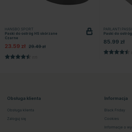
HANSBO SPORT
PARLANTI PASS
Paski do ostróg HS skórzane
Paski do ostró
Czarne
85.99 zł
23.59 zł
29.49 zł
Ocena:
(
Ocena:
4.4 na 5 gwiazdek
(17)
Obsługa klienta
Informacja
Obsługa klienta
Black Friday
Zaloguj się
Cookies
Informacje o w