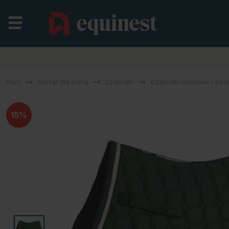
Start
Sprzęt dla konia
Czapraki
Czapraki skokowe i wsz
15%