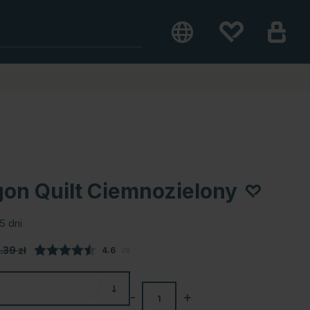
on Quilt Ciemnozielony
5 dni
.39
zł
Średnia ocena:
4.6
(
głosy:
5
)
-
+