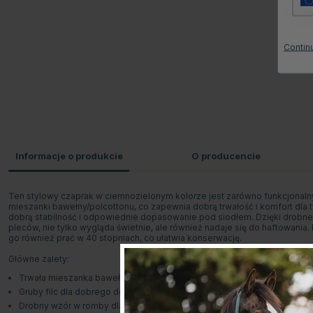
Continu
Informacje o produkcie
O producencie
Ten stylowy czaprak w ciemnozielonym kolorze jest zarówno funkcjonalny, 
mieszanki bawełny/polcottonu, co zapewnia dobrą trwałość i komfort dla
dobrą stabilność i odpowiednie dopasowanie pod siodłem. Dzięki drobn
pleców, nie tylko wygląda świetnie, ale również nadaje się do haftowani
go również prać w 40 stopniach, co ułatwia konserwację.
Główne zalety:
Trwała mieszanka bawełny/polcottonu do długotrwałego użytkowania
Gruby filc dla dobrego dopasowania i stabilności
Drobny wzór w romby dla stylowego wyglądu