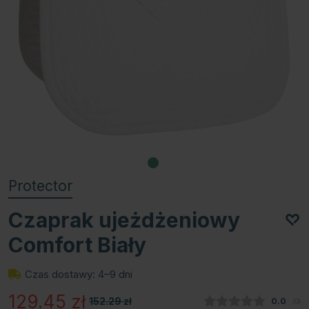
Protector
Czaprak ujeżdżeniowy
Comfort Biały
Czas dostawy: 4–9 dni
129.45
zł
152.29
zł
Średnia
0.0
(
głos
0
)