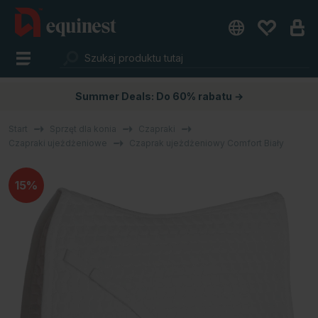
Summer Deals: Do 60% rabatu →
Start
Sprzęt dla konia
Czapraki
Czapraki ujeżdżeniowe
Czaprak ujeżdżeniowy Comfort Biały
15%