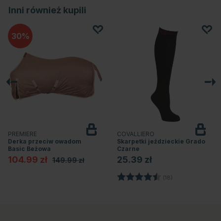
Inni również kupili
30
PREMIERE
COVALLIERO
Derka przeciw owadom
Skarpetki jeździeckie Grado
Basic Beżowa
Czarne
104.99 zł
25.39 zł
149.99 zł
zdek
Ocena:
4.3 na 5 gwiazd
(18)