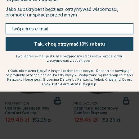
CHANGE COUNTRY
Jako subskrybent będziesz otrzymywać wiadomości,
promocje i inspiracje przed innymi
Continue to equinest.pl
Powiązane produkty
Twój adres e-mail
15
15
Tak, chcę otrzymać 10% rabatu
Twój adres e-mail jest u nas bezpieczny i możesz w każdej chwili
zrezygnować z subskrypcji.
*Kodu nie można łączyć z innymi kodami rabatowymi. Rabat nie obowiązuje
na produkty przecenione ani koszty wysyłki. Wyłączone są następujące marki:
Kentucky Horsewear, Grooming Deluxe by Kentucky, Velari, Kingsland, Dyon,
Uvex, Birth Alarm, Ariat i Freejump.
PROTECTOR
PROTECTOR
Czaprak ujeżdżeniowy
Czaprak ujeżdżeniowy
Comfort Czarny
Comfort Brązowy
129.45 zł
129.45 zł
152.29 zł
152.29 zł
dek