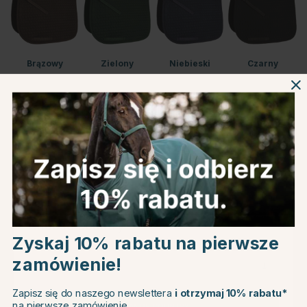
Brązowy
Zielony
Niebieski
Czarny
Czerwony
Informacje o produkcie
Choose country
Zyskaj 10% rabatu na pierwsze
O producencie
zamówienie!
EU
Recenzje
Zapisz się do naszego newslettera
i otrzymaj 10% rabatu*
na pierwsze zamówienie.