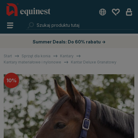
Summer Deals: Do 60% rabatu →
Start
Sprzęt dla konia
Kantary
Kantary materiałowe i nylonowe
Kantar Deluxe Granatowy
10%