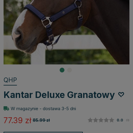
QHP
Kantar Deluxe Granatowy
W magazynie - dostawa 3-5 dni
77.39
zł
85.99
zł
Średnia
0.0
(
głos
0
)