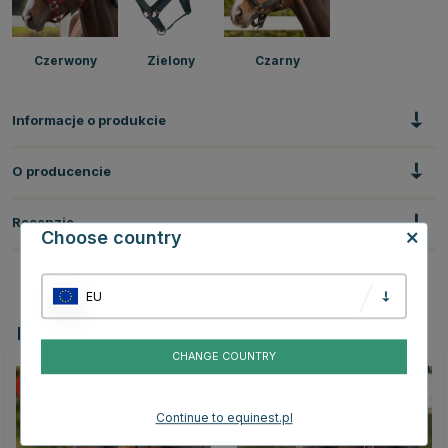
Czerwony
Zielony
Czarny
Informacje o produkcie
O producencie
Recenzje
Choose country
EU
Powiązane produkty
CHANGE COUNTRY
10
10
Continue to equinest.pl