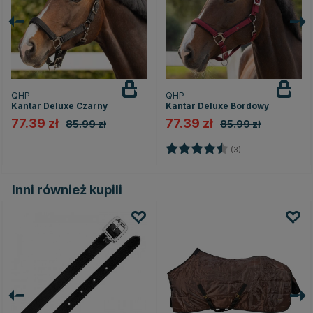
QHP
QHP
Kantar Deluxe Czarny
Kantar Deluxe Bordowy
77.39 zł
77.39 zł
85.99 zł
85.99 zł
Ocena:
4.7 na 5 gwiazd
(3)
Inni również kupili