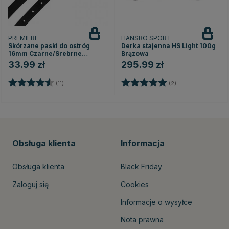
PREMIERE
HANSBO SPORT
Skórzane paski do ostróg
Derka stajenna HS Light 100g
16mm Czarne/Srebrne
Brązowa
okucia
33.99 zł
295.99 zł
Ocena:
4.1 na 5 gwiazdek
Ocena:
5.0 na 5 gwiazde
(11)
(2)
Obsługa klienta
Informacja
Obsługa klienta
Black Friday
Zaloguj się
Cookies
Informacje o wysyłce
Nota prawna