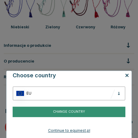
Niebieski
Zielony
Czerwony
Różowy
Informacje o produkcie
O producencie
Choose country
Recenzje
EU
Powiązane produkty
CHANGE COUNTRY
10
10
Continue to equinest.pl