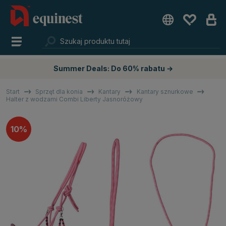
Summer Deals: Do 60% rabatu →
Start
Sprzęt dla konia
Kantary
Kantary sznurkowe
Halter z wodzami Combi Liberty Jasnoróżowy
10%