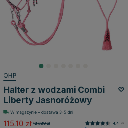
QHP
Halter z wodzami Combi
Liberty Jasnoróżowy
W magazynie - dostawa 3-5 dni
115.10
zł
127.89
zł
Średnia
4.4
(
głos
9
)