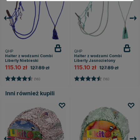
QHP
QHP
Halter z wodzami Combi
Halter z wodzami Combi
Liberty Niebieski
Liberty Jasnozielony
115.10 zł
115.10 zł
127.89 zł
127.89 zł
Ocena:
4.1 na 5 gwiazdek
Ocena:
4.1 na 5 gwiazd
(16)
(16)
Inni również kupili