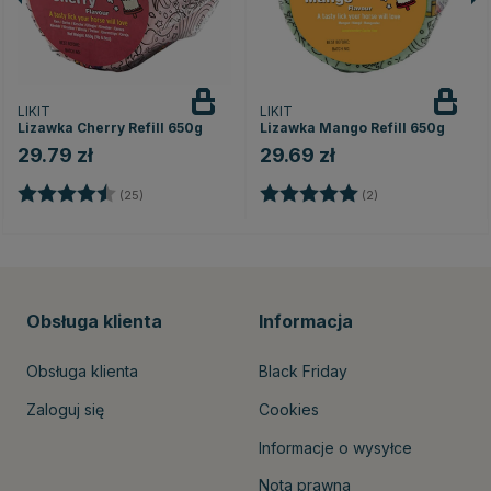
LIKIT
LIKIT
Lizawka Cherry Refill 650g
Lizawka Mango Refill 650g
29.79 zł
29.69 zł
Ocena:
4.2 na 5 gwiazdek
Ocena:
5.0 na 5 gwiazde
(25)
(2)
Obsługa klienta
Informacja
Obsługa klienta
Black Friday
Zaloguj się
Cookies
Informacje o wysyłce
Nota prawna